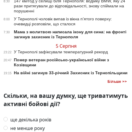
147 км/год у селищі біля Тернополя: водійку BMW, яку 24
8:30
рази притягували до відповідальності, знову спіймали на
порушенні
У Тернополі чоловік випав із вікна п’ятого поверху:
8:00
очевидці розповіли, що сталося
Мама з молитвою написала ікону для сина: на фронті
7:30
загинув захисник із Тернополя
5 Серпня
У Тернополі зафіксували температурний рекорд
23:22
Помер ветеран російсько-української війни з
20:47
Козівщини
На війні загинув 33-річний Захисник із Тернопільщини
19:15
Більше >>
Скільки, на вашу думку, ще триватимуть
активні бойові дії?
ще декілька років
не менше року