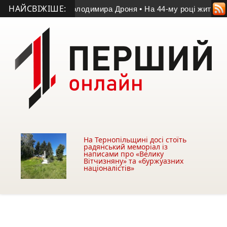
НАЙСВІЖІШЕ:
і пам’яті Володимира Дроня
• На 44-му році життя помер уча
На Тернопільщині досі стоїть
радянський меморіал із
написами про «Велику
Вітчизняну» та «буржуазних
націоналістів»