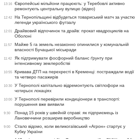
Європейські мільйони працюють: у Теребовлі активно
13:16
ремонтують центральну вулицю (відео)
На Тернопільщині відбудеться товариський матч за участю
12:42
легенди українського футзалу
Драйвовий відпочинок та драйв: прокат квадроциклів на
12:01
Оболоні
Майже 5 га земель незаконно опинилися у комунальній
11:57
власності Бучацької міськради
Як підтримувати фосфорний баланс ґрунту при
11:42
інтенсивному землеробстві
Кривава ДТП на перехресті в Кременці: постраждали водії
10:55
та четверо пасажирів
У Тернополі капітально відремонтують світлофори на
10:30
чотирьох локаціях
У Тернополі перевірили кондиціонери в транспорті:
10:00
порушення вже виявили
Понад 15 років у швейній справі: як підприємець із
9:30
Лановеччини розширив виробництво
Стало відомо, коли великогаївський «Агрон» стартує у
9:00
Кубку України