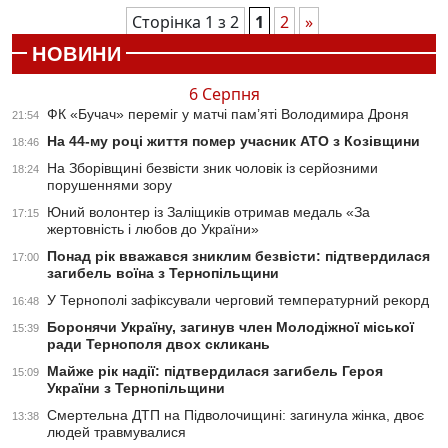
Сторінка 1 з 2
1
2
»
НОВИНИ
6 Серпня
ФК «Бучач» переміг у матчі пам’яті Володимира Дроня
21:54
На 44-му році життя помер учасник АТО з Козівщини
18:46
На Зборівщині безвісти зник чоловік із серйозними
18:24
порушеннями зору
Юний волонтер із Заліщиків отримав медаль «За
17:15
жертовність і любов до України»
Понад рік вважався зниклим безвісти: підтвердилася
17:00
загибель воїна з Тернопільщини
У Тернополі зафіксували черговий температурний рекорд
16:48
Боронячи Україну, загинув член Молодіжної міської
15:39
ради Тернополя двох скликань
Майже рік надії: підтвердилася загибель Героя
15:09
України з Тернопільщини
Смертельна ДТП на Підволочищині: загинула жінка, двоє
13:38
людей травмувалися