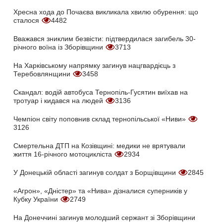
Хресна хода до Почаєва викликала хвилю обурення: що
сталося
4482
Вважався зниклим безвісти: підтвердилася загибель 30-
річного воїна із Зборівщини
3713
На Харківському напрямку загинув нацгвардієць з
Теребовлянщини
3458
Скандал: водій автобуса Тернопіль-Гусятин виїхав на
тротуар і кидався на людей
3136
Чемпіон світу поповнив склад тернопільської «Ниви»
3126
Смертельна ДТП на Козівщині: медики не врятували
життя 16-річного мотоцикліста
2934
У Донецькій області загинув солдат з Борщівщини
2845
«Агрон», «Дністер» та «Нива» дізналися суперників у
Кубку України
2749
На Донеччині загинув молодший сержант зі Зборівщини