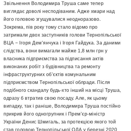
Звільнення Володимира Труша саме тепер
виглядає доволі несподіваним. Адже хмари над
його головою згущувалися неодноразово.
Зокрема, пів року тому стало відомо про
затримали двох заступників голови Тернопільської
ВЦА − Ігоря Дем’янчука і Ігоря Гайдука. За даними
слідства, вони вимагали майже 1,8 млн грн у
власника підприємства за підписання актів
виконаних робіт з будівництва та ремонту
інфраструктурних об’єктів комунальним
підприємством Тернопільської облради. Після
подібного скандалу будь-хто інший на місці Труша,
одразу б втратив свою посаду. Але, як цьому
випадку, так і раніше, Володимира Труша постійно
прикрив його одногрупник і Прем’єр-міністр
України Денис Шмигаль, за протекцією якого той
став головою Тернопільської ОДА у березні 2020