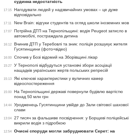
судинна недостатність
Нагодувати людей у надзвичайних умовах – це дуже
17:15
відповідально
New Brain: відгуки студентів та огляд школи іноземних мов
17:11
Потрійна ДТП на Тернопільщині: водія Peugeot затисло в
17:07
автомобілі, постраждала дитина
Вчинив ДТП у Теребовлі та зник: поліція розшукує жителя
16:12
Гусятинщини (фото+відео)
Спочив у Бозі відомий на Зборівщині лікар
16:00
У Тернополі відбудуться установчі збори асоціації
15:27
нащадків українських жертв польських репресій
Які ключові характеристики у вуличних камер
15:13
відеоспостереження
На Тернопільщині державі повернули будівлю вартістю
15:00
понад 50 млн грн
Уродженець Гусятинщини увійде до Зали світової шахової
14:44
слави
27 тисяч за фальшиве посвідчення: у Борщеві поліцейські
13:04
викрили водія з підробкою
Очисні споруди могли забруднювати Серет: на
12:54