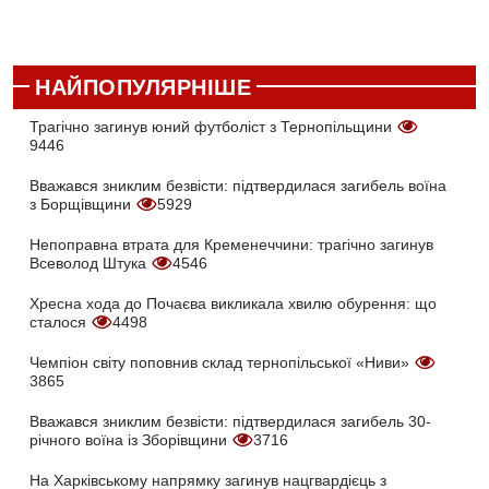
НАЙПОПУЛЯРНІШЕ
Трагічно загинув юний футболіст з Тернопільщини
9446
Вважався зниклим безвісти: підтвердилася загибель воїна
з Борщівщини
5929
Непоправна втрата для Кременеччини: трагічно загинув
Всеволод Штука
4546
Хресна хода до Почаєва викликала хвилю обурення: що
сталося
4498
Чемпіон світу поповнив склад тернопільської «Ниви»
3865
Вважався зниклим безвісти: підтвердилася загибель 30-
річного воїна із Зборівщини
3716
На Харківському напрямку загинув нацгвардієць з