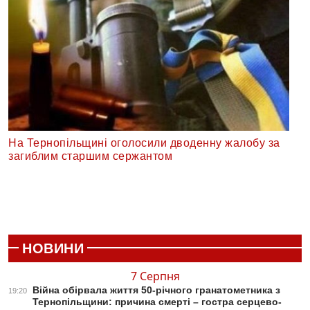
На Тернопільщині оголосили дводенну жалобу за
загиблим старшим сержантом
НОВИНИ
7 Серпня
Війна обірвала життя 50-річного гранатометника з
19:20
Тернопільщини: причина смерті – гостра серцево-