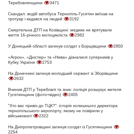
Теребовлянщини
3471
Скандал: водій автобуса Тернопіль-Гусятин виїхав на
тротуар і кидався на людей
3192
Смертельна ДТП на Козівщині: медики не врятували
життя 16-річного мотоцикліста
2982
У Донецькій області загинув солдат з Борщівщини
2850
«Агрон», «Дністер» та «Нива» дізналися суперників у
Кубку України
2753
На Донеччині загинув молодший сержант зі Зборівщини
2632
Вчинив ДТП у Теребовлі та зник: поліція розшукує жителя
Гусятинщини (фото+відео)
2405
"Хто вас привіз до ТЦК?": історія колишнього директора
тернопільського аеропорту, якому не повірили у
військкоматі
2322
На Дніпропетровщині загинув солдат із Гусятинщини
2254