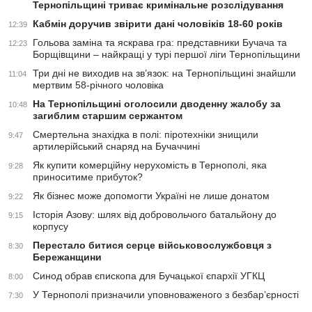
Тернопільщині триває кримінальне розслідування
Кабмін доручив звірити дані чоловіків 18-60 років
12:39
Гольова заміна та яскрава гра: представники Бучача та
12:23
Борщівщини – найкращі у турі першої ліги Тернопільщини
Три дні не виходив на зв’язок: на Тернопільщині знайшли
11:04
мертвим 58-річного чоловіка
На Тернопільщині оголосили дводенну жалобу за
10:48
загиблим старшим сержантом
Смертельна знахідка в полі: піротехніки знищили
9:47
артилерійський снаряд на Бучаччині
Як купити комерційну нерухомість в Тернополі, яка
9:28
приноситиме прибуток?
Як бізнес може допомогти Україні не лише донатом
9:22
Історія Азову: шлях від добровольчого батальйону до
9:15
корпусу
Перестало битися серце військовослужбовця з
8:30
Бережанщини
Синод обрав єпископа для Бучацької єпархії УГКЦ
8:00
У Тернополі призначили уповноваженого з безбар’єрності
7:30