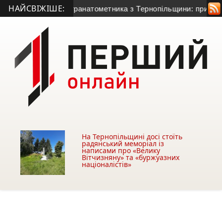
НАЙСВІЖІШЕ:
тя 50-річного гранатометника з Тернопільщини: причина смер
На Тернопільщині досі стоїть
радянський меморіал із
написами про «Велику
Вітчизняну» та «буржуазних
націоналістів»