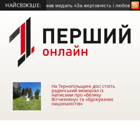
НАЙСВІЖІШЕ:
з Заліщиків отримав медаль «За жертовність і любов до Укр
На Тернопільщині досі стоїть
радянський меморіал із
написами про «Велику
Вітчизняну» та «буржуазних
націоналістів»