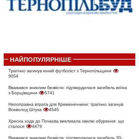
НАЙПОПУЛЯРНІШЕ
Трагічно загинув юний футболіст з Тернопільщини
9054
Вважався зниклим безвісти: підтвердилася загибель воїна
з Борщівщини
5741
Непоправна втрата для Кременеччини: трагічно загинув
Всеволод Штука
4545
Хресна хода до Почаєва викликала хвилю обурення: що
сталося
4479
Вважався зниклим безвісти: підтвердилася загибель 30-