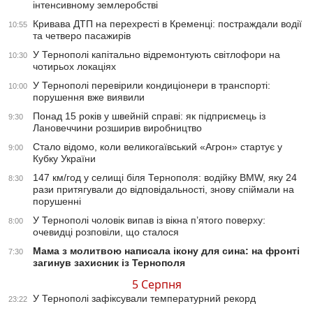
інтенсивному землеробстві
Кривава ДТП на перехресті в Кременці: постраждали водії
10:55
та четверо пасажирів
У Тернополі капітально відремонтують світлофори на
10:30
чотирьох локаціях
У Тернополі перевірили кондиціонери в транспорті:
10:00
порушення вже виявили
Понад 15 років у швейній справі: як підприємець із
9:30
Лановеччини розширив виробництво
Стало відомо, коли великогаївський «Агрон» стартує у
9:00
Кубку України
147 км/год у селищі біля Тернополя: водійку BMW, яку 24
8:30
рази притягували до відповідальності, знову спіймали на
порушенні
У Тернополі чоловік випав із вікна п’ятого поверху:
8:00
очевидці розповіли, що сталося
Мама з молитвою написала ікону для сина: на фронті
7:30
загинув захисник із Тернополя
5 Серпня
У Тернополі зафіксували температурний рекорд
23:22