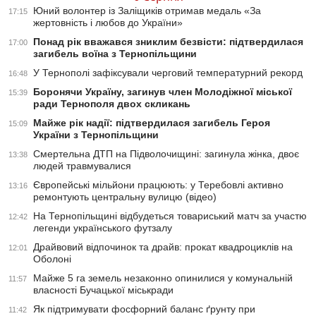
Юний волонтер із Заліщиків отримав медаль «За
17:15
жертовність і любов до України»
Понад рік вважався зниклим безвісти: підтвердилася
17:00
загибель воїна з Тернопільщини
У Тернополі зафіксували черговий температурний рекорд
16:48
Боронячи Україну, загинув член Молодіжної міської
15:39
ради Тернополя двох скликань
Майже рік надії: підтвердилася загибель Героя
15:09
України з Тернопільщини
Смертельна ДТП на Підволочищині: загинула жінка, двоє
13:38
людей травмувалися
Європейські мільйони працюють: у Теребовлі активно
13:16
ремонтують центральну вулицю (відео)
На Тернопільщині відбудеться товариський матч за участю
12:42
легенди українського футзалу
Драйвовий відпочинок та драйв: прокат квадроциклів на
12:01
Оболоні
Майже 5 га земель незаконно опинилися у комунальній
11:57
власності Бучацької міськради
Як підтримувати фосфорний баланс ґрунту при
11:42