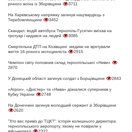
річного воїна із Зборівщини
3711
На Харківському напрямку загинув нацгвардієць з
Теребовлянщини
3452
Скандал: водій автобуса Тернопіль-Гусятин виїхав на
тротуар і кидався на людей
3085
Смертельна ДТП на Козівщині: медики не врятували
життя 16-річного мотоцикліста
2915
Чемпіон світу поповнив склад тернопільської «Ниви»
2870
У Донецькій області загинув солдат з Борщівщини
2843
«Агрон», «Дністер» та «Нива» дізналися суперників у
Кубку України
2748
На Донеччині загинув молодший сержант зі Зборівщини
2620
"Хто вас привіз до ТЦК?": історія колишнього директора
тернопільського аеропорту, якому не повірили у
військкоматі
2322