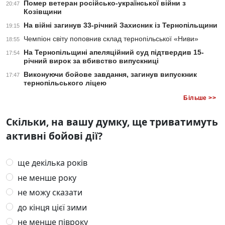
Помер ветеран російсько-української війни з
20:47
Козівщини
На війні загинув 33-річний Захисник із Тернопільщини
19:15
Чемпіон світу поповнив склад тернопільської «Ниви»
18:55
На Тернопільщині апеляційний суд підтвердив 15-
17:54
річний вирок за вбивство випускниці
Виконуючи бойове завдання, загинув випускник
17:47
тернопільського ліцею
Більше >>
Скільки, на вашу думку, ще триватимуть
активні бойові дії?
ще декілька років
не менше року
не можу сказати
до кінця цієї зими
не менше півроку