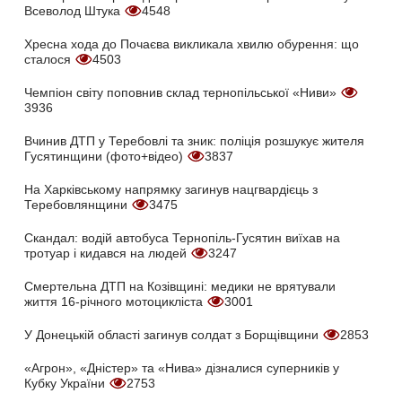
Всеволод Штука
4548
Хресна хода до Почаєва викликала хвилю обурення: що
сталося
4503
Чемпіон світу поповнив склад тернопільської «Ниви»
3936
Вчинив ДТП у Теребовлі та зник: поліція розшукує жителя
Гусятинщини (фото+відео)
3837
На Харківському напрямку загинув нацгвардієць з
Теребовлянщини
3475
Скандал: водій автобуса Тернопіль-Гусятин виїхав на
тротуар і кидався на людей
3247
Смертельна ДТП на Козівщині: медики не врятували
життя 16-річного мотоцикліста
3001
У Донецькій області загинув солдат з Борщівщини
2853
«Агрон», «Дністер» та «Нива» дізналися суперників у
Кубку України
2753