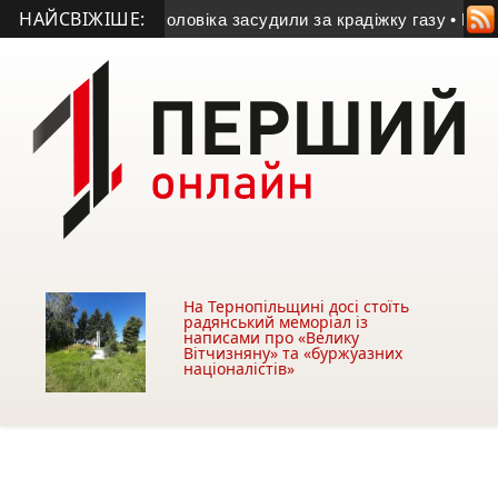
НАЙСВІЖІШЕ:
ернополі чоловіка засудили за крадіжку газу
• Міський голова
На Тернопільщині досі стоїть
радянський меморіал із
написами про «Велику
Вітчизняну» та «буржуазних
націоналістів»