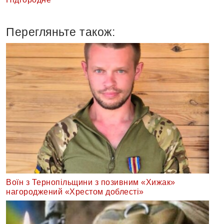
Перегляньте також:
Воїн з Тернопільщини з позивним «Хижак»
нагороджений «Хрестом доблесті»