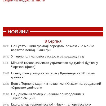
судинна недостатність
НОВИНИ
8 Серпня
На Гусятинщині громаді передали безхазяйне майно
16:30
вартістю понад 9 млн грн
У Тернополі чоловіка засудили за крадіжку газу
15:30
Міський голова закликав утриматися від купівлі будівлі у
14:40
Чорткові (фото)
Псевдобанкір ошукав жительку Кременця на 28 тисяч
13:01
гривень
Воїн з Тернопільщини з позивним «Хижак» нагороджений
12:27
«Хрестом доблесті»
На Донеччині помер 23-річний прикордонник з
11:00
Тернопільщини
Ексголкіпер тернопільської «Ниви» та чортківського
10:42