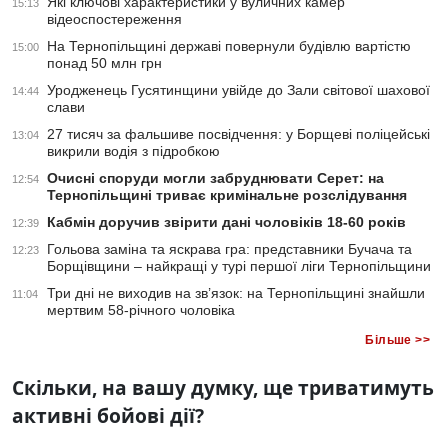
Які ключові характеристики у вуличних камер
15:13
відеоспостереження
На Тернопільщині державі повернули будівлю вартістю
15:00
понад 50 млн грн
Уродженець Гусятинщини увійде до Зали світової шахової
14:44
слави
27 тисяч за фальшиве посвідчення: у Борщеві поліцейські
13:04
викрили водія з підробкою
Очисні споруди могли забруднювати Серет: на
12:54
Тернопільщині триває кримінальне розслідування
Кабмін доручив звірити дані чоловіків 18-60 років
12:39
Гольова заміна та яскрава гра: представники Бучача та
12:23
Борщівщини – найкращі у турі першої ліги Тернопільщини
Три дні не виходив на зв’язок: на Тернопільщині знайшли
11:04
мертвим 58-річного чоловіка
Більше >>
Скільки, на вашу думку, ще триватимуть
активні бойові дії?