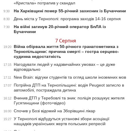
«Кристала» потрапив у скандал
На Харківщині помер 55-річний захисник із Бучаччини
9:30
День міста у Тернополі: програма заходів 14-16 серпня
8:30
На війні загинув 20-річний оператор БпЛА із
7:30
Бучаччини
7 Серпня
Війна обірвала життя 50-річного гранатометника з
19:20
Тернопільщини: причина смерті – гостра серцево-
судинна недостатність
Нагодувати людей у надзвичайних умовах – це дуже
17:15
відповідально
New Brain: відгуки студентів та огляд школи іноземних мов
17:11
Потрійна ДТП на Тернопільщині: водія Peugeot затисло в
17:07
автомобілі, постраждала дитина
Вчинив ДТП у Теребовлі та зник: поліція розшукує жителя
16:12
Гусятинщини (фото+відео)
Спочив у Бозі відомий на Зборівщині лікар
16:00
У Тернополі відбудуться установчі збори асоціації
15:27
нащадків українських жертв польських репресій