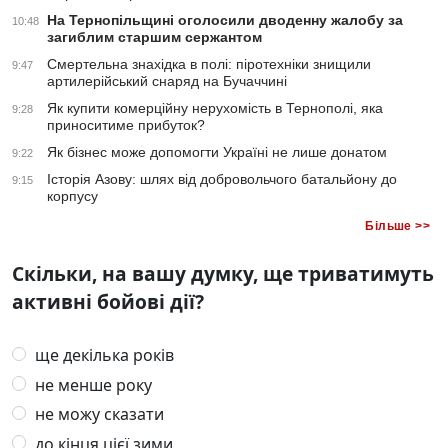
На Тернопільщині оголосили дводенну жалобу за
10:48
загиблим старшим сержантом
Смертельна знахідка в полі: піротехніки знищили
9:47
артилерійський снаряд на Бучаччині
Як купити комерційну нерухомість в Тернополі, яка
9:28
приноситиме прибуток?
Як бізнес може допомогти Україні не лише донатом
9:22
Історія Азову: шлях від добровольчого батальйону до
9:15
корпусу
Більше >>
Скільки, на вашу думку, ще триватимуть
активні бойові дії?
ще декілька років
не менше року
не можу сказати
до кінця цієї зими