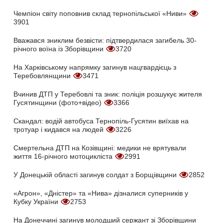
Чемпіон світу поповнив склад тернопільської «Ниви»
3901
Вважався зниклим безвісти: підтвердилася загибель 30-
річного воїна із Зборівщини
3720
На Харківському напрямку загинув нацгвардієць з
Теребовлянщини
3471
Вчинив ДТП у Теребовлі та зник: поліція розшукує жителя
Гусятинщини (фото+відео)
3366
Скандал: водій автобуса Тернопіль-Гусятин виїхав на
тротуар і кидався на людей
3226
Смертельна ДТП на Козівщині: медики не врятували
життя 16-річного мотоцикліста
2991
У Донецькій області загинув солдат з Борщівщини
2852
«Агрон», «Дністер» та «Нива» дізналися суперників у
Кубку України
2753
На Донеччині загинув молодший сержант зі Зборівщини