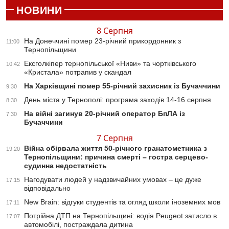
НОВИНИ
8 Серпня
На Донеччині помер 23-річний прикордонник з
11:00
Тернопільщини
Ексголкіпер тернопільської «Ниви» та чортківського
10:42
«Кристала» потрапив у скандал
На Харківщині помер 55-річний захисник із Бучаччини
9:30
День міста у Тернополі: програма заходів 14-16 серпня
8:30
На війні загинув 20-річний оператор БпЛА із
7:30
Бучаччини
7 Серпня
Війна обірвала життя 50-річного гранатометника з
19:20
Тернопільщини: причина смерті – гостра серцево-
судинна недостатність
Нагодувати людей у надзвичайних умовах – це дуже
17:15
відповідально
New Brain: відгуки студентів та огляд школи іноземних мов
17:11
Потрійна ДТП на Тернопільщині: водія Peugeot затисло в
17:07
автомобілі, постраждала дитина