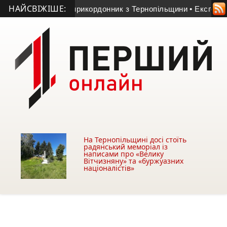
НАЙСВІЖІШЕ:
помер 23-річний прикордонник з Тернопільщини
• Ексголкіпер
На Тернопільщині досі стоїть
радянський меморіал із
написами про «Велику
Вітчизняну» та «буржуазних
націоналістів»