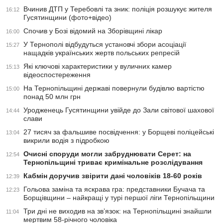
Вчинив ДТП у Теребовлі та зник: поліція розшукує жителя
16:12
Гусятинщини (фото+відео)
Спочив у Бозі відомий на Зборівщині лікар
16:00
У Тернополі відбудуться установчі збори асоціації
15:27
нащадків українських жертв польських репресій
Які ключові характеристики у вуличних камер
15:13
відеоспостереження
На Тернопільщині державі повернули будівлю вартістю
15:00
понад 50 млн грн
Уродженець Гусятинщини увійде до Зали світової шахової
14:44
слави
27 тисяч за фальшиве посвідчення: у Борщеві поліцейські
13:04
викрили водія з підробкою
Очисні споруди могли забруднювати Серет: на
12:54
Тернопільщині триває кримінальне розслідування
Кабмін доручив звірити дані чоловіків 18-60 років
12:39
Гольова заміна та яскрава гра: представники Бучача та
12:23
Борщівщини – найкращі у турі першої ліги Тернопільщини
Три дні не виходив на зв’язок: на Тернопільщині знайшли
11:04
мертвим 58-річного чоловіка