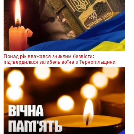
Понад рік вважався зниклим безвісти:
підтвердилася загибель воїна з Тернопільщини