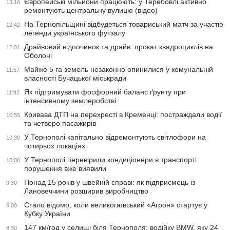
Європейські мільйони працюють: у Теребовлі активно
13:16
ремонтують центральну вулицю (відео)
На Тернопільщині відбудеться товариський матч за участю
12:42
легенди українського футзалу
Драйвовий відпочинок та драйв: прокат квадроциклів на
12:01
Оболоні
Майже 5 га земель незаконно опинилися у комунальній
11:57
власності Бучацької міськради
Як підтримувати фосфорний баланс ґрунту при
11:42
інтенсивному землеробстві
Кривава ДТП на перехресті в Кременці: постраждали водії
10:55
та четверо пасажирів
У Тернополі капітально відремонтують світлофори на
10:30
чотирьох локаціях
У Тернополі перевірили кондиціонери в транспорті:
10:00
порушення вже виявили
Понад 15 років у швейній справі: як підприємець із
9:30
Лановеччини розширив виробництво
Стало відомо, коли великогаївський «Агрон» стартує у
9:00
Кубку України
147 км/год у селищі біля Тернополя: водійку BMW, яку 24
8:30