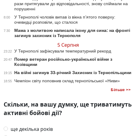
рази притягували до відповідальності, знову спіймали на
порушенні
У Тернополі чоловік випав із вікна п’ятого поверху:
8:00
очевидці розповіли, що сталося
Мама з молитвою написала ікону для сина: на фронті
7:30
загинув захисник із Тернополя
5 Серпня
У Тернополі зафіксували температурний рекорд
23:22
Помер ветеран російсько-української війни з
20:47
Козівщини
На війні загинув 33-річний Захисник із Тернопільщини
19:15
Чемпіон світу поповнив склад тернопільської «Ниви»
18:55
Більше >>
Скільки, на вашу думку, ще триватимуть
активні бойові дії?
ще декілька років