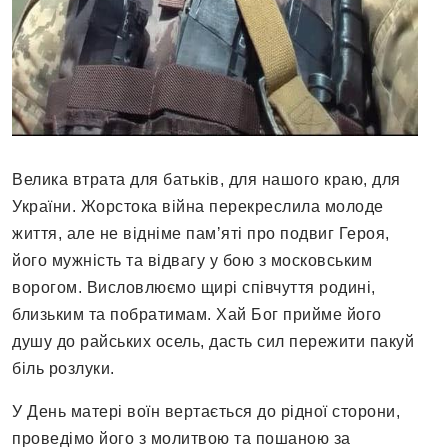
Велика втрата для батьків, для нашого краю, для
України. Жорстока війна перекреслила молоде
життя, але не відніме памʼяті про подвиг Героя,
його мужність та відвагу у бою з московським
ворогом. Висловлюємо щирі співчуття родині,
близьким та побратимам. Хай Бог прийме його
душу до райських осель, дасть сил пережити пакуй
біль розлуки.
У День матері воїн вертається до рідної сторони,
проведімо його з молитвою та пошаною за