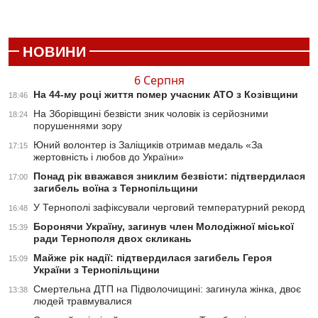
НОВИНИ
6 Серпня
На 44-му році життя помер учасник АТО з Козівщини
18:46
На Зборівщині безвісти зник чоловік із серйозними
18:24
порушеннями зору
Юний волонтер із Заліщиків отримав медаль «За
17:15
жертовність і любов до України»
Понад рік вважався зниклим безвісти: підтвердилася
17:00
загибель воїна з Тернопільщини
У Тернополі зафіксували черговий температурний рекорд
16:48
Боронячи Україну, загинув член Молодіжної міської
15:39
ради Тернополя двох скликань
Майже рік надії: підтвердилася загибель Героя
15:09
України з Тернопільщини
Смертельна ДТП на Підволочищині: загинула жінка, двоє
13:38
людей травмувалися