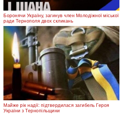
Боронячи Україну, загинув член Молодіжної міської
ради Тернополя двох скликань
Майже рік надії: підтвердилася загибель Героя
України з Тернопільщини