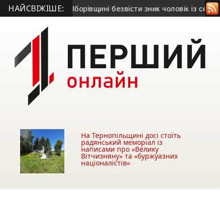
НАЙСВІЖІШЕ:
зівщини
• На Зборівщині безвісти зник чоловік із серйозними
На Тернопільщині досі стоїть
радянський меморіал із
написами про «Велику
Вітчизняну» та «буржуазних
націоналістів»