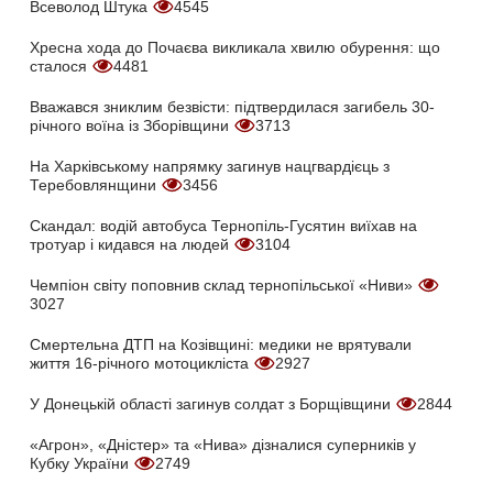
Всеволод Штука
4545
Хресна хода до Почаєва викликала хвилю обурення: що
сталося
4481
Вважався зниклим безвісти: підтвердилася загибель 30-
річного воїна із Зборівщини
3713
На Харківському напрямку загинув нацгвардієць з
Теребовлянщини
3456
Скандал: водій автобуса Тернопіль-Гусятин виїхав на
тротуар і кидався на людей
3104
Чемпіон світу поповнив склад тернопільської «Ниви»
3027
Смертельна ДТП на Козівщині: медики не врятували
життя 16-річного мотоцикліста
2927
У Донецькій області загинув солдат з Борщівщини
2844
«Агрон», «Дністер» та «Нива» дізналися суперників у
Кубку України
2749