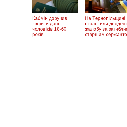
Кабмін доручив
На Тернопільщині
звірити дані
оголосили дводен
чоловіків 18-60
жалобу за загибли
років
старшим сержант