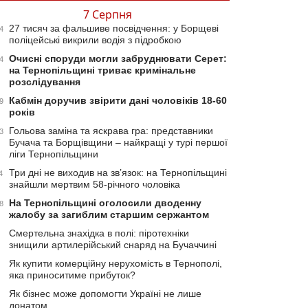
7 Серпня
27 тисяч за фальшиве посвідчення: у Борщеві
4
поліцейські викрили водія з підробкою
Очисні споруди могли забруднювати Серет:
4
на Тернопільщині триває кримінальне
розслідування
Кабмін доручив звірити дані чоловіків 18-60
9
років
Гольова заміна та яскрава гра: представники
3
Бучача та Борщівщини – найкращі у турі першої
ліги Тернопільщини
Три дні не виходив на зв’язок: на Тернопільщині
4
знайшли мертвим 58-річного чоловіка
На Тернопільщині оголосили дводенну
8
жалобу за загиблим старшим сержантом
Смертельна знахідка в полі: піротехніки
знищили артилерійський снаряд на Бучаччині
Як купити комерційну нерухомість в Тернополі,
яка приноситиме прибуток?
Як бізнес може допомогти Україні не лише
донатом