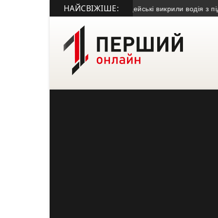
НАЙСВІЖІШЕ:
ве посвідчення: у Борщеві поліцейські викрили водія з підробк