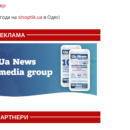
ер:
года на
sinoptik.ua
в Одесі
РЕКЛАМА
АРТНЕРИ