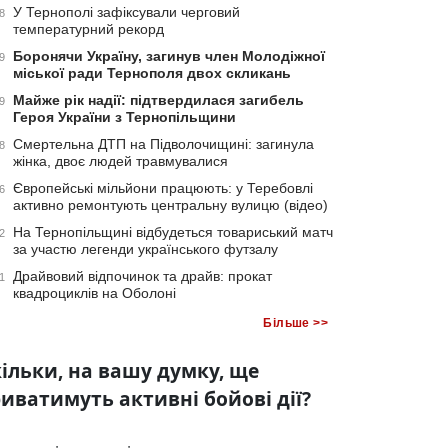
У Тернополі зафіксували черговий
8
температурний рекорд
Боронячи Україну, загинув член Молодіжної
9
міської ради Тернополя двох скликань
Майже рік надії: підтвердилася загибель
9
Героя України з Тернопільщини
Смертельна ДТП на Підволочищині: загинула
8
жінка, двоє людей травмувалися
Європейські мільйони працюють: у Теребовлі
6
активно ремонтують центральну вулицю (відео)
На Тернопільщині відбудеться товариський матч
2
за участю легенди українського футзалу
Драйвовий відпочинок та драйв: прокат
1
квадроциклів на Оболоні
Більше >>
ільки, на вашу думку, ще
иватимуть активні бойові дії?