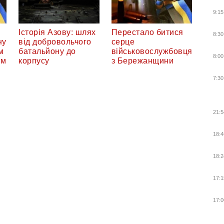
9:15
Історія Азову: шлях
Перестало битися
8:30
ну
від добровольчого
серце
м
батальйону до
військовослужбовця
8:00
ом
корпусу
з Бережанщини
7:30
21:5
18:4
18:2
17:1
17:0