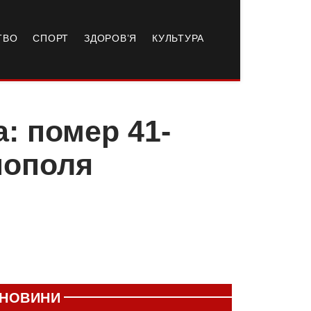
ТВО
СПОРТ
ЗДОРОВ’Я
КУЛЬТУРА
: помер 41-
нополя
НОВИНИ