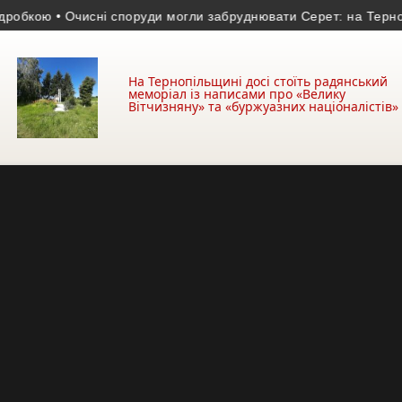
ою
• Очисні споруди могли забруднювати Серет: на Тернопільщ
На Тернопільщині досі стоїть радянський
меморіал із написами про «Велику
Вітчизняну» та «буржуазних націоналістів»