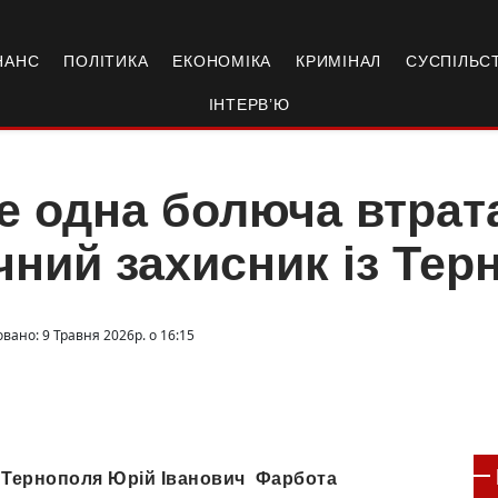
НАНС
ПОЛІТИКА
ЕКОНОМІКА
КРИМІНАЛ
СУСПІЛЬС
ІНТЕРВ’Ю
 одна болюча втрата
чний захисник із Тер
вано: 9 Травня 2026р. о 16:15
з Тернополя Юрій Іванович Фарбота