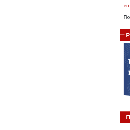
віт
По
П