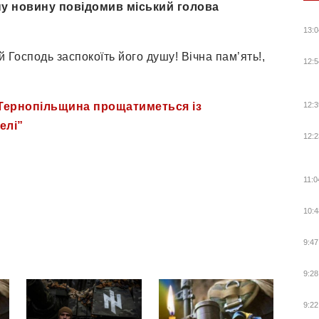
мну новину повідомив міський голова
13:0
 Господь заспокоїть його душу! Вічна пам’ять!,
12:5
 Тернопільщина прощатиметься із
12:3
елі”
12:2
11:0
10:4
9:47
9:28
9:22