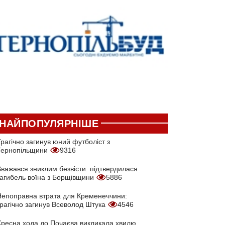
НАЙПОПУЛЯРНІШЕ
рагічно загинув юний футболіст з
Тернопільщини
9316
Вважався зниклим безвісти: підтвердилася
загибель воїна з Борщівщини
5886
Непоправна втрата для Кременеччини:
трагічно загинув Всеволод Штука
4546
Хресна хода до Почаєва викликала хвилю