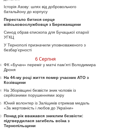
Історія Азову: шлях від добровольчого
батальйону до корпусу
Перестало битися серце
військовослужбовця з Бережанщини
Синод обрав єпископа для Бучацької єпархії
УГКЦ
У Тернополі призначили уповноваженого з
безбар’єрності
6 Серпня
ФК «Бучач» переміг у матчі пам’яті Володимира
4
Дроня
На 44-му році життя помер учасник АТО з
6
Козівщини
На Зборівщині безвісти зник чоловік із
4
серйозними порушеннями зору
Юний волонтер із Заліщиків отримав медаль
5
«За жертовність і любов до України»
Понад рік вважався зниклим безвісти:
0
підтвердилася загибель воїна з
Тернопільщини