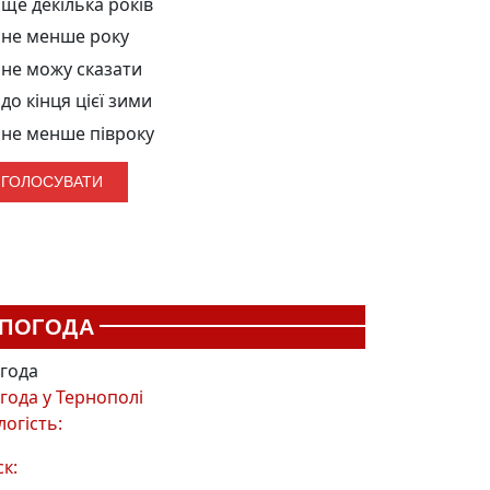
ще декілька років
не менше року
не можу сказати
до кінця цієї зими
не менше півроку
ПОГОДА
года
года у
Тернополі
логість:
ск: