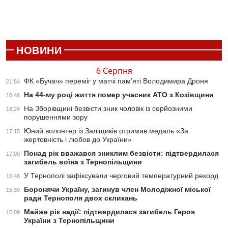
НОВИНИ
6 Серпня
ФК «Бучач» переміг у матчі пам’яті Володимира Дроня
21:54
На 44-му році життя помер учасник АТО з Козівщини
18:46
На Зборівщині безвісти зник чоловік із серйозними
18:24
порушеннями зору
Юний волонтер із Заліщиків отримав медаль «За
17:15
жертовність і любов до України»
Понад рік вважався зниклим безвісти: підтвердилася
17:00
загибель воїна з Тернопільщини
У Тернополі зафіксували черговий температурний рекорд
16:48
Боронячи Україну, загинув член Молодіжної міської
15:39
ради Тернополя двох скликань
Майже рік надії: підтвердилася загибель Героя
15:09
України з Тернопільщини