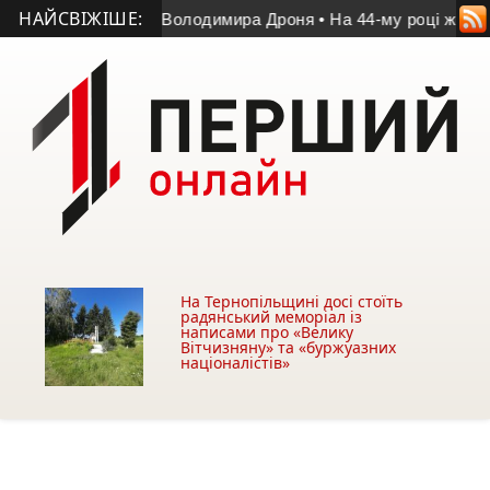
НАЙСВІЖІШЕ:
 у матчі пам’яті Володимира Дроня
• На 44-му році життя по
На Тернопільщині досі стоїть
радянський меморіал із
написами про «Велику
Вітчизняну» та «буржуазних
націоналістів»