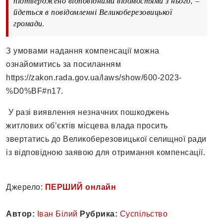
підтверджено відповідними відомостями з нього, –
йдеться в повідомленні Великоберезовицької
громади.
З умовами надання компенсації можна
ознайомитись за посиланням
https://zakon.rada.gov.ua/laws/show/600-2023-
%D0%BF#n17.
У разі виявлення незначних пошкоджень
житлових об’єктів місцева влада просить
звертатись до Великоберезовицької селищної ради
із відповідною заявою для отримання компенсації.
Джерело:
ПЕРШИЙ онлайн
Автор:
Іван Білий
Рубрика:
Суспільство