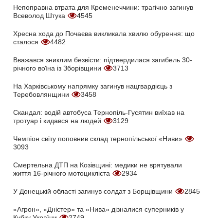
Непоправна втрата для Кременеччини: трагічно загинув
Всеволод Штука
4545
Хресна хода до Почаєва викликала хвилю обурення: що
сталося
4482
Вважався зниклим безвісти: підтвердилася загибель 30-
річного воїна із Зборівщини
3713
На Харківському напрямку загинув нацгвардієць з
Теребовлянщини
3458
Скандал: водій автобуса Тернопіль-Гусятин виїхав на
тротуар і кидався на людей
3129
Чемпіон світу поповнив склад тернопільської «Ниви»
3093
Смертельна ДТП на Козівщині: медики не врятували
життя 16-річного мотоцикліста
2934
У Донецькій області загинув солдат з Борщівщини
2845
«Агрон», «Дністер» та «Нива» дізналися суперників у
Кубку України
2749