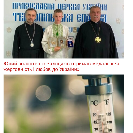
Юний волонтер із Заліщиків отримав медаль «За
жертовність і любов до України»