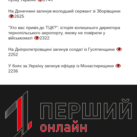
На Донеччині загинув молодший сержант зі Зборівщини
2625
"Хто вас привіз до ТЦК?": історія колишнього директора
тернопільського аеропорту, якому не повірили у
військкоматі
2322
На Дніпропетровщині загинув солдат із Гусятинщини
2252
У боях за Україну загинув офіцер із Монастирищини
2236