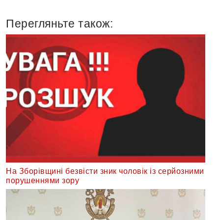
Перегляньте також:
На Зборівщині безвісти зник чоловік із серйозними
порушеннями зору