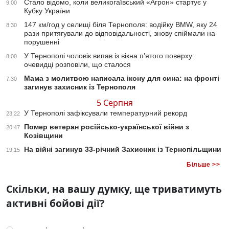
Стало відомо, коли великогаївський «Агрон» стартує у
9:00
Кубку України
147 км/год у селищі біля Тернополя: водійку BMW, яку 24
8:30
рази притягували до відповідальності, знову спіймали на
порушенні
У Тернополі чоловік випав із вікна п’ятого поверху:
8:00
очевидці розповіли, що сталося
Мама з молитвою написала ікону для сина: на фронті
7:30
загинув захисник із Тернополя
5 Серпня
У Тернополі зафіксували температурний рекорд
23:22
Помер ветеран російсько-української війни з
20:47
Козівщини
На війні загинув 33-річний Захисник із Тернопільщини
19:15
Більше >>
Скільки, на вашу думку, ще триватимуть
активні бойові дії?