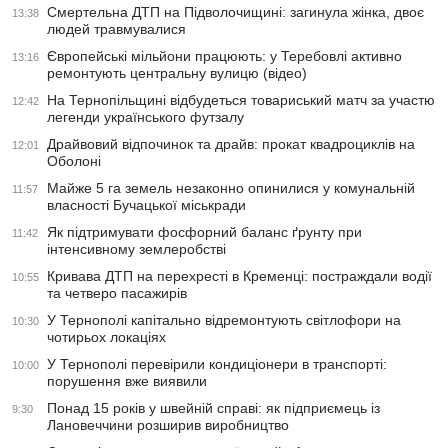
Смертельна ДТП на Підволочищині: загинула жінка, двоє
13:38
людей травмувалися
Європейські мільйони працюють: у Теребовлі активно
13:16
ремонтують центральну вулицю (відео)
На Тернопільщині відбудеться товариський матч за участю
12:42
легенди українського футзалу
Драйвовий відпочинок та драйв: прокат квадроциклів на
12:01
Оболоні
Майже 5 га земель незаконно опинилися у комунальній
11:57
власності Бучацької міськради
Як підтримувати фосфорний баланс ґрунту при
11:42
інтенсивному землеробстві
Кривава ДТП на перехресті в Кременці: постраждали водії
10:55
та четверо пасажирів
У Тернополі капітально відремонтують світлофори на
10:30
чотирьох локаціях
У Тернополі перевірили кондиціонери в транспорті:
10:00
порушення вже виявили
Понад 15 років у швейній справі: як підприємець із
9:30
Лановеччини розширив виробництво