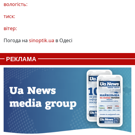
вологість:
тиск:
вітер:
Погода на
sinoptik.ua
в Одесі
РЕКЛАМА