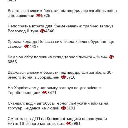
9437
Вважався зниклим безвісти: підтвердилася загибель воїна
з Борщівщини
5925
Непоправна втрата для Кременеччини: трагічно загинув
Всеволод Штука
4546
Хресна хода до Почаєва викликала хвилю обурення: що
сталося
4497
Чемпіон світу поповнив склад тернопільської «Ниви»
3863
Вважався зниклим безвісти: підтвердилася загибель 30-
річного воїна із Зборівщини
3716
На Харківському напрямку загинув нацгвардієць з
Теребовлянщини
3471
Скандал: водій автобуса Тернопіль-Гусятин виїхав на
тротуар і кидався на людей
3191
Смертельна ДТП на Козівщині: медики не врятували
життя 16-річного мотоцикліста
2981