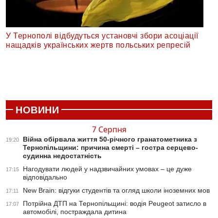
У Тернополі відбудуться установчі збори асоціації
нащадків українських жертв польських репресій
НОВИНИ
7 Серпня
Війна обірвала життя 50-річного гранатометника з
19:20
Тернопільщини: причина смерті – гостра серцево-
судинна недостатність
Нагодувати людей у надзвичайних умовах – це дуже
17:15
відповідально
New Brain: відгуки студентів та огляд школи іноземних мов
17:11
Потрійна ДТП на Тернопільщині: водія Peugeot затисло в
17:07
автомобілі, постраждала дитина