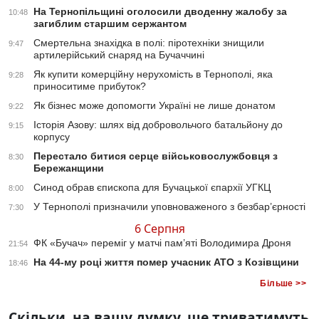
На Тернопільщині оголосили дводенну жалобу за
10:48
загиблим старшим сержантом
Смертельна знахідка в полі: піротехніки знищили
9:47
артилерійський снаряд на Бучаччині
Як купити комерційну нерухомість в Тернополі, яка
9:28
приноситиме прибуток?
Як бізнес може допомогти Україні не лише донатом
9:22
Історія Азову: шлях від добровольчого батальйону до
9:15
корпусу
Перестало битися серце військовослужбовця з
8:30
Бережанщини
Синод обрав єпископа для Бучацької єпархії УГКЦ
8:00
У Тернополі призначили уповноваженого з безбар’єрності
7:30
6 Серпня
ФК «Бучач» переміг у матчі пам’яті Володимира Дроня
21:54
На 44-му році життя помер учасник АТО з Козівщини
18:46
Більше >>
Скільки, на вашу думку, ще триватимуть