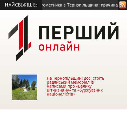
НАЙСВІЖІШЕ:
 50-річного гранатометника з Тернопільщини: причина смерті 
На Тернопільщині досі стоїть
радянський меморіал із
написами про «Велику
Вітчизняну» та «буржуазних
націоналістів»