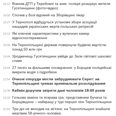
Вчинив ДТП у Теребовлі та зник: поліція розшукує жителя
16:12
Гусятинщини (фото+відео)
Спочив у Бозі відомий на Зборівщині лікар
16:00
У Тернополі відбудуться установчі збори асоціації
15:27
нащадків українських жертв польських репресій
Які ключові характеристики у вуличних камер
15:13
відеоспостереження
На Тернопільщині державі повернули будівлю вартістю
15:00
понад 50 млн грн
Уродженець Гусятинщини увійде до Зали світової шахової
14:44
слави
27 тисяч за фальшиве посвідчення: у Борщеві поліцейські
13:04
викрили водія з підробкою
Очисні споруди могли забруднювати Серет: на
12:54
Тернопільщині триває кримінальне розслідування
Кабмін доручив звірити дані чоловіків 18-60 років
12:39
Гольова заміна та яскрава гра: представники Бучача та
12:23
Борщівщини – найкращі у турі першої ліги Тернопільщини
Три дні не виходив на зв’язок: на Тернопільщині знайшли
11:04
мертвим 58-річного чоловіка