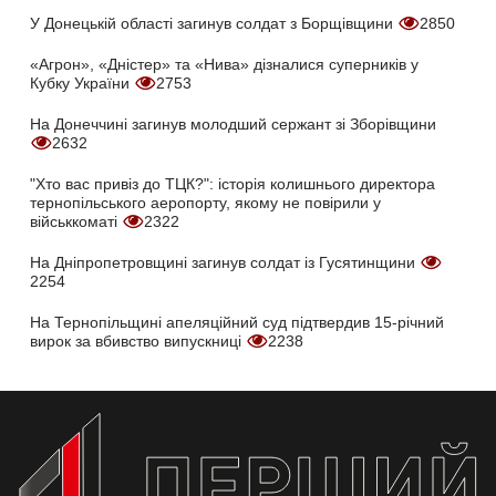
У Донецькій області загинув солдат з Борщівщини
2850
«Агрон», «Дністер» та «Нива» дізналися суперників у
Кубку України
2753
На Донеччині загинув молодший сержант зі Зборівщини
2632
"Хто вас привіз до ТЦК?": історія колишнього директора
тернопільського аеропорту, якому не повірили у
військкоматі
2322
На Дніпропетровщині загинув солдат із Гусятинщини
2254
На Тернопільщині апеляційний суд підтвердив 15-річний
вирок за вбивство випускниці
2238