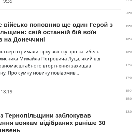
 19:35
21:0
20:0
 військо поповнив ще один Герой з
19:0
льщини: свій останній бій воїн
в на Донеччині
18:3
четвер отримали гірку звістку про загибель
18:0
хисника Михайла Петровича Луца, який від
повномасштабного вторгнення захищав
17:3
ну. Про сумну новину повідомив...
17:0
 18:19
15:2
15:0
13:0
 з Тернопільщини заблокував
ння воякам відібраних раніше 30
гривень