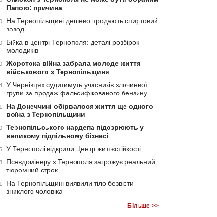
6
Папою: причина
На Тернопільщині дешево продають спиртовий
0
завод
Бійка в центрі Тернополя: деталі розбірок
0
молодиків
Жорстока війна забрала молоде життя
0
військового з Тернопільщини
У Чернівцях судитимуть учасників злочинної
4
групи за продаж фальсифікованого бензину
На Донеччині обірвалося життя ще одного
1
воїна з Тернопільщини
Тернопільського нардепа підозрюють у
0
великому підпільному бізнесі
У Тернополі відкрили Центр життєстійкості
5
Псевдомінеру з Тернополя загрожує реальний
8
тюремний строк
На Тернопільщині виявили тіло безвісти
1
зниклого чоловіка
Більше >>