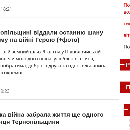
По
 18:21
во
ти
нопільщині віддали останню шану
віт
му на війні Герою (+фото)
По
 свій земний шлях 9 квітня у Підволочиській
ровели молодого воїна, улюбленого сина,
побратима, доброго друга та односельчанина,
ої окремої...
П
 9:23
а війна забрала життя ще одного
Т
нця Тернопільщини