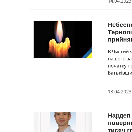
14.04.2023
Небесне
Тернопі
прийня
В Чистий 
нашого за
початку 
Батьківщи
13.04.2023
Нардеп
поверне
тисяч 