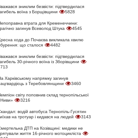
Вважався зниклим безвісти: підтвердилася
загибель воїна з Борщівщини
5828
Непоправна втрата для Кременеччини:
трагічно загинув Всеволод Штука
4545
Хресна хода до Почаєва викликала хвилю
обурення: що сталося
4482
Вважався зниклим безвісти: підтвердилася
агибель 30-річного воїна із Зборівщини
3713
На Харківському напрямку загинув
нацгвардієць з Теребовлянщини
3460
емпіон світу поповнив склад тернопільської
«Ниви»
3216
кандал: водій автобуса Тернопіль-Гусятин
иїхав на тротуар і кидався на людей
3143
Смертельна ДТП на Козівщині: медики не
врятували життя 16-річного мотоцикліста