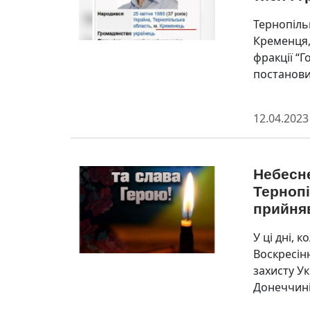
Тернопіль
Кременця,
фракції “
постанови
12.04.2023
Небесне
Тернопі
прийняв
У ці дні, 
Воскресін
захисту Ук
Донеччині,