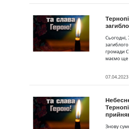
Тернопі
загибло
Сьогодні, 
загиблого
громади С
маємо ще т
07.04.2023
Небесне
Тернопі
прийня
Знову сум