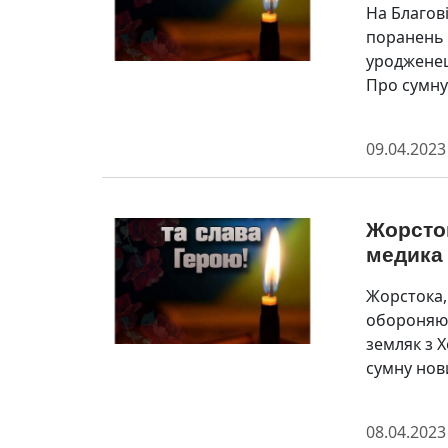
На Благов
поранень 
уpоджeнeц
Про сумну 
09.04.2023
Жорсток
медика
Жорстока,
обороняюч
земляк з 
сумну нов
08.04.2023