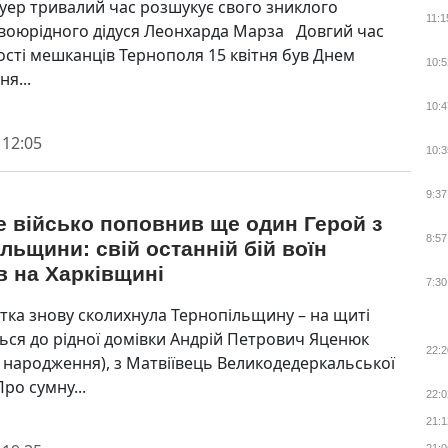
уер тривалий час розшукує свого зниклого
11:1
двоюрідного дідуся Леонхарда Марза Довгий час
ості мешканців Тернополя 15 квітня був Днем
10:5
я...
10:4
 12:05
10:3
9:37
 військо поповнив ще один Герой з
8:57
льщини: свій останній бій воїн
в на Харківщині
7:30
стка знову сколихнула Тернопільщину – на щиті
ься до рідної домівки Андрій Петрович Яценюк
22:2
у народження), з Матвіївець Великодедеркальської
ро сумну...
22:0
21:1