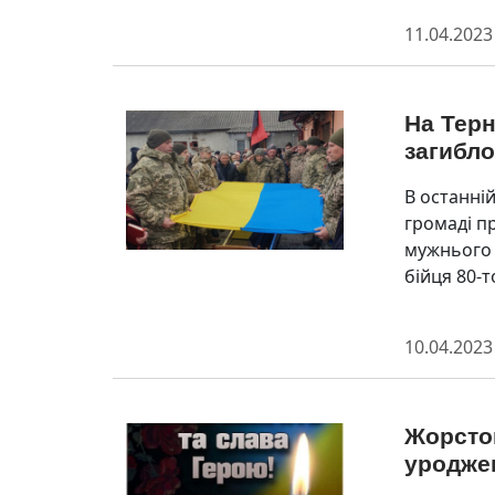
11.04.2023
На Тер
загибло
В останній
громаді п
мужнього 
бійця 80-т
10.04.2023
Жорсток
уродже