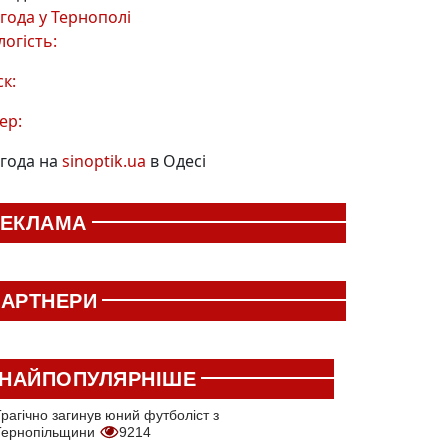
года у
Тернополі
логість:
ск:
ер:
года на
sinoptik.ua
в Одесі
РЕКЛАМА
АРТНЕРИ
НАЙПОПУЛЯРНІШЕ
рагічно загинув юний футболіст з
Тернопільщини
9214