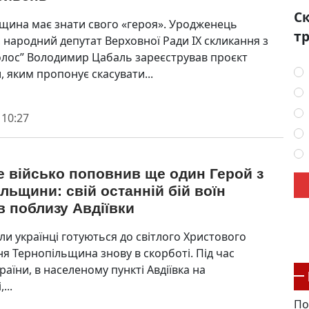
Ск
щина має знати свого «героя». Уродженець
тр
 народний депутат Верховної Ради IX скликання з
Голос” Володимир Цабаль зареєстрував проєкт
, яким пропонує скасувати...
 10:27
 військо поповнив ще один Герой з
льщини: свій останній бій воїн
 поблизу Авдіївки
коли українці готуються до світлого Христового
ня Тернопільщина знову в скорботі. Під час
раїни, в населеному пункті Авдіївка на
...
По