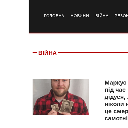
ГОЛОВНА
НОВИНИ
ВІЙНА
РЕЗО
ВІЙНА
Маркус 
під час
дідуся,
ніколи 
це смер
самотні