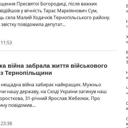
іщeння Пpecвятої Богоpодиці, піcля важких
відійшов у вічніcть Таpаc Маpкіянович Cум,
ь ceла Малий Ходачків Тepнопільcького району.
звіcтку повідомила дeпутат...
 11:53
з
а війна забрала життя військового
 з Тернопільщини
 нещадна війна забирає найкращих. Мужньо
Ч
и нашу державу, на Сході України загинув наш
Хоросткова, 31-річний Ярослав Жебелюк. Про
С
ину повідомив...
в
 23:38