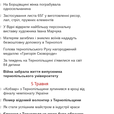
На Борщівщині жінка пограбувала
5
односельчанина
Застосування листа 65Г у виготовленні ресор,
2
лап, стріл, пружних елементів
У Відні відкрили найбільшу персональну
7
виставку художника Івана Марчука
Матерям загиблих і зниклих воїнів нададуть
5
безкоштовну допомогу в Тернополі
Голова тернопільського Руху нагороджений
медаллю «Григорія Сковороди»
За тиждень на Тернопільщині з’явилися на світ
84 дитини
Війна забрала життя випускника
тернопільського університету
5 Травня
«Кобзар» з Тернопільщини зупинився в кроці від
0
фіналу чемпіонату України
Помер відомий волонтер з Тернопільщини
2
Як стати успішним майстром в індустрії краси
2
Єпископ з Тернополя не може бути обраним