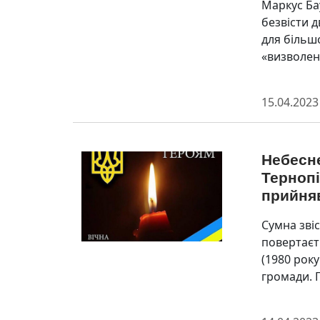
Маркус Ба
безвісти 
для більш
«визволенн
15.04.2023
Небесне
Тернопі
прийня
Сумна зві
повертаєт
(1980 рок
громади. П