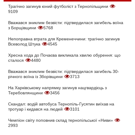
Трагічно загинув юний футболіст з Тернопільщини
9109
Вважався зниклим безвісти: підтвердилася загибель воїна
з Борщівщини
5768
Непоправна втрата для Кременеччини: трагічно загинув
Всеволод Штука
4545
Хресна хода до Почаєва викликала хвилю обурення: що
сталося
4480
Вважався зниклим безвісти: підтвердилася загибель 30-
річного воїна із Зборівщини
3713
На Харківському напрямку загинув нацгвардієць з
Теребовлянщини
3456
Скандал: водій автобуса Тернопіль-Гусятин виїхав на
тротуар і кидався на людей
3101
Чемпіон світу поповнив склад тернопільської «Ниви»
2993