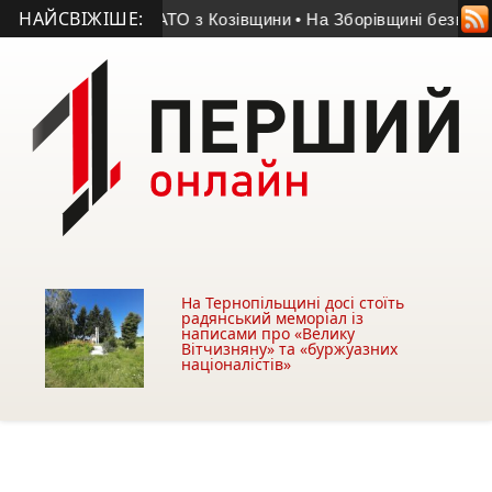
НАЙСВІЖІШЕ:
 помер учасник АТО з Козівщини
• На Зборівщині безвісти зн
На Тернопільщині досі стоїть
радянський меморіал із
написами про «Велику
Вітчизняну» та «буржуазних
націоналістів»