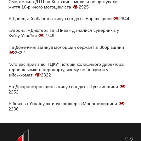
Смертельна ДТП на Козівщині: медики не врятували
життя 16-річного мотоцикліста
2925
У Донецькій області загинув солдат з Борщівщини
2844
«Агрон», «Дністер» та «Нива» дізналися суперників у
Кубку України
2749
На Донеччині загинув молодший сержант зі Зборівщини
2622
"Хто вас привіз до ТЦК?": історія колишнього директора
тернопільського аеропорту, якому не повірили у
військкоматі
2322
На Дніпропетровщині загинув солдат із Гусятинщини
2252
У боях за Україну загинув офіцер із Монастирищини
2236