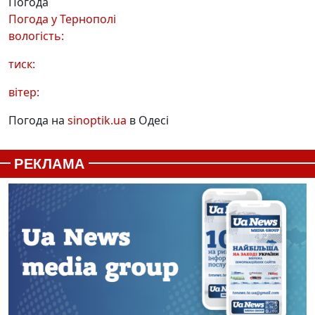
Погода
Погода у
Тернополі
вологість:
тиск:
вітер:
Погода на
sinoptik.ua
в Одесі
РЕКЛАМА