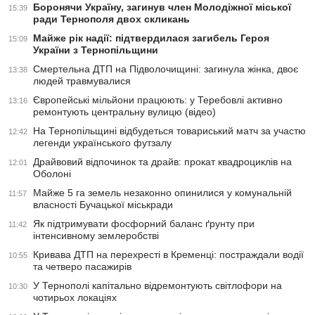
Боронячи Україну, загинув член Молодіжної міської
15:39
ради Тернополя двох скликань
Майже рік надії: підтвердилася загибель Героя
15:09
України з Тернопільщини
Смертельна ДТП на Підволочищині: загинула жінка, двоє
13:38
людей травмувалися
Європейські мільйони працюють: у Теребовлі активно
13:16
ремонтують центральну вулицю (відео)
На Тернопільщині відбудеться товариський матч за участю
12:42
легенди українського футзалу
Драйвовий відпочинок та драйв: прокат квадроциклів на
12:01
Оболоні
Майже 5 га земель незаконно опинилися у комунальній
11:57
власності Бучацької міськради
Як підтримувати фосфорний баланс ґрунту при
11:42
інтенсивному землеробстві
Кривава ДТП на перехресті в Кременці: постраждали водії
10:55
та четверо пасажирів
У Тернополі капітально відремонтують світлофори на
10:30
чотирьох локаціях