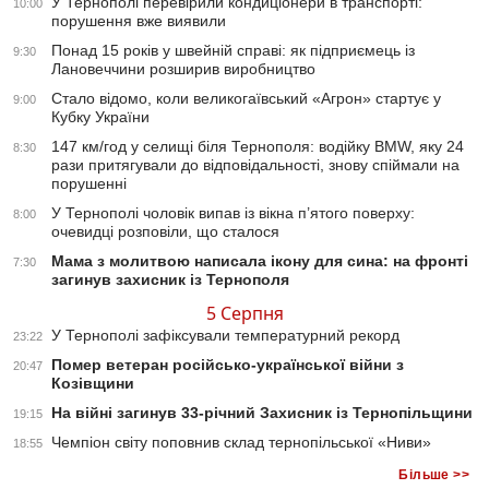
У Тернополі перевірили кондиціонери в транспорті:
10:00
порушення вже виявили
Понад 15 років у швейній справі: як підприємець із
9:30
Лановеччини розширив виробництво
Стало відомо, коли великогаївський «Агрон» стартує у
9:00
Кубку України
147 км/год у селищі біля Тернополя: водійку BMW, яку 24
8:30
рази притягували до відповідальності, знову спіймали на
порушенні
У Тернополі чоловік випав із вікна п’ятого поверху:
8:00
очевидці розповіли, що сталося
Мама з молитвою написала ікону для сина: на фронті
7:30
загинув захисник із Тернополя
5 Серпня
У Тернополі зафіксували температурний рекорд
23:22
Помер ветеран російсько-української війни з
20:47
Козівщини
На війні загинув 33-річний Захисник із Тернопільщини
19:15
Чемпіон світу поповнив склад тернопільської «Ниви»
18:55
Більше >>