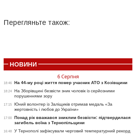
Перегляньте також:
НОВИНИ
6 Серпня
На 44-му році життя помер учасник АТО з Козівщини
18:46
На Зборівщині безвісти зник чоловік із серйозними
18:24
порушеннями зору
Юний волонтер із Заліщиків отримав медаль «За
17:15
жертовність і любов до України»
Понад рік вважався зниклим безвісти: підтвердилася
17:00
загибель воїна з Тернопільщини
У Тернополі зафіксували черговий температурний рекорд
16:48