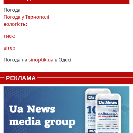
Погода
Погода у
Тернополі
вологість:
тиск:
вітер:
Погода на
sinoptik.ua
в Одесі
РЕКЛАМА