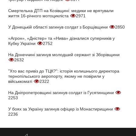
Смертельна ДТП на Козівщині: медики не врятували
життя 16-річного мотоцикліста
2971
У Донецькій області загинув солдат з Борщівщини
2850
«Агрон», «Дністер» та «Нива» дізналися суперників у
Кубку України
2752
На Донеччині загинув молодший сержант зі Зборівщини
2632
"Хто вас привіз до ТЦК?": історія колишнього директора
тернопільського аеропорту, якому не повірили у
військкоматі
2322
На Дніпропетровщині загинув солдат із Гусятинщини
2253
У боях за Україну загинув офіцер із Монастирищини
2236