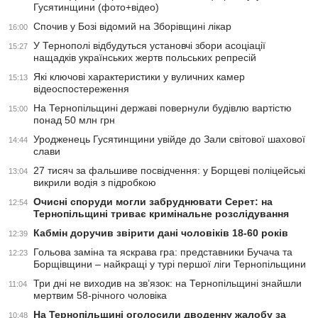
Гусятинщини (фото+відео)
Спочив у Бозі відомий на Зборівщині лікар
16:00
У Тернополі відбудуться установчі збори асоціації
15:27
нащадків українських жертв польських репресій
Які ключові характеристики у вуличних камер
15:13
відеоспостереження
На Тернопільщині державі повернули будівлю вартістю
15:00
понад 50 млн грн
Уродженець Гусятинщини увійде до Зали світової шахової
14:44
слави
27 тисяч за фальшиве посвідчення: у Борщеві поліцейські
13:04
викрили водія з підробкою
Очисні споруди могли забруднювати Серет: на
12:54
Тернопільщині триває кримінальне розслідування
Кабмін доручив звірити дані чоловіків 18-60 років
12:39
Гольова заміна та яскрава гра: представники Бучача та
12:23
Борщівщини – найкращі у турі першої ліги Тернопільщини
Три дні не виходив на зв’язок: на Тернопільщині знайшли
11:04
мертвим 58-річного чоловіка
На Тернопільщині оголосили дводенну жалобу за
10:48