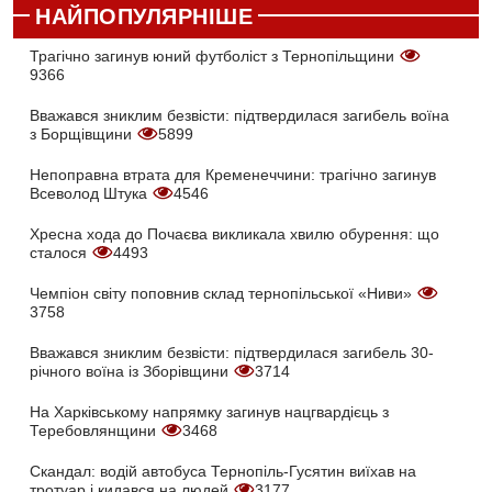
НАЙПОПУЛЯРНІШЕ
Трагічно загинув юний футболіст з Тернопільщини
9366
Вважався зниклим безвісти: підтвердилася загибель воїна
з Борщівщини
5899
Непоправна втрата для Кременеччини: трагічно загинув
Всеволод Штука
4546
Хресна хода до Почаєва викликала хвилю обурення: що
сталося
4493
Чемпіон світу поповнив склад тернопільської «Ниви»
3758
Вважався зниклим безвісти: підтвердилася загибель 30-
річного воїна із Зборівщини
3714
На Харківському напрямку загинув нацгвардієць з
Теребовлянщини
3468
Скандал: водій автобуса Тернопіль-Гусятин виїхав на
тротуар і кидався на людей
3177