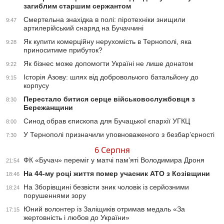
загиблим старшим сержантом
Смертельна знахідка в полі: піротехніки знищили
9:47
артилерійський снаряд на Бучаччині
Як купити комерційну нерухомість в Тернополі, яка
9:28
приноситиме прибуток?
Як бізнес може допомогти Україні не лише донатом
9:22
Історія Азову: шлях від добровольчого батальйону до
9:15
корпусу
Перестало битися серце військовослужбовця з
8:30
Бережанщини
Синод обрав єпископа для Бучацької єпархії УГКЦ
8:00
У Тернополі призначили уповноваженого з безбар’єрності
7:30
6 Серпня
ФК «Бучач» переміг у матчі пам’яті Володимира Дроня
21:54
На 44-му році життя помер учасник АТО з Козівщини
18:46
На Зборівщині безвісти зник чоловік із серйозними
18:24
порушеннями зору
Юний волонтер із Заліщиків отримав медаль «За
17:15
жертовність і любов до України»