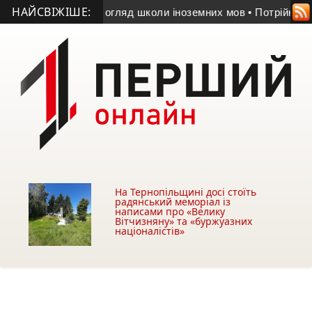
НАЙСВІЖІШЕ:
дгуки студентів та огляд школи іноземних мов
• Потрійна ДТП 
На Тернопільщині досі стоїть
радянський меморіал із
написами про «Велику
Вітчизняну» та «буржуазних
націоналістів»