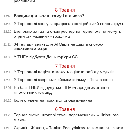
рослинами
8 Травня
Вакцинація: коли, кому і від чого?
13:40
У Тернополі знову запрацював поліцейський велопатруль
13:00
Економію за газ та електроенергію тернополяни можуть
12:10
отримати «живими» грошима
84 гектари землі для АТОвців не дають спокою
11:11
чиновникам мерії
У ТНЕУ відбувся День кар’єри ЄС
10:05
7 Травня
У Тернополі пацієнти можуть оцінити роботу медиків
13:09
У Тернополі звершили зйомки фільму «Поза зоною»
12:05
На базі ТНЕУ відбудуться ІІІ Міжнародні змагання
12:01
кінологічних команд
Коли студент на практиці: оподаткування
10:20
6 Травня
Тернопільські школярі стали переможцями «Шкіряного
19:23
м’яча»
Скрипін, Жадан, «Поліна Республіка» та компанія – з ким
13:11