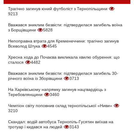
Трагічно загинув юний футболіст з Тернопільщини
9213
Вважався зниклим безвісти: підтвердилася загибель воїна
з Борщівщини
5828
Непоправна втрата для Кременеччини: трагічно загинув
Всеволод Штука
4545
Хресна хода до Почаєва викликала хвилю обурення: що
сталося
4482
Вважався зниклим безвісти: підтвердилася загибель 30-
річного воїна із Зборівщини
3713
На Харківському напрямку загинув нацгвардієць з
Теребовлянщини
3460
Чемпіон світу поповнив склад тернопільської «Ниви»
3210
Скандал: водій автобуса Тернопіль-Гусятин виїхав на
тротуар і кидався на людей
3143