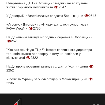
Смертельна ДТП на Козівщині: медики не врятували
життя 16-річного мотоцикліста
2947
У Донецькій області загинув солдат з Борщівщини
2845
«Агрон», «Дністер» та «Нива» дізналися суперників у
Кубку України
2750
На Донеччині загинув молодший сержант зі Зборівщини
2626
"Хто вас привіз до ТЦК?": історія колишнього директора
тернопільського аеропорту, якому не повірили у
військкоматі
2322
На Дніпропетровщині загинув солдат із Гусятинщини
2252
У боях за Україну загинув офіцер із Монастирищини
2236