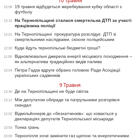
10 Травня
19 травня відбудеться жеребкування кубку області з
15:08
футболу
На Тернопільщині сталася смертельна ДТП за участі
13:15
працівника поліції
На Тернопільщині прокуратура розслідує ДТП зі
13:01
смертельними наслідками, скоєне поліцейським
Куди йдуть тернопільські бюджетні гроші?
12:00
Відновлювальні джерела енергії місцевого походження –
11:08
як альтернатива традиційних видів палива
Петра Гадза вдруге обрано головою Ради Асоціації
10:04
українських садівників
9 Травня
Де на Тернопільщині не буде світла
13:40
Між депутатом облради та патрульними розгорівся
13:12
скандал
Відмільйонерів до «безхатченків»: що ховається у
12:02
деклараціях депутатів Тернопільської міськради
Тонка грань
10:58
Тернопілля хоче замінити газ щепою та енергетичними
10:00