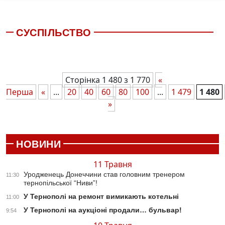
СУСПІЛЬСТВО
Сторінка 1 480 з 1 770
«
Перша
«
...
20
40
60
80
100
...
1 479
1 480
»
НОВИНИ
11 Травня
Уродженець Донеччини став головним тренером
11:30
тернопільської “Ниви”!
У Тернополі на ремонт вимикають котельні
11:00
У Тернополі на аукціоні продали… бульвар!
9:54