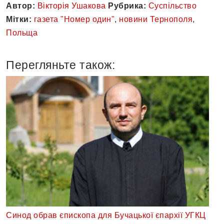
Автор:
Вікторія Ушакова
Рубрика:
Суспільство
Мітки:
газета "Номер один"
,
новини Тернополя
,
Польща
Перегляньте також:
Синод обрав єпископа для Бучацької єпархії УГКЦ