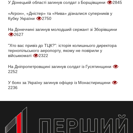
У Донецькій області загинув солдат з Борщівщини
2845
«Агрон», «Дністер» та «Нива» дізналися суперників у
Кубку України
2750
На Донеччині загинув молодший сержант зі Зборівщини
2627
"Хто вас привіз до ТЦК?": історія колишнього директора
тернопільського аеропорту, якому не повірили у
військкоматі
2322
На Дніпропетровщині загинув солдат із Гусятинщини
2252
У боях за Україну загинув офіцер із Монастирищини
2236