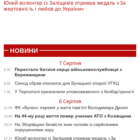
Юний волонтер із Заліщиків отримав медаль «За
жертовність і любов до України»
НОВИНИ
7 Серпня
Перестало битися серце військовослужбовця з
8:30
Бережанщини
Синод обрав єпископа для Бучацької єпархії УГКЦ
8:00
У Тернополі призначили уповноваженого з безбар’єрності
7:30
6 Серпня
ФК «Бучач» переміг у матчі пам’яті Володимира Дроня
21:54
На 44-му році життя помер учасник АТО з Козівщини
18:46
На Зборівщині безвісти зник чоловік із серйозними
18:24
порушеннями зору
Юний волонтер із Заліщиків отримав медаль «За
17:15