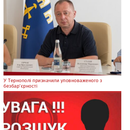
У Тернополі призначили уповноваженого з
безбар’єрності