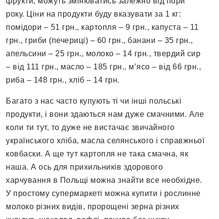
фрукти, можуть змінюватись залежно від пори
року. Ціни на продукти буду вказувати за 1 кг:
помідори – 51 грн., картопля – 9 грн., капуста – 11
грн., гриби (печериці) – 60 грн., банани – 35 грн.,
апельсини – 25 грн., молоко – 14 грн., твердий сир
– від 111 грн., масло – 185 грн., м’ясо – від 66 грн.,
риба – 148 грн., хліб – 14 грн.
Багато з нас часто купують ті чи інші польські
продукти, і вони здаються нам дуже смачними. Але
коли ти тут, то дуже не вистачає звичайного
українського хліба, масла селянського і справжньої
ковбаски. А ще тут картопля не така смачна, як
наша. А ось для прихильників здорового
харчування в Польщі можна знайти все необхідне.
У простому супермаркеті можна купити і рослинне
молоко різних видів, пророщені зерна різних