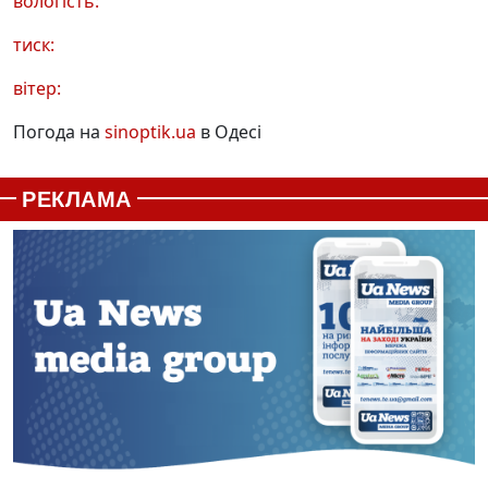
вологість:
тиск:
вітер:
Погода на
sinoptik.ua
в Одесі
РЕКЛАМА