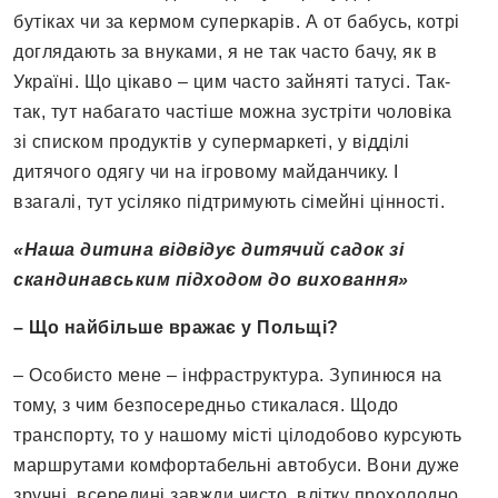
бутіках чи за кермом суперкарів. А от бабусь, котрі
доглядають за внуками, я не так часто бачу, як в
Україні. Що цікаво – цим часто зайняті татусі. Так-
так, тут набагато частіше можна зустріти чоловіка
зі списком продуктів у супермаркеті, у відділі
дитячого одягу чи на ігровому майданчику. І
взагалі, тут усіляко підтримують сімейні цінності.
«Наша дитина відвідує дитячий садок зі
скандинавським підходом до виховання»
– Що найбільше вражає у Польщі?
– Особисто мене – інфраструктура. Зупинюся на
тому, з чим безпосередньо стикалася. Щодо
транспорту, то у нашому місті цілодобово курсують
маршрутами комфортабельні автобуси. Вони дуже
зручні, всередині завжди чисто, влітку прохолодно,