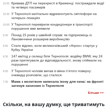
Кривава ДТП на перехресті в Кременці: постраждали водії
10:55
та четверо пасажирів
У Тернополі капітально відремонтують світлофори на
10:30
чотирьох локаціях
У Тернополі перевірили кондиціонери в транспорті:
10:00
порушення вже виявили
Понад 15 років у швейній справі: як підприємець із
9:30
Лановеччини розширив виробництво
Стало відомо, коли великогаївський «Агрон» стартує у
9:00
Кубку України
147 км/год у селищі біля Тернополя: водійку BMW, яку 24
8:30
рази притягували до відповідальності, знову спіймали на
порушенні
У Тернополі чоловік випав із вікна п’ятого поверху:
8:00
очевидці розповіли, що сталося
Мама з молитвою написала ікону для сина: на фронті
7:30
загинув захисник із Тернополя
Більше >>
Скільки, на вашу думку, ще триватимуть