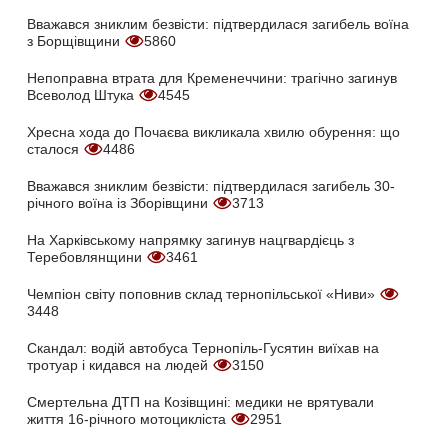
Вважався зниклим безвісти: підтвердилася загибель воїна
з Борщівщини
5860
Непоправна втрата для Кременеччини: трагічно загинув
Всеволод Штука
4545
Хресна хода до Почаєва викликала хвилю обурення: що
сталося
4486
Вважався зниклим безвісти: підтвердилася загибель 30-
річного воїна із Зборівщини
3713
На Харківському напрямку загинув нацгвардієць з
Теребовлянщини
3461
Чемпіон світу поповнив склад тернопільської «Ниви»
3448
Скандал: водій автобуса Тернопіль-Гусятин виїхав на
тротуар і кидався на людей
3150
Смертельна ДТП на Козівщині: медики не врятували
життя 16-річного мотоцикліста
2951