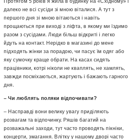
Протягом 5 років я жила в будинку на «Східному» і
далеко не всі сусіди зі мною віталися. А тут з
першого дня зі мною вітаються і навіть
прощаються при виході з ліфта, в якому ми їздимо
разом з сусідами. Люди більш відкриті і легко
йдуть на контакт. Нерідко в магазині до мене
підходять жінки за порадою, чи пасує їм одяг або
яку сумочку краще обрати. На касах сидять
працівники, котрі ніколи не кваплять, не хамлять,
завжди посміхаються, жартують і бажають гарного
дня.
– Чи люблять поляки відпочивати?
– Насправді вони велику увагу приділяють
розвагам та відпочинку. Ряшів багатий на
розважальні заходи, тут часто проводять пікніки,
концерти, змагання. Влітку у нашому дворі часто