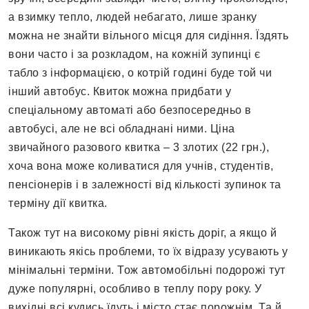
а взимку тепло, людей небагато, лише зранку
можна не знайти вільного місця для сидіння. Їздять
вони часто і за розкладом, на кожній зупинці є
табло з інформацією, о котрій годині буде той чи
інший автобус. Квиток можна придбати у
спеціальному автоматі або безпосередньо в
автобусі, але не всі обладнані ними. Ціна
звичайного разового квитка – 3 злотих (22 грн.),
хоча вона може коливатися для учнів, студентів,
пенсіонерів і в залежності від кількості зупинок та
терміну дії квитка.
Також тут на високому рівні якість доріг, а якщо й
виникають якісь проблеми, то їх відразу усувають у
мінімальні терміни. Тож автомобільні подорожі тут
дуже популярні, особливо в теплу пору року. У
вихідні всі кудись їдуть і місто стає порожнім. Та й