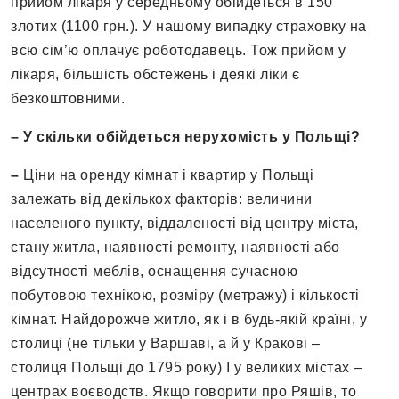
прийом лікаря у середньому обійдеться в 150
злотих (1100 грн.). У нашому випадку страховку на
всю сім’ю оплачує роботодавець. Тож прийом у
лікаря, більшість обстежень і деякі ліки є
безкоштовними.
– У скільки обійдеться нерухомість у Польщі?
–
Ціни на оренду кімнат і квартир у Польщі
залежать від декількох факторів: величини
населеного пункту, віддаленості від центру міста,
стану житла, наявності ремонту, наявності або
відсутності меблів, оснащення сучасною
побутовою технікою, розміру (метражу) і кількості
кімнат. Найдорожче житло, як і в будь-якій країні, у
столиці (не тільки у Варшаві, а й у Кракові –
столиця Польщі до 1795 року) І у великих містах –
центрах воєводств. Якщо говорити про Ряшів, то