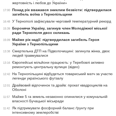
жертовність і любов до України»
Понад рік вважався зниклим безвісти: підтвердилася
17:00
загибель воїна з Тернопільщини
У Тернополі зафіксували черговий температурний рекорд
16:48
Боронячи Україну, загинув член Молодіжної міської
15:39
ради Тернополя двох скликань
Майже рік надії: підтвердилася загибель Героя
15:09
України з Тернопільщини
Смертельна ДТП на Підволочищині: загинула жінка, двоє
13:38
людей травмувалися
Європейські мільйони працюють: у Теребовлі активно
13:16
ремонтують центральну вулицю (відео)
На Тернопільщині відбудеться товариський матч за участю
12:42
легенди українського футзалу
Драйвовий відпочинок та драйв: прокат квадроциклів на
12:01
Оболоні
Майже 5 га земель незаконно опинилися у комунальній
11:57
власності Бучацької міськради
Як підтримувати фосфорний баланс ґрунту при
11:42
інтенсивному землеробстві