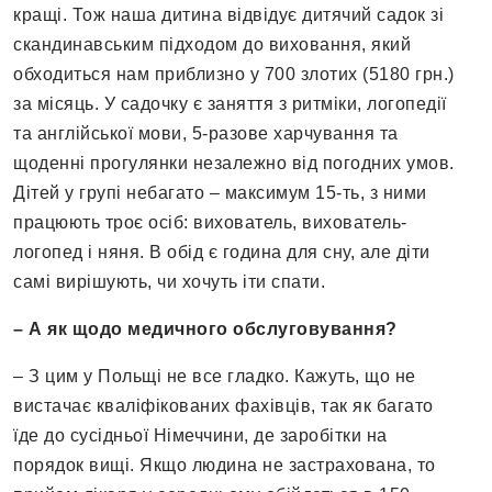
кращі. Тож наша дитина відвідує дитячий садок зі
скандинавським підходом до виховання, який
обходиться нам приблизно у 700 злотих (5180 грн.)
за місяць. У садочку є заняття з ритміки, логопедії
та англійської мови, 5-разове харчування та
щоденні прогулянки незалежно від погодних умов.
Дітей у групі небагато – максимум 15-ть, з ними
працюють троє осіб: вихователь, вихователь-
логопед і няня. В обід є година для сну, але діти
самі вирішують, чи хочуть іти спати.
– А як щодо медичного обслуговування?
– З цим у Польщі не все гладко. Кажуть, що не
вистачає кваліфікованих фахівців, так як багато
їде до сусідньої Німеччини, де заробітки на
порядок вищі. Якщо людина не застрахована, то