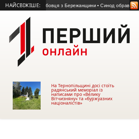
НАЙСВІЖІШЕ:
ійськовослужбовця з Бережанщини
• Синод обрав єпископа д
На Тернопільщині досі стоїть
радянський меморіал із
написами про «Велику
Вітчизняну» та «буржуазних
націоналістів»