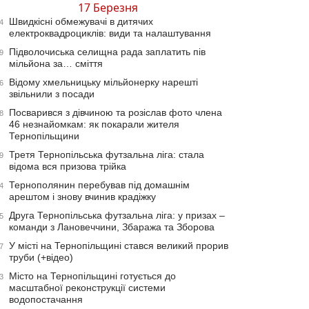
17 Березня
Швидкісні обмежувачі в дитячих
4
електроквадроциклів: види та налаштування
Підволочиська селищна рада заплатить пів
9
мільйона за… сміття
Відому хмельницьку мільйонерку нарешті
6
звільнили з посади
Посварився з дівчиною та розіслав фото члена
8
46 незнайомкам: як покарали жителя
Тернопільщини
Третя Тернопільська футзальна ліга: стала
9
відома вся призова трійка
Тернополянин перебував під домашнім
4
арештом і знову вчинив крадіжку
Друга Тернопільська футзальна ліга: у призах –
5
команди з Лановеччини, Збаража та Зборова
У місті на Тернопільщині стався великий прорив
7
труби (+відео)
Місто на Тернопільщині готується до
3
масштабної реконструкції системи
водопостачання