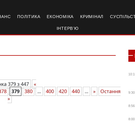
НАНС
ПОЛІТИКА
ЕКОНОМІКА
КРИМІНАЛ
СУСПІЛЬС
ІНТЕРВ’Ю
10:1
нка 379 з 447
«
378
379
380
...
400
420
440
...
»
Остання
9:30
»
8:56
8:00