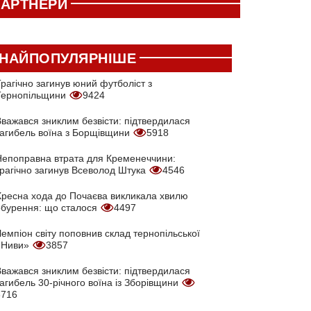
АРТНЕРИ
НАЙПОПУЛЯРНІШЕ
рагічно загинув юний футболіст з
Тернопільщини
9424
Вважався зниклим безвісти: підтвердилася
загибель воїна з Борщівщини
5918
Непоправна втрата для Кременеччини:
трагічно загинув Всеволод Штука
4546
Хресна хода до Почаєва викликала хвилю
обурення: що сталося
4497
емпіон світу поповнив склад тернопільської
«Ниви»
3857
Вважався зниклим безвісти: підтвердилася
агибель 30-річного воїна із Зборівщини
3716