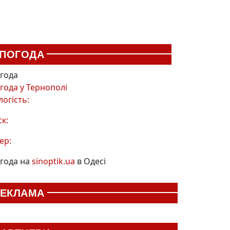
ПОГОДА
года
года у
Тернополі
логість:
ск:
ер:
года на
sinoptik.ua
в Одесі
РЕКЛАМА