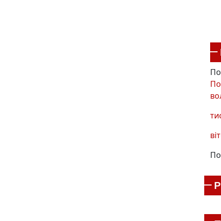
По
По
во
ти
віт
По