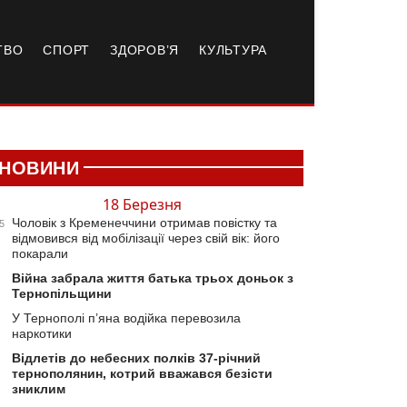
ТВО
СПОРТ
ЗДОРОВ’Я
КУЛЬТУРА
НОВИНИ
18 Березня
Чоловік з Кременеччини отримав повістку та
5
відмовився від мобілізації через свій вік: його
покарали
Війна забрала життя батька трьох доньок з
Тернопільщини
У Тернополі п’яна водійка перевозила
наркотики
Відлетів до небесних полків 37-річний
тернополянин, котрий вважався безісти
зниклим