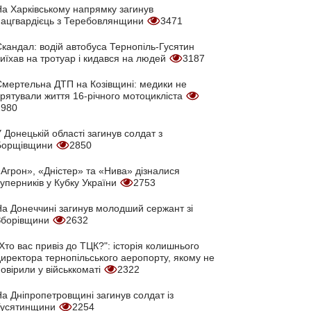
На Харківському напрямку загинув
нацгвардієць з Теребовлянщини
3471
кандал: водій автобуса Тернопіль-Гусятин
иїхав на тротуар і кидався на людей
3187
Смертельна ДТП на Козівщині: медики не
врятували життя 16-річного мотоцикліста
2980
 Донецькій області загинув солдат з
Борщівщини
2850
Агрон», «Дністер» та «Нива» дізналися
уперників у Кубку України
2753
На Донеччині загинув молодший сержант зі
Зборівщини
2632
Хто вас привіз до ТЦК?": історія колишнього
директора тернопільського аеропорту, якому не
овірили у військкоматі
2322
а Дніпропетровщині загинув солдат із
Гусятинщини
2254