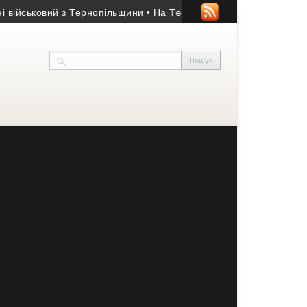
йськовий з Тернопільщини
• На Теребовлянщині суд стягнув на к