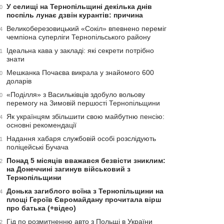
У селищі на Тернопільщині декілька днів
0
поспіль лунає дзвін курантів: причина
Великоберезовицький «Сокіл» впевнено переміг
4
чемпіона суперліги Тернопільського району
Ідеальна кава у закладі: які секрети потрібно
1
знати
Мешканка Почаєва викрала у знайомого 600
0
доларів
«Поділля» з Васильківців здобуло вольову
0
перемогу на Зимовій першості Тернопільщини
Як українцям збільшити свою майбутню пенсію:
4
основні рекомендації
Надання хабаря службовій особі розслідують
1
поліцейські Бучача
Понад 5 місяців вважався безвісти зниклим:
2
на Донеччині загинув військовий з
Тернопільщини
Донька загиблого воїна з Тернопільщини на
4
площі Героїв Євромайдану прочитала вірш
про батька (+відео)
Гід по розмитненню авто з Польщі в України
2