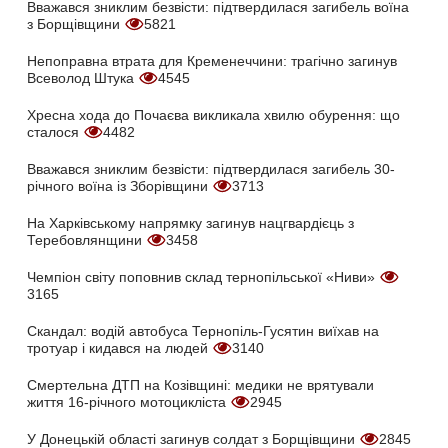
Вважався зниклим безвісти: підтвердилася загибель воїна
з Борщівщини
5821
Непоправна втрата для Кременеччини: трагічно загинув
Всеволод Штука
4545
Хресна хода до Почаєва викликала хвилю обурення: що
сталося
4482
Вважався зниклим безвісти: підтвердилася загибель 30-
річного воїна із Зборівщини
3713
На Харківському напрямку загинув нацгвардієць з
Теребовлянщини
3458
Чемпіон світу поповнив склад тернопільської «Ниви»
3165
Скандал: водій автобуса Тернопіль-Гусятин виїхав на
тротуар і кидався на людей
3140
Смертельна ДТП на Козівщині: медики не врятували
життя 16-річного мотоцикліста
2945
У Донецькій області загинув солдат з Борщівщини
2845