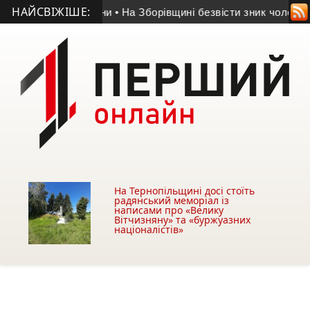
НАЙСВІЖІШЕ:
АТО з Козівщини
• На Зборівщині безвісти зник чоловік із с
На Тернопільщині досі стоїть
радянський меморіал із
написами про «Велику
Вітчизняну» та «буржуазних
націоналістів»