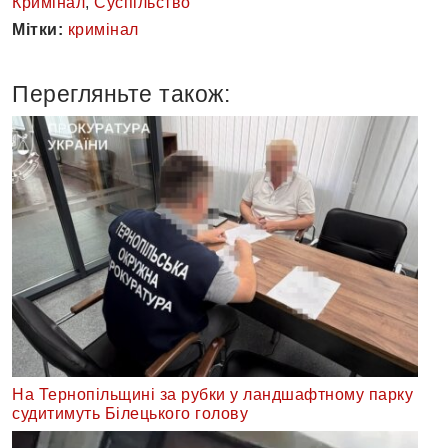
Кримінал
,
Суспільство
Мітки:
кримінал
Перегляньте також:
На Тернопільщині за рубки у ландшафтному парку
судитимуть Білецького голову