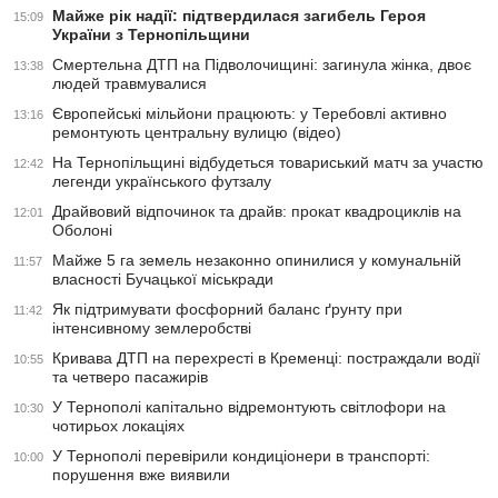
Майже рік надії: підтвердилася загибель Героя
15:09
України з Тернопільщини
Смертельна ДТП на Підволочищині: загинула жінка, двоє
13:38
людей травмувалися
Європейські мільйони працюють: у Теребовлі активно
13:16
ремонтують центральну вулицю (відео)
На Тернопільщині відбудеться товариський матч за участю
12:42
легенди українського футзалу
Драйвовий відпочинок та драйв: прокат квадроциклів на
12:01
Оболоні
Майже 5 га земель незаконно опинилися у комунальній
11:57
власності Бучацької міськради
Як підтримувати фосфорний баланс ґрунту при
11:42
інтенсивному землеробстві
Кривава ДТП на перехресті в Кременці: постраждали водії
10:55
та четверо пасажирів
У Тернополі капітально відремонтують світлофори на
10:30
чотирьох локаціях
У Тернополі перевірили кондиціонери в транспорті:
10:00
порушення вже виявили