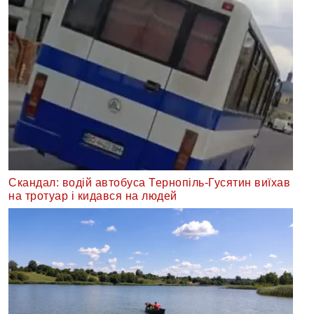
Скандал: водій автобуса Тернопіль-Гусятин виїхав
на тротуар і кидався на людей