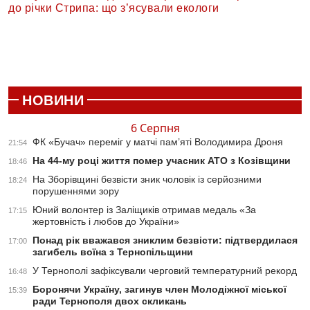
до річки Стрипа: що з’ясували екологи
НОВИНИ
6 Серпня
ФК «Бучач» переміг у матчі пам’яті Володимира Дроня
21:54
На 44-му році життя помер учасник АТО з Козівщини
18:46
На Зборівщині безвісти зник чоловік із серйозними
18:24
порушеннями зору
Юний волонтер із Заліщиків отримав медаль «За
17:15
жертовність і любов до України»
Понад рік вважався зниклим безвісти: підтвердилася
17:00
загибель воїна з Тернопільщини
У Тернополі зафіксували черговий температурний рекорд
16:48
Боронячи Україну, загинув член Молодіжної міської
15:39
ради Тернополя двох скликань