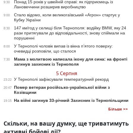
Понад 15 років у швейній справі: як підприємець із
9:30
Лановеччини розширив виробництво
Стало відомо, коли великогаївський «Агрон» стартує у
9:00
Кубку України
147 км/год у селищі біля Тернополя: водійку BMW, яку 24
8:30
рази притягували до відповідальності, знову спіймали на
порушенні
У Тернополі чоловік випав із вікна п’ятого поверху:
8:00
очевидці розповіли, що сталося
Мама з молитвою написала ікону для сина: на фронті
7:30
загинув захисник із Тернополя
5 Серпня
У Тернополі зафіксували температурний рекорд
23:22
Помер ветеран російсько-української війни з
20:47
Козівщини
На війні загинув 33-річний Захисник із Тернопільщини
19:15
Більше >>
Скільки, на вашу думку, ще триватимуть
активні бойові дії?