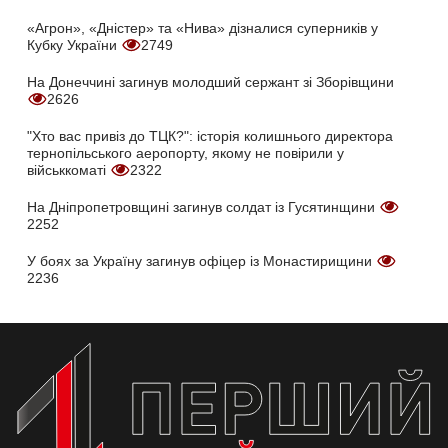
«Агрон», «Дністер» та «Нива» дізналися суперників у
Кубку України
2749
На Донеччині загинув молодший сержант зі Зборівщини
2626
"Хто вас привіз до ТЦК?": історія колишнього директора
тернопільського аеропорту, якому не повірили у
військкоматі
2322
На Дніпропетровщині загинув солдат із Гусятинщини
2252
У боях за Україну загинув офіцер із Монастирищини
2236