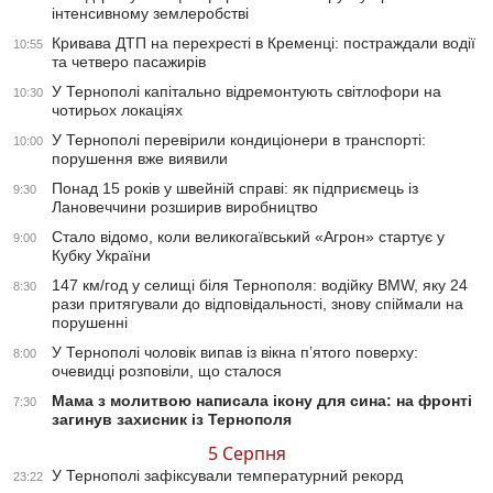
інтенсивному землеробстві
Кривава ДТП на перехресті в Кременці: постраждали водії
10:55
та четверо пасажирів
У Тернополі капітально відремонтують світлофори на
10:30
чотирьох локаціях
У Тернополі перевірили кондиціонери в транспорті:
10:00
порушення вже виявили
Понад 15 років у швейній справі: як підприємець із
9:30
Лановеччини розширив виробництво
Стало відомо, коли великогаївський «Агрон» стартує у
9:00
Кубку України
147 км/год у селищі біля Тернополя: водійку BMW, яку 24
8:30
рази притягували до відповідальності, знову спіймали на
порушенні
У Тернополі чоловік випав із вікна п’ятого поверху:
8:00
очевидці розповіли, що сталося
Мама з молитвою написала ікону для сина: на фронті
7:30
загинув захисник із Тернополя
5 Серпня
У Тернополі зафіксували температурний рекорд
23:22