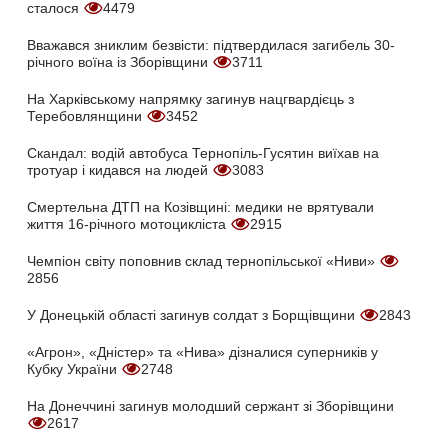
сталося
4479
Вважався зниклим безвісти: підтвердилася загибель 30-
річного воїна із Зборівщини
3711
На Харківському напрямку загинув нацгвардієць з
Теребовлянщини
3452
Скандал: водій автобуса Тернопіль-Гусятин виїхав на
тротуар і кидався на людей
3083
Смертельна ДТП на Козівщині: медики не врятували
життя 16-річного мотоцикліста
2915
Чемпіон світу поповнив склад тернопільської «Ниви»
2856
У Донецькій області загинув солдат з Борщівщини
2843
«Агрон», «Дністер» та «Нива» дізналися суперників у
Кубку України
2748
На Донеччині загинув молодший сержант зі Зборівщини
2617