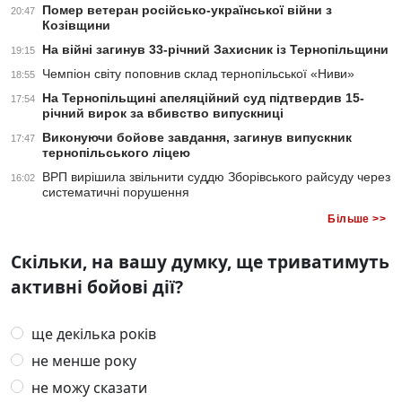
Помер ветеран російсько-української війни з
20:47
Козівщини
На війні загинув 33-річний Захисник із Тернопільщини
19:15
Чемпіон світу поповнив склад тернопільської «Ниви»
18:55
На Тернопільщині апеляційний суд підтвердив 15-
17:54
річний вирок за вбивство випускниці
Виконуючи бойове завдання, загинув випускник
17:47
тернопільського ліцею
ВРП вирішила звільнити суддю Зборівського райсуду через
16:02
систематичні порушення
Більше >>
Скільки, на вашу думку, ще триватимуть
активні бойові дії?
ще декілька років
не менше року
не можу сказати