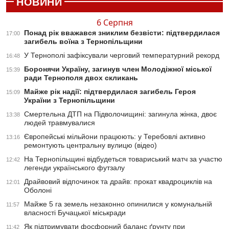
НОВИНИ
6 Серпня
Понад рік вважався зниклим безвісти: підтвердилася
17:00
загибель воїна з Тернопільщини
У Тернополі зафіксували черговий температурний рекорд
16:48
Боронячи Україну, загинув член Молодіжної міської
15:39
ради Тернополя двох скликань
Майже рік надії: підтвердилася загибель Героя
15:09
України з Тернопільщини
Смертельна ДТП на Підволочищині: загинула жінка, двоє
13:38
людей травмувалися
Європейські мільйони працюють: у Теребовлі активно
13:16
ремонтують центральну вулицю (відео)
На Тернопільщині відбудеться товариський матч за участю
12:42
легенди українського футзалу
Драйвовий відпочинок та драйв: прокат квадроциклів на
12:01
Оболоні
Майже 5 га земель незаконно опинилися у комунальній
11:57
власності Бучацької міськради
Як підтримувати фосфорний баланс ґрунту при
11:42