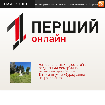
НАЙСВІЖІШЕ:
 безвісти: підтвердилася загибель воїна з Тернопільщини
• 
На Тернопільщині досі стоїть
радянський меморіал із
написами про «Велику
Вітчизняну» та «буржуазних
націоналістів»