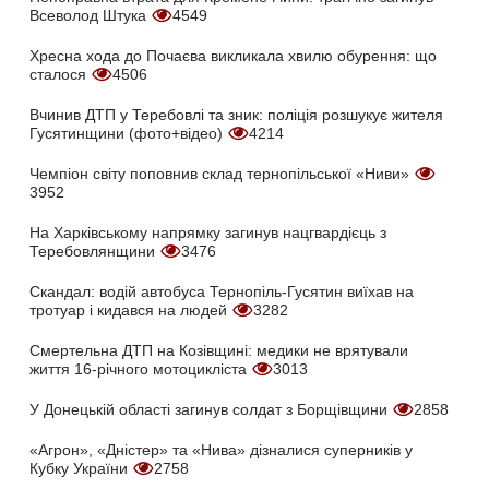
Всеволод Штука
4549
Хресна хода до Почаєва викликала хвилю обурення: що
сталося
4506
Вчинив ДТП у Теребовлі та зник: поліція розшукує жителя
Гусятинщини (фото+відео)
4214
Чемпіон світу поповнив склад тернопільської «Ниви»
3952
На Харківському напрямку загинув нацгвардієць з
Теребовлянщини
3476
Скандал: водій автобуса Тернопіль-Гусятин виїхав на
тротуар і кидався на людей
3282
Смертельна ДТП на Козівщині: медики не врятували
життя 16-річного мотоцикліста
3013
У Донецькій області загинув солдат з Борщівщини
2858
«Агрон», «Дністер» та «Нива» дізналися суперників у
Кубку України
2758