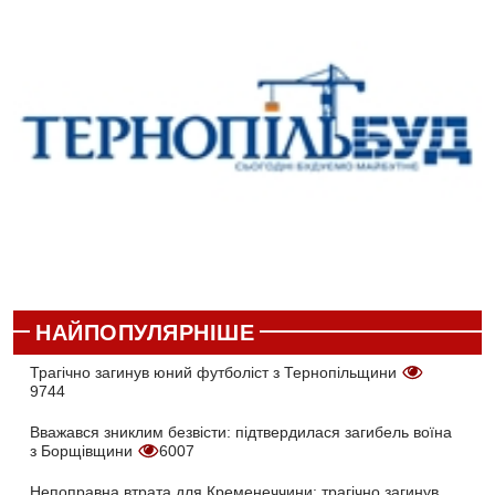
НАЙПОПУЛЯРНІШЕ
Трагічно загинув юний футболіст з Тернопільщини
9744
Вважався зниклим безвісти: підтвердилася загибель воїна
з Борщівщини
6007
Непоправна втрата для Кременеччини: трагічно загинув