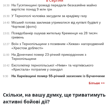
8 Серпня
На Гусятинщині громаді передали безхазяйне майно
16:30
вартістю понад 9 млн грн
У Тернополі чоловіка засудили за крадіжку газу
15:30
Міський голова закликав утриматися від купівлі будівлі у
14:40
Чорткові (фото)
Псевдобанкір ошукав жительку Кременця на 28 тисяч
13:01
гривень
Воїн з Тернопільщини з позивним «Хижак» нагороджений
12:27
«Хрестом доблесті»
На Донеччині помер 23-річний прикордонник з
11:00
Тернопільщини
Ексголкіпер тернопільської «Ниви» та чортківського
10:42
«Кристала» потрапив у скандал
На Харківщині помер 55-річний захисник із Бучаччини
9:30
Більше >>
Скільки, на вашу думку, ще триватимуть
активні бойові дії?