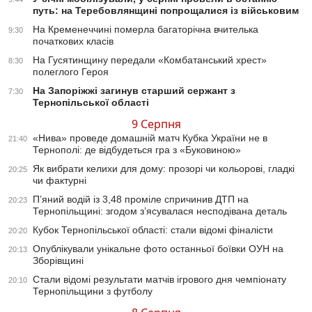
путь: на Теребовлянщині попрощалися із військовим
На Кременеччині померла багаторічна вчителька
9:30
початкових класів
На Гусятинщину передали «Комбатанський хрест»
8:30
полеглого Героя
На Запоріжжі загинув старший сержант з
7:30
Тернопільської області
9 Серпня
«Нива» проведе домашній матч Кубка України не в
21:40
Тернополі: де відбудеться гра з «Буковиною»
Як вибрати келихи для дому: прозорі чи кольорові, гладкі
20:25
чи фактурні
П’яний водій із 3,48 проміле спричинив ДТП на
20:23
Тернопільщині: згодом з’ясувалася несподівана деталь
Кубок Тернопільської області: стали відомі фіналісти
20:20
Опублікували унікальне фото останньої боївки ОУН на
20:13
Зборівщині
Стали відомі результати матчів ігрового дня чемпіонату
20:10
Тернопільщини з футболу