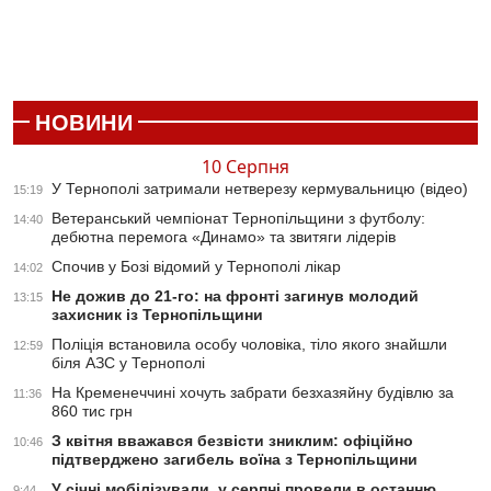
НОВИНИ
10 Серпня
У Тернополі затримали нетверезу кермувальницю (відео)
15:19
Ветеранський чемпіонат Тернопільщини з футболу:
14:40
дебютна перемога «Динамо» та звитяги лідерів
Спочив у Бозі відомий у Тернополі лікар
14:02
Не дожив до 21-го: на фронті загинув молодий
13:15
захисник із Тернопільщини
Поліція встановила особу чоловіка, тіло якого знайшли
12:59
біля АЗС у Тернополі
На Кременеччині хочуть забрати безхазяйну будівлю за
11:36
860 тис грн
З квітня вважався безвісти зниклим: офіційно
10:46
підтверджено загибель воїна з Тернопільщини
У січні мобілізували, у серпні провели в останню
9:44