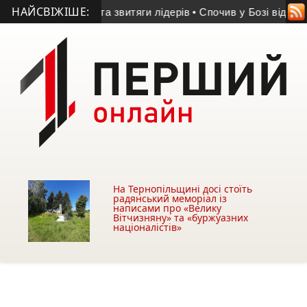
НАЙСВІЖІШЕ:
га «Динамо» та звитяги лідерів
• Спочив у Бозі відомий у Те
На Тернопільщині досі стоїть
радянський меморіал із
написами про «Велику
Вітчизняну» та «буржуазних
націоналістів»