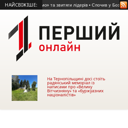
НАЙСВІЖІШЕ:
ремога «Динамо» та звитяги лідерів
• Спочив у Бозі відомий 
На Тернопільщині досі стоїть
радянський меморіал із
написами про «Велику
Вітчизняну» та «буржуазних
націоналістів»