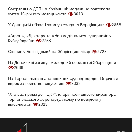
Смертельна ДТП на Козівщині: медики не врятували
життя 16-річного мотоцикліста
3013
У Донецькій області загинув солдат з Борщівщини
2858
«Агрон», «Дністер» та «Нива» дізналися суперників у
Кубку України
2758
Спочив у Бозі відомий на Зборівщині лікар
2728
На Донеччині загинув молодший сержант зі Зборівщини
2638
На Тернопільщині апеляційний суд підтвердив 15-річний
вирок за вбивство випускниці
2332
"Хто вас привіз до ТЦК?": історія колишнього директора
тернопільського аеропорту, якому не повірили у
військкоматі
2323