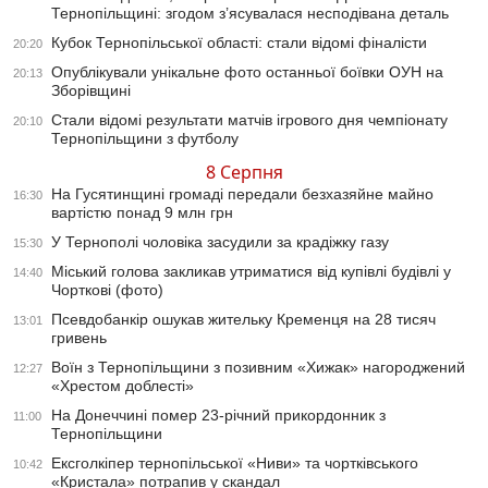
Тернопільщині: згодом з’ясувалася несподівана деталь
Кубок Тернопільської області: стали відомі фіналісти
20:20
Опублікували унікальне фото останньої боївки ОУН на
20:13
Зборівщині
Стали відомі результати матчів ігрового дня чемпіонату
20:10
Тернопільщини з футболу
8 Серпня
На Гусятинщині громаді передали безхазяйне майно
16:30
вартістю понад 9 млн грн
У Тернополі чоловіка засудили за крадіжку газу
15:30
Міський голова закликав утриматися від купівлі будівлі у
14:40
Чорткові (фото)
Псевдобанкір ошукав жительку Кременця на 28 тисяч
13:01
гривень
Воїн з Тернопільщини з позивним «Хижак» нагороджений
12:27
«Хрестом доблесті»
На Донеччині помер 23-річний прикордонник з
11:00
Тернопільщини
Ексголкіпер тернопільської «Ниви» та чортківського
10:42
«Кристала» потрапив у скандал