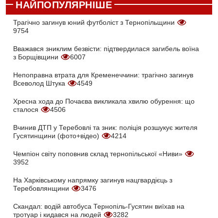
НАЙПОПУЛЯРНІШЕ
Трагічно загинув юний футболіст з Тернопільщини
9754
Вважався зниклим безвісти: підтвердилася загибель воїна
з Борщівщини
6007
Непоправна втрата для Кременеччини: трагічно загинув
Всеволод Штука
4549
Хресна хода до Почаєва викликала хвилю обурення: що
сталося
4506
Вчинив ДТП у Теребовлі та зник: поліція розшукує жителя
Гусятинщини (фото+відео)
4214
Чемпіон світу поповнив склад тернопільської «Ниви»
3952
На Харківському напрямку загинув нацгвардієць з
Теребовлянщини
3476
Скандал: водій автобуса Тернопіль-Гусятин виїхав на
тротуар і кидався на людей
3282