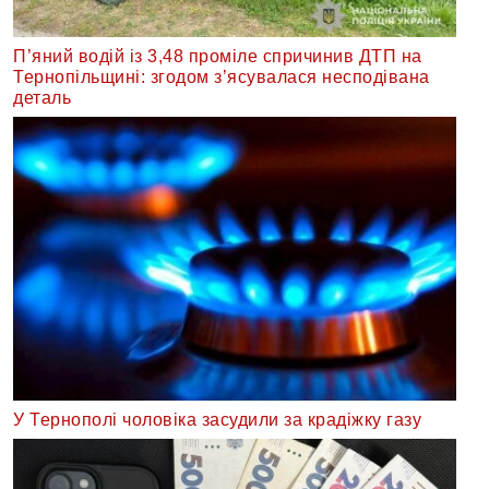
П’яний водій із 3,48 проміле спричинив ДТП на
Тернопільщині: згодом з’ясувалася несподівана
деталь
У Тернополі чоловіка засудили за крадіжку газу