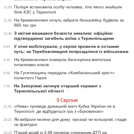
Поліція встановила особу чоловіка, тіло якого знайшли
12:59
біля АЗС у Тернополі
На Кременеччині хочуть забрати безхазяйну будівлю за
11:36
860 тис грн
З квітня вважався безвісти зниклим: офіційно
10:46
підтверджено загибель воїна з Тернопільщини
У січні мобілізували, у серпні провели в останню
9:44
путь: на Теребовлянщині попрощалися із військовим
На Кременеччині померла багаторічна вчителька
9:30
початкових класів
На Гусятинщину передали «Комбатанський хрест»
8:30
полеглого Героя
На Запоріжжі загинув старший сержант з
7:30
Тернопільської області
9 Серпня
«Нива» проведе домашній матч Кубка України не в
21:40
Тернополі: де відбудеться гра з «Буковиною»
Як вибрати келихи для дому: прозорі чи кольорові, гладкі
20:25
чи фактурні
П’яний водій із 3,48 проміле спричинив ДТП на
20:23