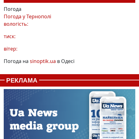
Погода
Погода у
Тернополі
вологість:
тиск:
вітер:
Погода на
sinoptik.ua
в Одесі
РЕКЛАМА