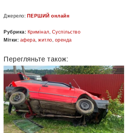
Джерело:
ПЕРШИЙ онлайн
Рубрика:
Кримінал
,
Суспільство
Мітки:
афера
,
житло
,
оренда
Перегляньте також: