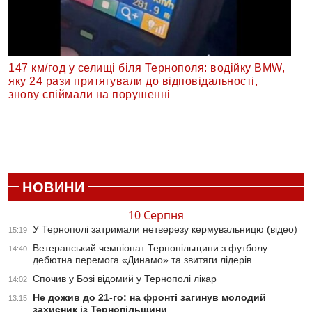
147 км/год у селищі біля Тернополя: водійку BMW,
яку 24 рази притягували до відповідальності,
знову спіймали на порушенні
НОВИНИ
10 Серпня
У Тернополі затримали нетверезу кермувальницю (відео)
15:19
Ветеранський чемпіонат Тернопільщини з футболу:
14:40
дебютна перемога «Динамо» та звитяги лідерів
Спочив у Бозі відомий у Тернополі лікар
14:02
Не дожив до 21-го: на фронті загинув молодий
13:15
захисник із Тернопільщини