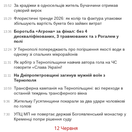
За крадіжки в односельців житель Бучаччини отримав
15:52
суворий вирок
Флористичні тренди 2026: як колір та фактура упаковки
15:29
збільшують вартість букета без зайвих витрат
Боротьба «Агрона» за фінал: без 4
13:36
дискваліфікованих, 3 травмованих та з Рогалем у
полі
У Тернополі попереджають про погіршення якості води в
12:24
одному зі спальних мікрорайонів
Як арбітр з Тернопільщини навчив автора гола на ЧС
11:31
говорити «Слава Україні!
На Дніпропетровщині загинув мужній воїн з
11:11
Тернополя
Трансферна кампанія на Тернопільщині: всі переходи в
10:59
останній тиждень трансферного вікна
Жительку Гусятинщини покарали за два удари чоловікові
9:36
по голові
УПЦ МП не повертає державі Богоявленський монастир у
7:30
Кременці попри рішення суду
12 Червня