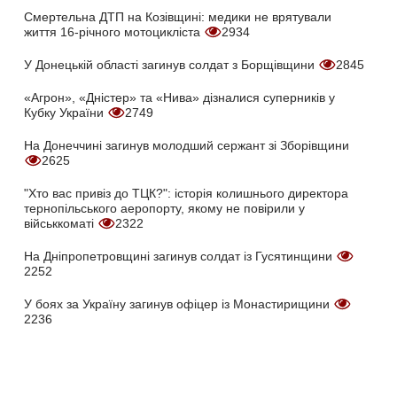
Смертельна ДТП на Козівщині: медики не врятували
життя 16-річного мотоцикліста
2934
У Донецькій області загинув солдат з Борщівщини
2845
«Агрон», «Дністер» та «Нива» дізналися суперників у
Кубку України
2749
На Донеччині загинув молодший сержант зі Зборівщини
2625
"Хто вас привіз до ТЦК?": історія колишнього директора
тернопільського аеропорту, якому не повірили у
військкоматі
2322
На Дніпропетровщині загинув солдат із Гусятинщини
2252
У боях за Україну загинув офіцер із Монастирищини
2236