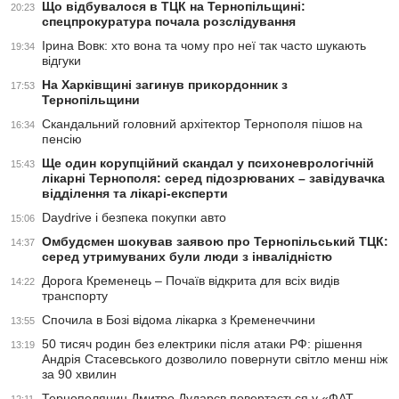
Що відбувалося в ТЦК на Тернопільщині:
20:23
спецпрокуратура почала розслідування
Ірина Вовк: хто вона та чому про неї так часто шукають
19:34
відгуки
На Харківщині загинув прикордонник з
17:53
Тернопільщини
Скандальний головний архітектор Тернополя пішов на
16:34
пенсію
Ще один корупційний скандал у психоневрологічній
15:43
лікарні Тернополя: серед підозрюваних – завідувачка
відділення та лікарі-експерти
Daydrive і безпека покупки авто
15:06
Омбудсмен шокував заявою про Тернопільський ТЦК:
14:37
серед утримуваних були люди з інвалідністю
Дорога Кременець – Почаїв відкрита для всіх видів
14:22
транспорту
Спочила в Бозі відома лікарка з Кременеччини
13:55
50 тисяч родин без електрики після атаки РФ: рішення
13:19
Андрія Стасевського дозволило повернути світло менш ніж
за 90 хвилин
Тернополянин Дмитро Дударєв повертається у «ФАТ-
12:11