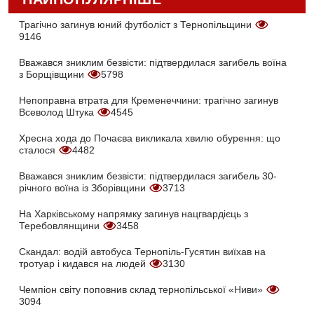
Трагічно загинув юний футболіст з Тернопільщини
9146
Вважався зниклим безвісти: підтвердилася загибель воїна
з Борщівщини
5798
Непоправна втрата для Кременеччини: трагічно загинув
Всеволод Штука
4545
Хресна хода до Почаєва викликала хвилю обурення: що
сталося
4482
Вважався зниклим безвісти: підтвердилася загибель 30-
річного воїна із Зборівщини
3713
На Харківському напрямку загинув нацгвардієць з
Теребовлянщини
3458
Скандал: водій автобуса Тернопіль-Гусятин виїхав на
тротуар і кидався на людей
3130
Чемпіон світу поповнив склад тернопільської «Ниви»
3094