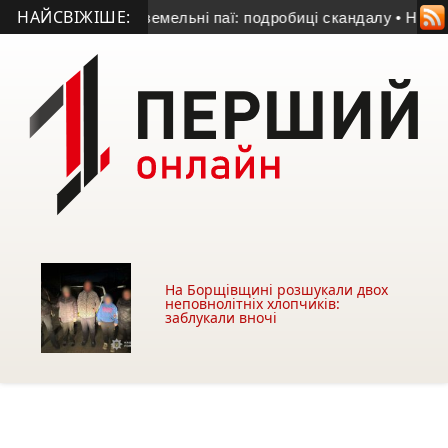
НАЙСВІЖІШЕ:
рми отруїв земельні паї: подробиці скандалу
• На Лановеччин
На Борщівщині розшукали двох
неповнолітніх хлопчиків:
заблукали вночі