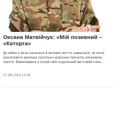
Оксана Матвійчук: «Мій позивний –
«Каторга»
До війни я вела насичене й активне життя, навчалася, встигла
реалізувати декілька суспільно корисних проєктів, вигравала
гранти. Вималювала в голові свій подальший життєвий план,...
17.09.2020 12:45