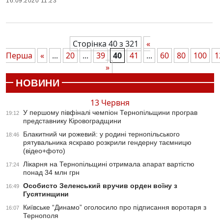
16.09.2020 11:23
Сторінка 40 з 321
«
Перша
«
...
20
...
39
40
41
...
60
80
100
1
»
НОВИНИ
13 Червня
У першому півфіналі чемпіон Тернопільщини програв
19:12
представнику Кіровоградщини
Блакитний чи рожевий: у родині тернопільського
18:46
рятувальника яскраво розкрили гендерну таємницю
(відео+фото)
Лікарня на Тернопільщині отримала апарат вартістю
17:24
понад 34 млн грн
Особисто Зеленський вручив орден воїну з
16:49
Гусятинщини
Київське “Динамо” оголосило про підписання воротаря з
16:07
Тернополя