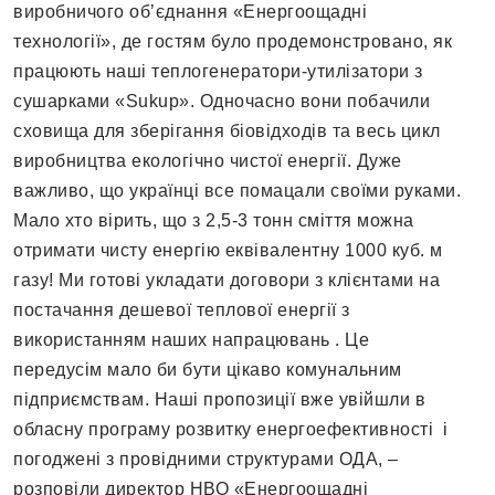
виробничого об’єднання «Енергоощадні
технології», де гостям було продемонстровано, як
працюють наші теплогенератори-утилізатори з
сушарками «Sukup». Одночасно вони побачили
сховища для зберігання біовідходів та весь цикл
виробництва екологічно чистої енергії. Дуже
важливо, що українці все помацали своїми руками.
Мало хто вірить, що з 2,5-3 тонн сміття можна
отримати чисту енергію еквівалентну 1000 куб. м
газу! Ми готові укладати договори з клієнтами на
постачання дешевої теплової енергії з
використанням наших напрацювань . Це
передусім мало би бути цікаво комунальним
підприємствам. Наші пропозиції вже увійшли в
обласну програму розвитку енергоефективності і
погоджені з провідними структурами ОДА, –
розповіли директор НВО «Енергоощадні