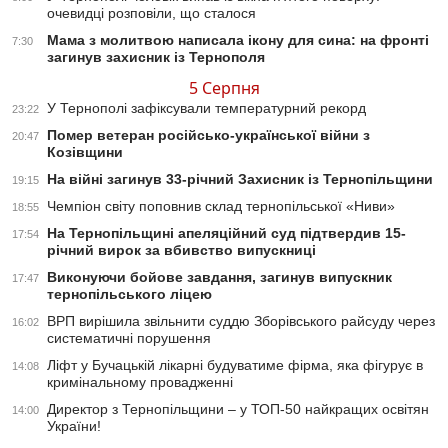
очевидці розповіли, що сталося
Мама з молитвою написала ікону для сина: на фронті
7:30
загинув захисник із Тернополя
5 Серпня
У Тернополі зафіксували температурний рекорд
23:22
Помер ветеран російсько-української війни з
20:47
Козівщини
На війні загинув 33-річний Захисник із Тернопільщини
19:15
Чемпіон світу поповнив склад тернопільської «Ниви»
18:55
На Тернопільщині апеляційний суд підтвердив 15-
17:54
річний вирок за вбивство випускниці
Виконуючи бойове завдання, загинув випускник
17:47
тернопільського ліцею
ВРП вирішила звільнити суддю Зборівського райсуду через
16:02
систематичні порушення
Ліфт у Бучацькій лікарні будуватиме фірма, яка фігурує в
14:08
кримінальному провадженні
Директор з Тернопільщини – у ТОП-50 найкращих освітян
14:00
України!