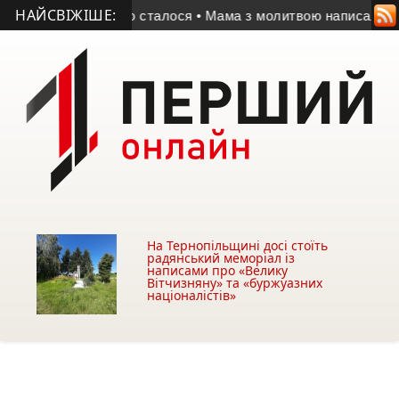
НАЙСВІЖІШЕ:
озповіли, що сталося
• Мама з молитвою написала ікону для с
На Тернопільщині досі стоїть
радянський меморіал із
написами про «Велику
Вітчизняну» та «буржуазних
націоналістів»