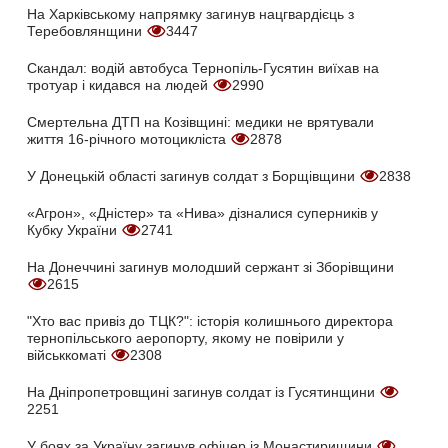
На Харківському напрямку загинув нацгвардієць з
Теребовлянщини
3447
Скандал: водій автобуса Тернопіль-Гусятин виїхав на
тротуар і кидався на людей
2990
Смертельна ДТП на Козівщині: медики не врятували
життя 16-річного мотоцикліста
2878
У Донецькій області загинув солдат з Борщівщини
2838
«Агрон», «Дністер» та «Нива» дізналися суперників у
Кубку України
2741
На Донеччині загинув молодший сержант зі Зборівщини
2615
"Хто вас привіз до ТЦК?": історія колишнього директора
тернопільського аеропорту, якому не повірили у
військкоматі
2308
На Дніпропетровщині загинув солдат із Гусятинщини
2251
У боях за Україну загинув офіцер із Монастирищини