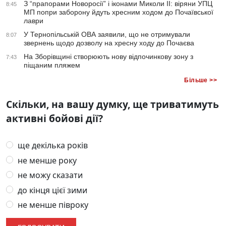
З “прапорами Новоросії” і іконами Миколи ІІ: віряни УПЦ
8:45
МП попри заборону йдуть хресним ходом до Почаївської
лаври
У Тернопільській ОВА заявили, що не отримували
8:07
звернень щодо дозволу на хресну ходу до Почаєва
На Зборівщині створюють нову відпочинкову зону з
7:43
піщаним пляжем
Більше >>
Скільки, на вашу думку, ще триватимуть
активні бойові дії?
ще декілька років
не менше року
не можу сказати
до кінця цієї зими
не менше півроку