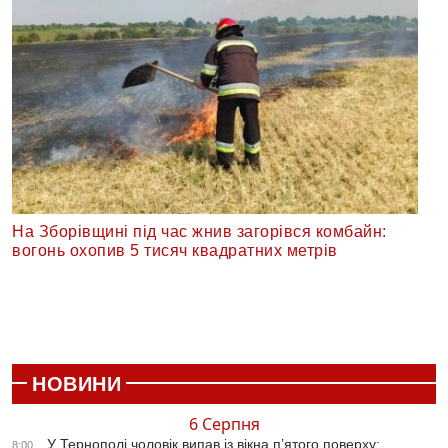
На Зборівщині під час жнив загорівся комбайн:
вогонь охопив 5 тисяч квадратних метрів
НОВИНИ
6 Серпня
У Тернополі чоловік випав із вікна п’ятого поверху:
8:00