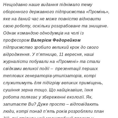
Нещодавно наше видання піднімало тему
оборонного державного підприємства «Промінь»,
яке на даний час не може повністю відновити
свою роботу, оскільки розграбоване та знищене.
Однак командою однодумців на чолі із
професором
Валерієм Федорейком
підприємство зробило великий крок до свого
відродження. У п’ятницю, 11 вересня, наші
журналісти побували на «Промені» та стали
свідками великої події – презентації перших
теплових генераторів-утилізаторів, котрі
служитимуть для підігріву великих приміщень,
сушіння зерна тощо. Що найцікавіше, їхня
робота полягає у збереженні екології. Як,
запитаєте Ви? Дуже просто – відповідають
люди, котрі понад п’ять років розробляли план