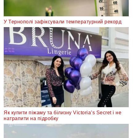
У Тернополі зафіксували температурний рекорд
Як купити піжаму та білизну Victoria’s Secret і не
натрапити на підробку