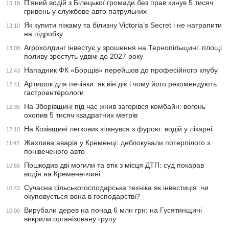
П’яний водій з Білецької громади без прав кинув 5 тисяч
13:18
гривень у службове авто патрульних
Як купити піжаму та білизну Victoria’s Secret і не натрапити
13:10
на підробку
Агрохолдинг інвестує у зрошення на Тернопільщині: площі
13:08
поливу зростуть удвічі до 2027 року
Нападник ФК «Борщів» перейшов до професійного клубу
12:43
Артишок для печінки: як він діє і чому його рекомендують
12:41
гастроентерологи
На Зборівщині під час жнив загорівся комбайн: вогонь
12:35
охопив 5 тисяч квадратних метрів
На Козівщині легковик зіткнувся з фурою: водій у лікарні
12:10
Жахлива аварія у Кременці: деблокували потерпілого з
11:42
понівеченого авто
Пошкодив дві могили та втік з місця ДТП: суд покарав
10:55
водія на Кременеччині
Сучасна сільськогосподарська техніка як інвестиція: чи
10:43
окуповується вона в господарстві?
Вирубали дерев на понад 6 млн грн: на Гусятинщині
10:00
викрили організовану групу