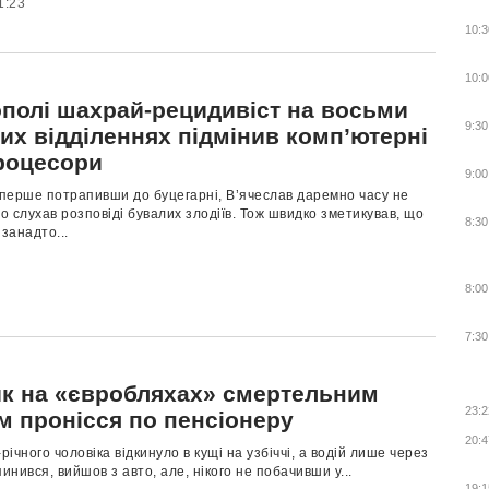
1:23
10:3
10:0
ополі шахрай-рецидивіст на восьми
9:30
их відділеннях підмінив комп’ютерні
роцесори
9:00
перше потрапивши до буцегарні, В’ячеслав даремно часу не
но слухав розповіді бувалих злодіїв. Тож швидко зметикував, що
8:30
 занадто...
8:00
7:30
к на «євробляхах» смертельним
23:2
м пронісся по пенсіонеру
20:4
-річного чоловіка відкинуло в кущі на узбіччі, а водій лише через
пинився, вийшов з авто, але, нікого не побачивши у...
19:1