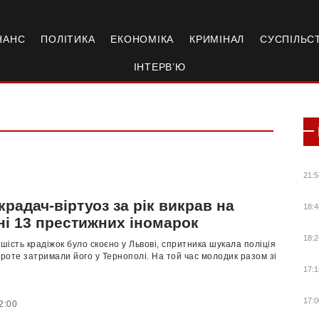
НАНС
ПОЛІТИКА
ЕКОНОМІКА
КРИМІНАЛ
СУСПІЛЬС
ІНТЕРВ’Ю
21:5
радач-віртуоз за рік викрав на
18:4
ні 13 престижних іномарок
18:2
ьшість крадіжок було скоєно у Львові, спритника шукала поліція
проте затримали його у Тернополі. На той час молодик разом зі
17:1
17:0
2:00