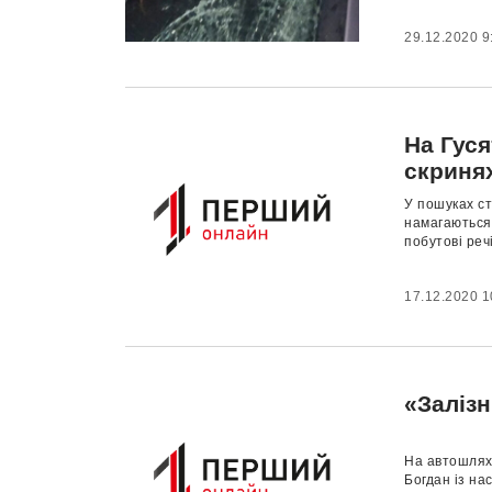
29.12.2020 9
На Гус
скриня
У пошуках ст
намагаються 
побутові речі.
17.12.2020 1
«Залізн
На автошляха
Богдан із на