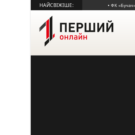
НАЙСВІЖІШЕ:
• ФК «Бучач» перем