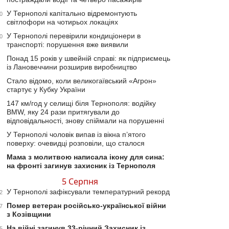
У Тернополі капітально відремонтують
0
світлофори на чотирьох локаціях
У Тернополі перевірили кондиціонери в
0
транспорті: порушення вже виявили
Понад 15 років у швейній справі: як підприємець
із Лановеччини розширив виробництво
Стало відомо, коли великогаївський «Агрон»
стартує у Кубку України
147 км/год у селищі біля Тернополя: водійку
BMW, яку 24 рази притягували до
відповідальності, знову спіймали на порушенні
У Тернополі чоловік випав із вікна п’ятого
поверху: очевидці розповіли, що сталося
Мама з молитвою написала ікону для сина:
на фронті загинув захисник із Тернополя
5 Серпня
У Тернополі зафіксували температурний рекорд
2
Помер ветеран російсько-української війни
7
з Козівщини
На війні загинув 33-річний Захисник із
5