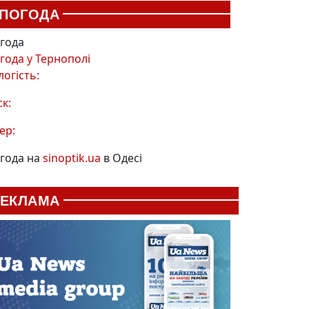
ПОГОДА
года
года у
Тернополі
логість:
ск:
ер:
года на
sinoptik.ua
в Одесі
РЕКЛАМА