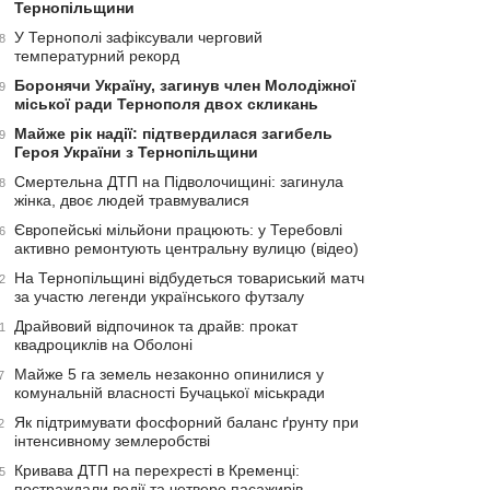
Тернопільщини
У Тернополі зафіксували черговий
8
температурний рекорд
Боронячи Україну, загинув член Молодіжної
9
міської ради Тернополя двох скликань
Майже рік надії: підтвердилася загибель
9
Героя України з Тернопільщини
Смертельна ДТП на Підволочищині: загинула
8
жінка, двоє людей травмувалися
Європейські мільйони працюють: у Теребовлі
6
активно ремонтують центральну вулицю (відео)
На Тернопільщині відбудеться товариський матч
2
за участю легенди українського футзалу
Драйвовий відпочинок та драйв: прокат
1
квадроциклів на Оболоні
Майже 5 га земель незаконно опинилися у
7
комунальній власності Бучацької міськради
Як підтримувати фосфорний баланс ґрунту при
2
інтенсивному землеробстві
Кривава ДТП на перехресті в Кременці:
5
постраждали водії та четверо пасажирів