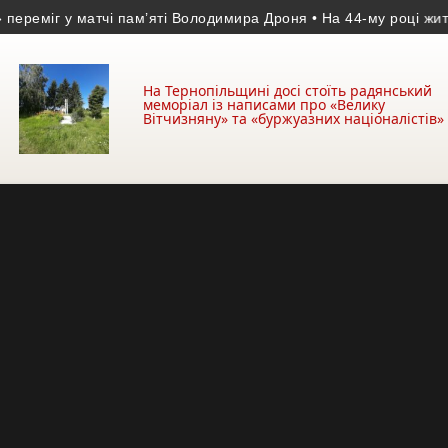
іг у матчі пам’яті Володимира Дроня
• На 44-му році життя по
На Тернопільщині досі стоїть радянський
меморіал із написами про «Велику
Вітчизняну» та «буржуазних націоналістів»