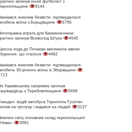
рагічно загинув юний футболіст з
Тернопільщини
9144
Вважався зниклим безвісти: підтвердилася
загибель воїна з Борщівщини
5795
Непоправна втрата для Кременеччини:
трагічно загинув Всеволод Штука
4545
Хресна хода до Почаєва викликала хвилю
обурення: що сталося
4482
Вважався зниклим безвісти: підтвердилася
агибель 30-річного воїна із Зборівщини
3713
На Харківському напрямку загинув
нацгвардієць з Теребовлянщини
3458
кандал: водій автобуса Тернопіль-Гусятин
иїхав на тротуар і кидався на людей
3127
емпіон світу поповнив склад тернопільської
«Ниви»
3081