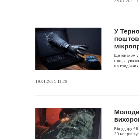
25.01.2021 1
У Терн
поштов
мікроп
Ще юнаком у
гаяв, а уваж
на крадіжках
19.01.2021 11:28
Молоди
вихоро
Від удару 68
20 метрів зу