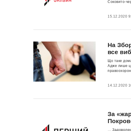
Соковито-чер
15.12.2020 9
На Збор
все ви
Що таке дома
Адже лише ць
правоохоронці
14.12.2020 1
За «жа
Покров
… Задоволен