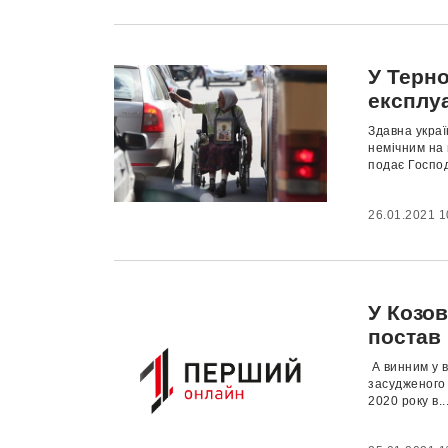
У Терно
експлу
Здавна укра
немічним на 
подає Господ
26.01.2021 1
У Козов
постав
А винним у в
засудженого
2020 року в..