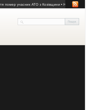
мер учасник АТО з Козівщини
• На Зборівщині безвісти зник чол