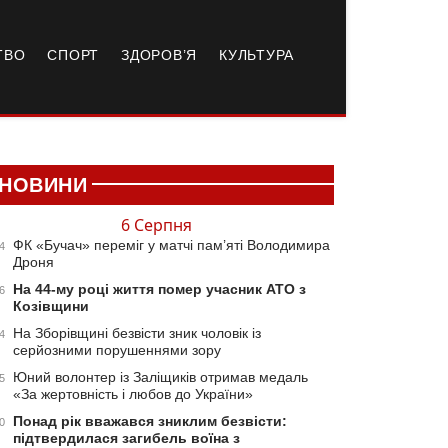
ТВО
СПОРТ
ЗДОРОВ’Я
КУЛЬТУРА
НОВИНИ
6 Серпня
ФК «Бучач» переміг у матчі пам’яті Володимира
4
Дроня
На 44-му році життя помер учасник АТО з
6
Козівщини
На Зборівщині безвісти зник чоловік із
4
серйозними порушеннями зору
Юний волонтер із Заліщиків отримав медаль
5
«За жертовність і любов до України»
Понад рік вважався зниклим безвісти:
0
підтвердилася загибель воїна з