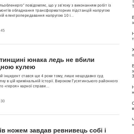
Т
льобленерго” повідомляє, що у зв’язку з виконанням робіт із
монтів обладнання трансформаторних підстанцій напругою
ліній електропередавання напругою 10 і...
:45
ятинщині юнака ледь не вбили
дною кулею
з
ий інцидент стався ще 4 роки тому, лише нещодавно суд
пку в цій кримінальній історії. Вироком Гусятинського районного
го «героя» карної справи...
:30
С
в
Ч
ів ножем завдав ревнивець собі і