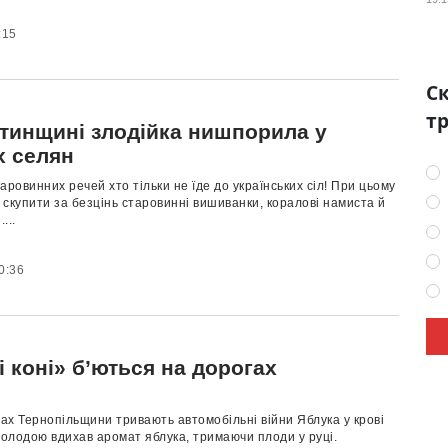
:15
Ск
тр
ятинщині злодійка нишпорила у
х селян
аровинних речей хто тільки не їде до українських сіл! При цьому
скупити за безцінь старовинні вишиванки, коралові намиста й
...
0:36
і коні» б’ються на дорогах
х Тернопільщини тривають автомобільні війни Яблука у крові
солодою вдихав аромат яблука, тримаючи плоди у руці.