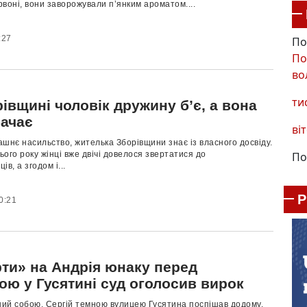
воні, вони заворожували п’янким ароматом....
:27
По
По
во
ти
івщині чоловік дружину б’є, а вона
бачає
віт
шнє насильство, жителька Зборівщини знає із власного досвіду.
По
ого року жінці вже двічі довелося звертатися до
в, а згодом і...
0:21
рти» на Андрія юнаку перед
ою у Гусятині суд оголосив вирок
ий собою, Сергій темною вулицею Гусятина поспішав додому.