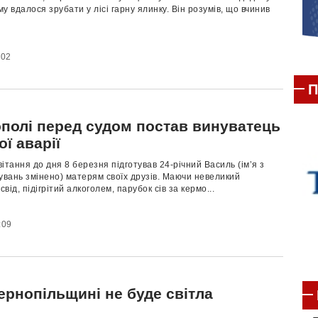
у вдалося зрубати у лісі гарну ялинку. Він розумів, що вчинив
:02
П
ополі перед судом постав винуватець
ї аварії
ітання до дня 8 березня підготував 24-річний Василь (ім’я з
увань змінено) матерям своїх друзів. Маючи невеликий
свід, підігрітий алкоголем, парубок сів за кермо...
:09
ернопільщині не буде світла