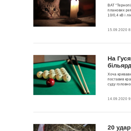
ВАТ “Тернопі
планових ре
10/0,4 кВ і 
15.09.2020 8
На Гус
більяр
Хоча кривав
поставив кра
суду головно
14.09.2020 9
20 удар