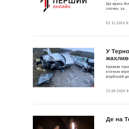
Ще вдень йом
злочин, за...
02.11.2020 9
У Терн
жахливо
Криваве прив
етичних мірк
водійській до
15.09.2020 9
Де на Т