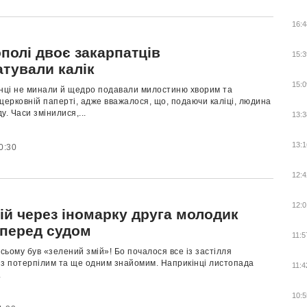
16:4
полі двоє закарпатців
15:3
атували калік
15:0
їнці не минали й щедро подавали милостиню хворим та
церковній паперті, адже вважалося, що, подаючи каліці, людина
у. Часи змінилися,...
13:3
13:1
0:30
12:4
12:0
ій через іномарку друга молодик
 перед судом
11:5
сьому був «зелений змій»! Бо почалося все із застілля
 з потерпілим та ще одним знайомим. Наприкінці листопада
11:4
.
10:5