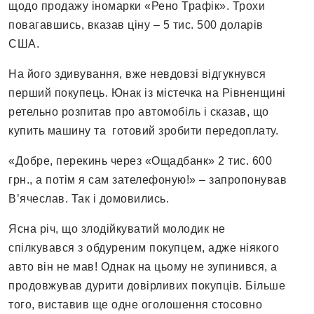
щодо продажу іномарки «Рено Трафік». Трохи
повагавшись, вказав ціну – 5 тис. 500 доларів
США.
На його здивування, вже невдовзі відгукнувся
перший покупець. Юнак із містечка на Рівненщині
ретельно розпитав про автомобіль і сказав, що
купить машину та готовий зробити передоплату.
«Добре, перекинь через «Ощадбанк» 2 тис. 600
грн., а потім я сам зателефоную!» – запропонував
В’ячеслав. Так і домовились.
Ясна річ, що злодійкуватий молодик не
спілкувався з обдуреним покупцем, адже ніякого
авто він не мав! Однак на цьому не зупинився, а
продовжував дурити довірливих покупців. Більше
того, виставив ще одне оголошення стосовно