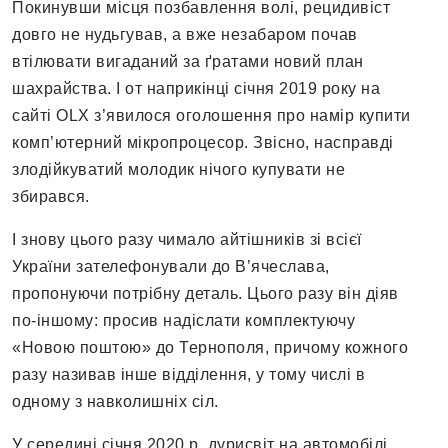
Покинувши місця позбавлення волі, рецидивіст
довго не нудьгував, а вже незабаром почав
втілювати вигаданий за ґратами новий план
шахрайства. І от наприкінці січня 2019 року на
сайті ОLХ з’явилося оголошення про намір купити
комп’ютерний мікропроцесор. Звісно, насправді
злодійкуватий молодик нічого купувати не
збирався.
І знову цього разу чимало айтішників зі всієї
України зателефонували до В’ячеслава,
пропонуючи потрібну деталь. Цього разу він діяв
по-іншому: просив надіслати комплектуючу
«Новою поштою» до Тернополя, причому кожного
разу називав інше відділення, у тому числі в
одному з навколишніх сіл.
У середині січня 2020 р. дурисвіт на автомобілі