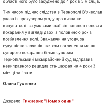
області його було засуджено до 4 років 3 місяців.
Тим часом під час слідства в Тернополі В’ячеслав
уклав із прокурором угоду про визнання
винуватості, за умовами якої він повинен понести
покарання у вигляді двох із половиною років
позбавлення волі. Зважаючи на угоду, за
сукупністю злочинів шляхом поглинення менш
суворого покарання більш суворим
Тернопільський міськрайонний суд відправив
невиправного рецидивіста-шахрая на 4 роки 3
місяці за ґрати.
Олена Густенко
Джерело:
Тижневик "Номер один"