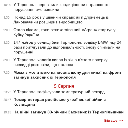
У Тернополі перевірили кондиціонери в транспорті:
10:00
порушення вже виявили
Понад 15 років у швейній справі: як підприємець із
9:30
Лановеччини розширив виробництво
Стало відомо, коли великогаївський «Агрон» стартує у
9:00
Кубку України
147 км/год у селищі біля Тернополя: водійку BMW, яку 24
8:30
рази притягували до відповідальності, знову спіймали на
порушенні
У Тернополі чоловік випав із вікна п’ятого поверху:
8:00
очевидці розповіли, що сталося
Мама з молитвою написала ікону для сина: на фронті
7:30
загинув захисник із Тернополя
5 Серпня
У Тернополі зафіксували температурний рекорд
23:22
Помер ветеран російсько-української війни з
20:47
Козівщини
На війні загинув 33-річний Захисник із Тернопільщини
19:15
Більше >>