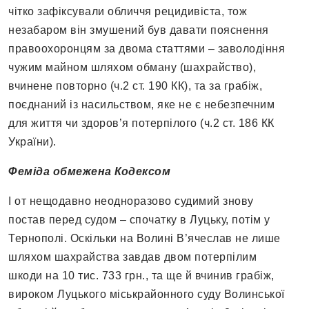
чітко зафіксували обличчя рецидивіста, тож
незабаром він змушений був давати пояснення
правоохоронцям за двома статтями – заволодіння
чужим майном шляхом обману (шахрайство),
вчинене повторно (ч.2 ст. 190 КК), та за грабіж,
поєднаний із насильством, яке не є небезпечним
для життя чи здоров’я потерпілого (ч.2 ст. 186 КК
України).
Феміда обмежена Кодексом
І от нещодавно неодноразово судимий знову
постав перед судом – спочатку в Луцьку, потім у
Тернополі. Оскільки на Волині В’ячеслав не лише
шляхом шахрайства завдав двом потерпілим
шкоди на 10 тис. 733 грн., та ще й вчинив грабіж,
вироком Луцького міськрайонного суду Волинської