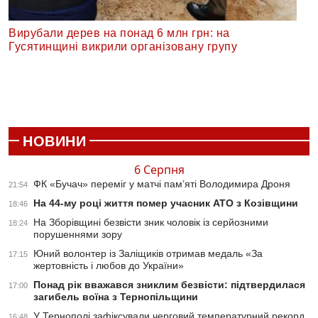
Вирубали дерев на понад 6 млн грн: на
Гусятинщині викрили організовану групу
НОВИНИ
6 Серпня
ФК «Бучач» переміг у матчі пам’яті Володимира Дроня
21:54
На 44-му році життя помер учасник АТО з Козівщини
18:46
На Зборівщині безвісти зник чоловік із серйозними
18:24
порушеннями зору
Юний волонтер із Заліщиків отримав медаль «За
17:15
жертовність і любов до України»
Понад рік вважався зниклим безвісти: підтвердилася
17:00
загибель воїна з Тернопільщини
У Тернополі зафіксували черговий температурний рекорд
16:48