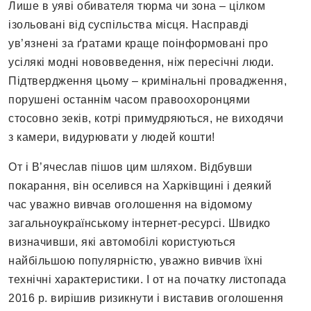
Лише в уяві обивателя тюрма чи зона – цілком
ізольовані від суспільства місця. Насправді
ув’язнені за ґратами краще поінформовані про
усілякі модні нововведення, ніж пересічні люди.
Підтвердження цьому – кримінальні провадження,
порушені останнім часом правоохоронцями
стосовно зеків, котрі примудряються, не виходячи
з камери, видурювати у людей кошти!
От і В’ячеслав пішов цим шляхом. Відбувши
покарання, він оселився на Харківщині і деякий
час уважно вивчав оголошення на відомому
загальноукраїнському інтернет-ресурсі. Швидко
визначивши, які автомобілі користуються
найбільшою популярністю, уважно вивчив їхні
технічні характеристики. І от на початку листопада
2016 р. вирішив ризикнути і виставив оголошення