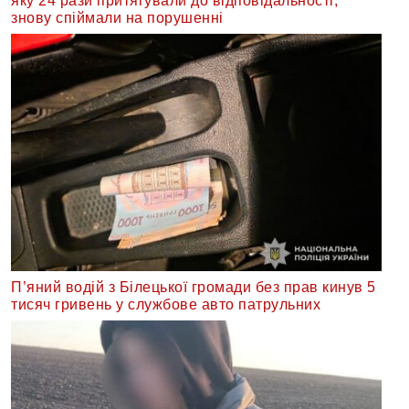
яку 24 рази притягували до відповідальності,
знову спіймали на порушенні
П’яний водій з Білецької громади без прав кинув 5
тисяч гривень у службове авто патрульних