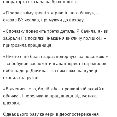
операторка вказала на брак коштів.
«Я зараз зніму гроші з картки іншого банку», –
сказав В’ячеслав, прямуючи до виходу.
«Спочатку поверніть третю деталь. Я бачила, як ви
забрали її з посилки! Інакше я викличу поліцію!» –
пригрозила працівниця.
«Нічого я не брав і зараз повернуся за посилкою!»
– спробував заспокоїти її авантюрист і стрімголов
вибіг надвір. Дівчина – за ним і вже на вулиці
схопила за рукав.
«Відчепись, с..о, бо вб’ю!» – прошипів їй злодій в
обличчя. І перелякана працівниця відпустила
шахрая.
Однак цього разу камери відеоспостереження