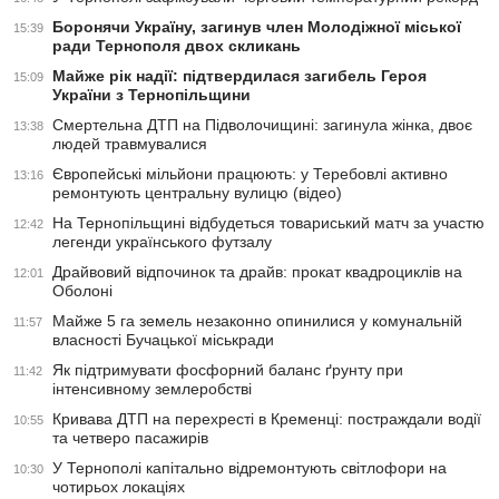
Боронячи Україну, загинув член Молодіжної міської
15:39
ради Тернополя двох скликань
Майже рік надії: підтвердилася загибель Героя
15:09
України з Тернопільщини
Смертельна ДТП на Підволочищині: загинула жінка, двоє
13:38
людей травмувалися
Європейські мільйони працюють: у Теребовлі активно
13:16
ремонтують центральну вулицю (відео)
На Тернопільщині відбудеться товариський матч за участю
12:42
легенди українського футзалу
Драйвовий відпочинок та драйв: прокат квадроциклів на
12:01
Оболоні
Майже 5 га земель незаконно опинилися у комунальній
11:57
власності Бучацької міськради
Як підтримувати фосфорний баланс ґрунту при
11:42
інтенсивному землеробстві
Кривава ДТП на перехресті в Кременці: постраждали водії
10:55
та четверо пасажирів
У Тернополі капітально відремонтують світлофори на
10:30
чотирьох локаціях