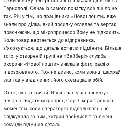
В обласному центрі Волині В’ячеслав діяв, як і в
Тернополі. Однак із самого початку все пішло не
так. Річ у тім, що працівники «Нової пошти» вже
знали про ділка, який посилку оглядає та вертає,
пояснюючи, що мікропроцесор йому не підходить.
Коли товар вертається до відправника,
з’ясовується, що деталь встигли підмінити. Більше
того, у створеній групі на «Вайбері» служба
охорони «Нової пошти» виклала фотографію
підозрюваного. Тож не дивно, коли вранці шахрай
завітав у відділення, його схема дала збій.
Отож, як і зазвичай, В’ячеслав узяв посилку і
почав оглядати мікропроцесор. Скориставшись
моментом, коли операторка відволіклась і не
слідкувала за ним, хитрий пройдисвіт за лічені
секунди підмінив деталь.