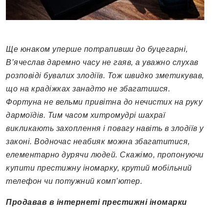
Ще юнаком уперше потрапивши до буцегарні,
В’ячеслав даремно часу не гаяв, а уважно слухав
розповіді бувалих злодіїв. Тож швидко зметикував,
що на крадіжках занадто не збагатишся.
Фортуна не вельми привітна до нечистих на руку
дармоїдів. Тим часом хитромудрі шахраї
викликають захоплення і повагу навіть в злодіїв у
законі. Водночас неабияк можна збагатитися,
елементарно дурячи людей. Скажімо, пропонуючи
купити престижну іномарку, крутий мобільний
телефон чи потужний комп’ютер.
Продавав в інтернеті престижні іномарки