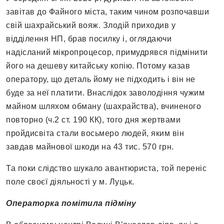
завітав до Файного міста, таким чином розпочавши
свій шахрайський вояж. Злодій приходив у
відділення НП, брав посилку і, оглядаючи
надісланий мікропроцесор, примудрявся підмінити
його на дешеву китайську копію. Потому казав
оператору, що деталь йому не підходить і він не
буде за неї платити. Внаслідок заволодіння чужим
майном шляхом обману (шахрайства), вчиненого
повторно (ч.2 ст. 190 КК), того дня жертвами
пройдисвіта стали восьмеро людей, яким він
завдав майнової шкоди на 43 тис. 570 грн.
Та поки слідство шукало авантюриста, той переніс
поле своєї діяльності у м. Луцьк.
Операторка помітила підміну