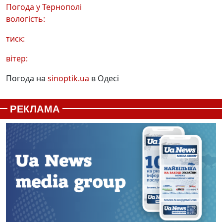
Погода у
Тернополі
вологість:
тиск:
вітер:
Погода на
sinoptik.ua
в Одесі
РЕКЛАМА