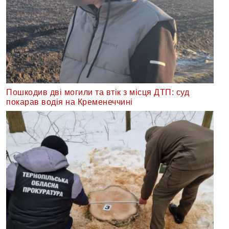
Пошкодив дві могили та втік з місця ДТП: суд
покарав водія на Кременеччині