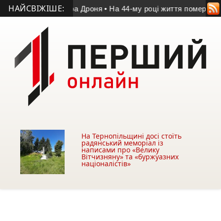
НАЙСВІЖІШЕ:
м’яті Володимира Дроня
• На 44-му році життя помер учасник 
На Тернопільщині досі стоїть
радянський меморіал із
написами про «Велику
Вітчизняну» та «буржуазних
націоналістів»