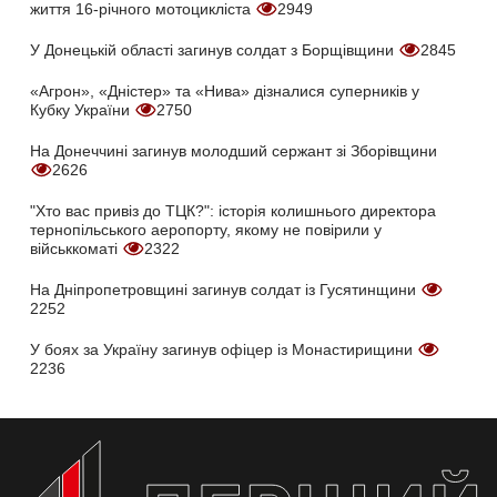
життя 16-річного мотоцикліста
2949
У Донецькій області загинув солдат з Борщівщини
2845
«Агрон», «Дністер» та «Нива» дізналися суперників у
Кубку України
2750
На Донеччині загинув молодший сержант зі Зборівщини
2626
"Хто вас привіз до ТЦК?": історія колишнього директора
тернопільського аеропорту, якому не повірили у
військкоматі
2322
На Дніпропетровщині загинув солдат із Гусятинщини
2252
У боях за Україну загинув офіцер із Монастирищини
2236