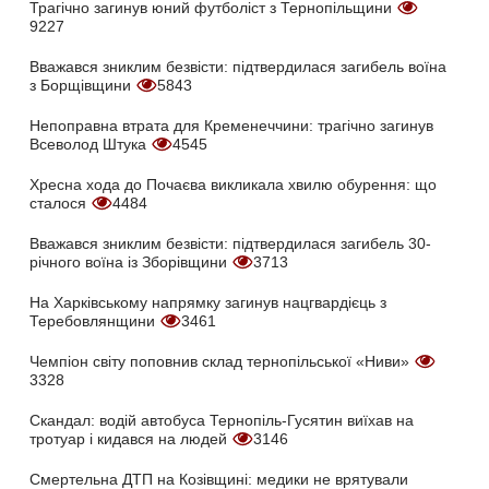
Трагічно загинув юний футболіст з Тернопільщини
9227
Вважався зниклим безвісти: підтвердилася загибель воїна
з Борщівщини
5843
Непоправна втрата для Кременеччини: трагічно загинув
Всеволод Штука
4545
Хресна хода до Почаєва викликала хвилю обурення: що
сталося
4484
Вважався зниклим безвісти: підтвердилася загибель 30-
річного воїна із Зборівщини
3713
На Харківському напрямку загинув нацгвардієць з
Теребовлянщини
3461
Чемпіон світу поповнив склад тернопільської «Ниви»
3328
Скандал: водій автобуса Тернопіль-Гусятин виїхав на
тротуар і кидався на людей
3146
Смертельна ДТП на Козівщині: медики не врятували