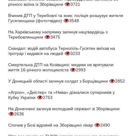
річного воїна із Зборівщини
3721
Вчинив ДТП у Теребовлі та зник: поліція розшукує жителя
Гусятинщини (фото+відео)
3548
На Харківському напрямку загинув нацгвардієць з
Теребовлянщини
3475
Скандал: водій автобуса Тернопіль-Гусятин виїхав на
тротуар і кидався на людей
3233
Смертельна ДТП на Козівщині: медики не врятували
життя 16-річного мотоцикліста
2993
У Донецькій області загинув солдат з Борщівщини
2852
«Агрон», «Дністер» та «Нива» дізналися суперників у
Кубку України
2753
На Донеччині загинув молодший сержант зі Зборівщини
2636
Спочив у Бозі відомий на Зборівщині лікар
2490