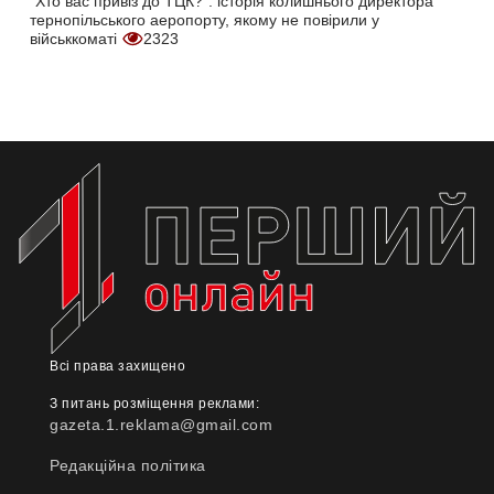
"Хто вас привіз до ТЦК?": історія колишнього директора
тернопільського аеропорту, якому не повірили у
військкоматі
2323
Всі права захищено
З питань розміщення реклами:
gazeta.1.reklama@gmail.com
Редакційна політика