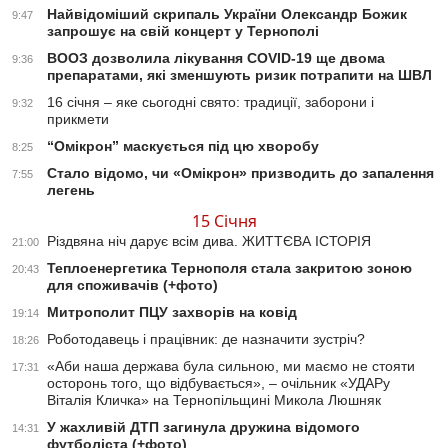
Найвідоміший скрипаль України Олександр Божик
9:47
запрошує на свій концерт у Тернополі
ВООЗ дозволила лікування СOVID-19 ще двома
9:36
препаратами, які зменшують ризик потрапити на ШВЛ
16 січня – яке сьогодні свято: традиції, заборони і
9:32
прикмети
“Омікрон” маскується під цю хворобу
8:25
Стало відомо, чи «Омікрон» призводить до запалення
7:55
легень
15 Січня
Різдвяна ніч дарує всім дива. ЖИТТЄВА ІСТОРІЯ
21:00
Теплоенергетика Тернополя стала закритою зоною
20:43
для споживачів (+фото)
Митрополит ПЦУ захворів на ковід
19:14
Роботодавець і працівник: де назначити зустріч?
18:26
«Аби наша держава була сильною, ми маємо не стояти
17:31
осторонь того, що відбувається», – очільник «УДАРу
Віталія Кличка» на Тернопільщині Микола Люшняк
У жахливій ДТП загинула дружина відомого
14:31
футболіста (+фото)