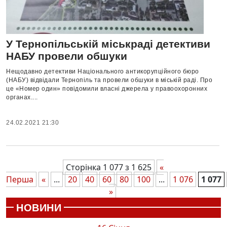
У Тернопільській міськраді детективи
НАБУ провели обшуки
Нещодавно детективи Національного антикорупційного бюро
(НАБУ) відвідали Тернопіль та провели обшуки в міській раді. Про
це «Номер один» повідомили власні джерела у правоохоронних
органах....
24.02.2021 21:30
Сторінка 1 077 з 1 625
«
Перша
«
...
20
40
60
80
100
...
1 076
1 077
»
НОВИНИ