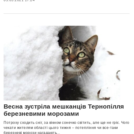
03.03.2021 17:24
Весна зустріла мешканців Тернопілля
березневими морозами
Потроху сходить сніг, за вікном сонечко світить, але ще не гріє. Чого
чекати жителям області цього тижня – потепління чи все-таки
березневі морози нагадають...