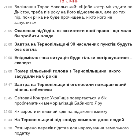
16 Січня
Заліщанин Тарас Навольський: «Щоби катер міг ходити по
21:00
Дністру, треба пів року на його відновлення, але до тих
пір, поки річка не буде прочищена, ніхто його не
запустить»
Опалення під’їздів: як захистити свої права і що мала
20:05
би зробити влада
Завтра на Тернопільщині 90 населених пунктів будуть
20:00
без світла
Епідеміологічна ситуація буде тільки погіршуватися –
19:00
експерт
Помер сільський голова з Тернопільщини, якого
19:00
засудили на 6 років
Завтра на Тернопільщині оголосили помаранчевий
15:47
рівень небезпеки
Світовий Конгрес Українців повертається у бік
13:45
проблематики меморіалізації Бабиного Яру
Як виростити пишний кріп на підвіконні взимку
12:00
На Тернопільщині від ковіду померло двоє людей
10:44
Розширено перелік підстав для нарахування земельного
10:30
податку