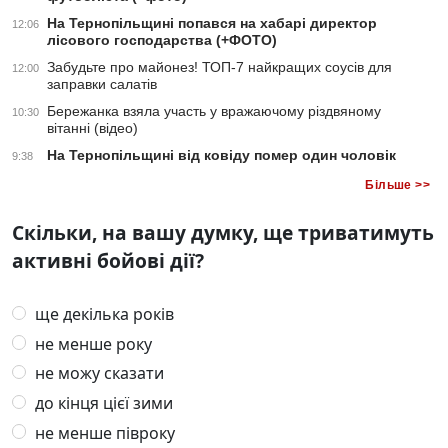
На Тернопільщині попався на хабарі директор
12:06
лісового господарства (+ФОТО)
Забудьте про майонез! ТОП-7 найкращих соусів для
12:00
заправки салатів
Бережанка взяла участь у вражаючому різдвяному
10:30
вітанні (відео)
На Тернопільщині від ковіду помер один чоловік
9:38
Більше >>
Скільки, на вашу думку, ще триватимуть
активні бойові дії?
ще декілька років
не менше року
не можу сказати
до кінця цієї зими
не менше півроку