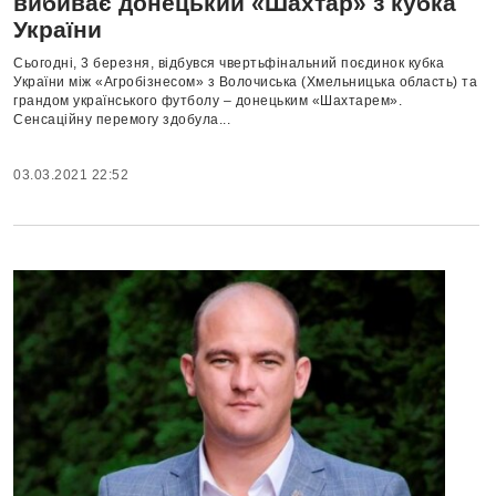
вибиває донецький «Шахтар» з кубка
України
Сьогодні, 3 березня, відбувся чвертьфінальний поєдинок кубка
України між «Агробізнесом» з Волочиська (Хмельницька область) та
грандом українського футболу – донецьким «Шахтарем».
Сенсаційну перемогу здобула...
03.03.2021 22:52