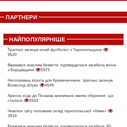
ПАРТНЕРИ
НАЙПОПУЛЯРНІШЕ
Трагічно загинув юний футболіст з Тернопільщини
9520
Вважався зниклим безвісти: підтвердилася загибель воїна
з Борщівщини
5975
Непоправна втрата для Кременеччини: трагічно загинув
Всеволод Штука
4548
Хресна хода до Почаєва викликала хвилю обурення: що
сталося
4502
Чемпіон світу поповнив склад тернопільської «Ниви»
3914
Вважався зниклим безвісти: підтвердилася загибель 30-