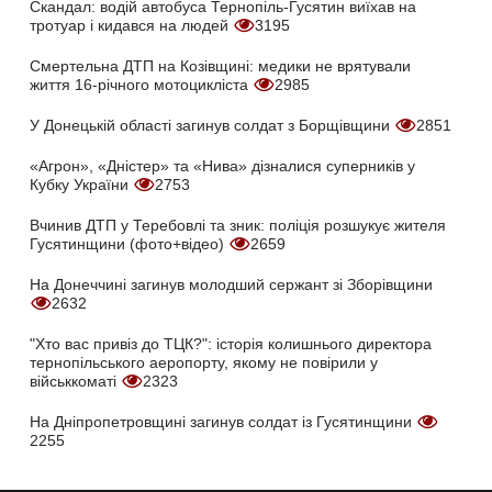
Скандал: водій автобуса Тернопіль-Гусятин виїхав на
тротуар і кидався на людей
3195
Смертельна ДТП на Козівщині: медики не врятували
життя 16-річного мотоцикліста
2985
У Донецькій області загинув солдат з Борщівщини
2851
«Агрон», «Дністер» та «Нива» дізналися суперників у
Кубку України
2753
Вчинив ДТП у Теребовлі та зник: поліція розшукує жителя
Гусятинщини (фото+відео)
2659
На Донеччині загинув молодший сержант зі Зборівщини
2632
"Хто вас привіз до ТЦК?": історія колишнього директора
тернопільського аеропорту, якому не повірили у
військкоматі
2323
На Дніпропетровщині загинув солдат із Гусятинщини
2255