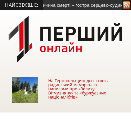
НАЙСВІЖІШЕ:
нопільщини: причина смерті – гостра серцево-судинна недоста
На Тернопільщині досі стоїть
радянський меморіал із
написами про «Велику
Вітчизняну» та «буржуазних
націоналістів»