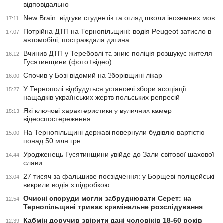
відповідально
New Brain: відгуки студентів та огляд школи іноземних мов
17:11
Потрійна ДТП на Тернопільщині: водія Peugeot затисло в
17:07
автомобілі, постраждала дитина
Вчинив ДТП у Теребовлі та зник: поліція розшукує жителя
16:12
Гусятинщини (фото+відео)
Спочив у Бозі відомий на Зборівщині лікар
16:00
У Тернополі відбудуться установчі збори асоціації
15:27
нащадків українських жертв польських репресій
Які ключові характеристики у вуличних камер
15:13
відеоспостереження
На Тернопільщині державі повернули будівлю вартістю
15:00
понад 50 млн грн
Уродженець Гусятинщини увійде до Зали світової шахової
14:44
слави
27 тисяч за фальшиве посвідчення: у Борщеві поліцейські
13:04
викрили водія з підробкою
Очисні споруди могли забруднювати Серет: на
12:54
Тернопільщині триває кримінальне розслідування
Кабмін доручив звірити дані чоловіків 18-60 років
12:39