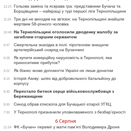
Гольова заміна та яскрава гра: представники Бучача та
12:23
Борщівщини – найкращі у турі першої ліги Тернопільщини
Три дні не виходив на зв’язок: на Тернопільщині знайшли
11:04
мертвим 58-річного чоловіка
На Тернопільщині оголосили дводенну жалобу за
10:48
загиблим старшим сержантом
Смертельна знахідка в полі: піротехніки знищили
9:47
артилерійський снаряд на Бучаччині
Як купити комерційну нерухомість в Тернополі, яка
9:28
приноситиме прибуток?
Як бізнес може допомогти Україні не лише донатом
9:22
Історія Азову: шлях від добровольчого батальйону до
9:15
корпусу
Перестало битися серце військовослужбовця з
8:30
Бережанщини
Синод обрав єпископа для Бучацької єпархії УГКЦ
8:00
У Тернополі призначили уповноваженого з безбар’єрності
7:30
6 Серпня
ФК «Бучач» переміг у матчі пам’яті Володимира Дроня
21:54