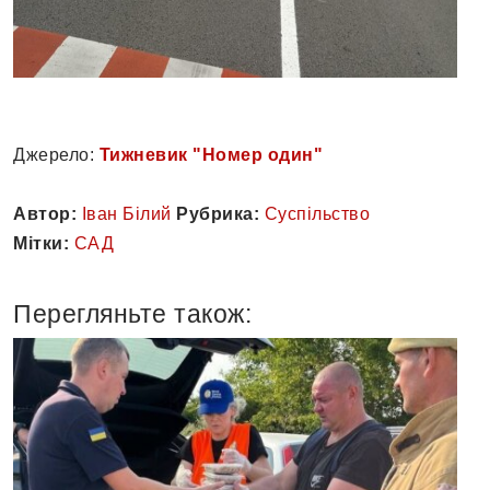
Джерело:
Тижневик "Номер один"
Автор:
Іван Білий
Рубрика:
Суспільство
Мітки:
САД
Перегляньте також: