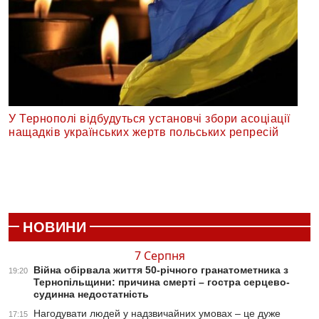
У Тернополі відбудуться установчі збори асоціації
нащадків українських жертв польських репресій
НОВИНИ
7 Серпня
Війна обірвала життя 50-річного гранатометника з
19:20
Тернопільщини: причина смерті – гостра серцево-
судинна недостатність
Нагодувати людей у надзвичайних умовах – це дуже
17:15