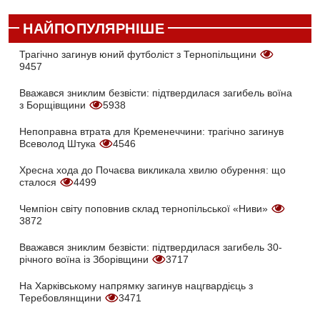
НАЙПОПУЛЯРНІШЕ
Трагічно загинув юний футболіст з Тернопільщини
9457
Вважався зниклим безвісти: підтвердилася загибель воїна
з Борщівщини
5938
Непоправна втрата для Кременеччини: трагічно загинув
Всеволод Штука
4546
Хресна хода до Почаєва викликала хвилю обурення: що
сталося
4499
Чемпіон світу поповнив склад тернопільської «Ниви»
3872
Вважався зниклим безвісти: підтвердилася загибель 30-
річного воїна із Зборівщини
3717
На Харківському напрямку загинув нацгвардієць з
Теребовлянщини
3471