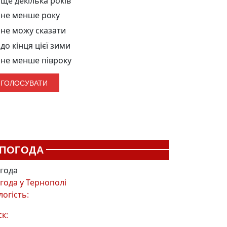
ще декілька років
не менше року
не можу сказати
до кінця цієї зими
не менше півроку
ПОГОДА
года
года у
Тернополі
логість:
ск: