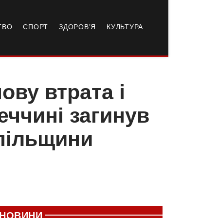
ТВО
СПОРТ
ЗДОРОВ’Я
КУЛЬТУРА
ову втрата і
еччині загинув
опільщини
НОВИНИ