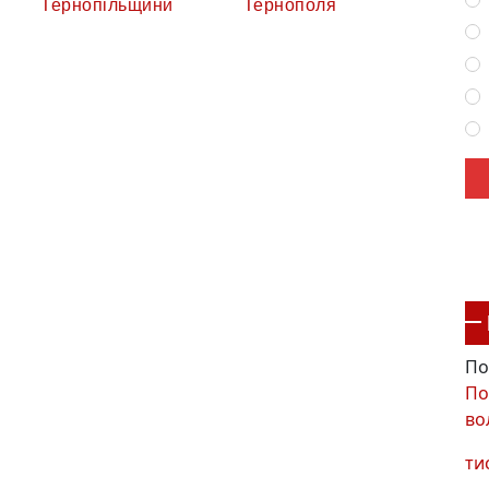
Тернопільщини
Тернополя
По
По
во
ти