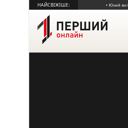
НАЙСВІЖІШЕ:
• Юний волонтер і