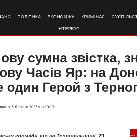
НАНС
ПОЛІТИКА
ЕКОНОМІКА
КРИМІНАЛ
СУСПІЛЬС
ІНТЕРВ’Ю
ову сумна звістка, зн
ову Часів Яр: на Дон
 один Герой з Терн
вано: 5 Лютого 2025р. о 13:13
вську громаду, що на Тернопільщині. 29