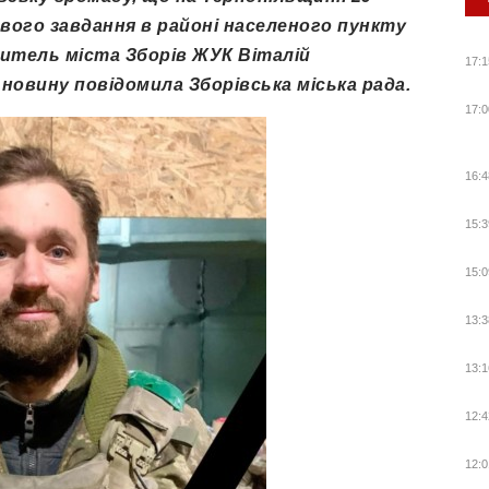
йового завдання в районі населеного пункту
житель міста Зборів ЖУК Віталій
17:1
у новину повідомила Зборівська міська рада.
17:0
16:4
15:3
15:0
13:3
13:1
12:4
12:0