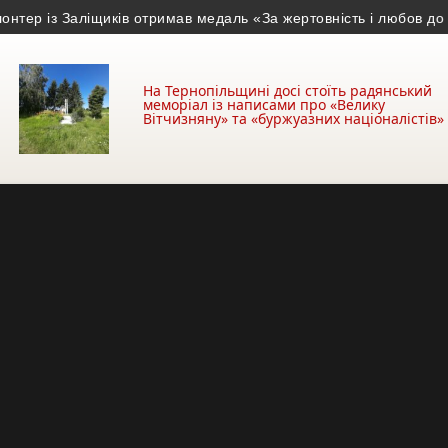
з Заліщиків отримав медаль «За жертовність і любов до Україн
На Тернопільщині досі стоїть радянський
меморіал із написами про «Велику
Вітчизняну» та «буржуазних націоналістів»