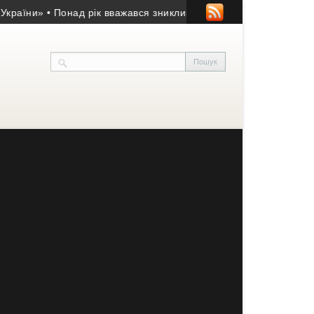
и»
• Понад рік вважався зниклим безвісти: підтвердилася загиб