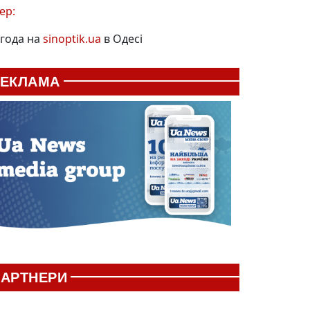
ер:
года на
sinoptik.ua
в Одесі
РЕКЛАМА
АРТНЕРИ