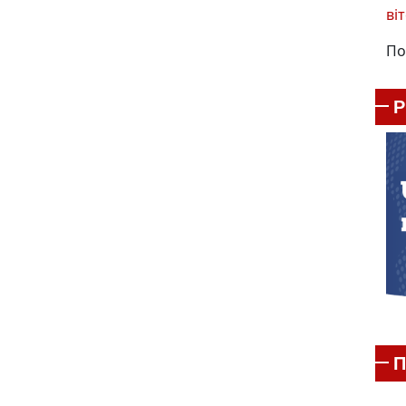
віт
По
П