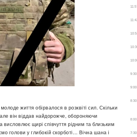
11:5
11:4
10:5
10:3
10:0
9:30
9:00
8:30
олоде життя обірвалося в розквіті сил. Скільки
, але він віддав найдорожче, обороняючи
8:00
да висловлює щирі співчуття рідним та близьким
мо голови у глибокій скорботі… Вічна шана і
7:30