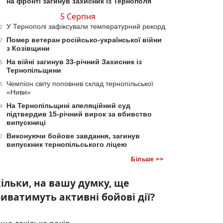
на фронті загинув захисник із Тернополя
5 Серпня
У Тернополі зафіксували температурний рекорд
2
Помер ветеран російсько-української війни
7
з Козівщини
На війні загинув 33-річний Захисник із
5
Тернопільщини
Чемпіон світу поповнив склад тернопільської
5
«Ниви»
На Тернопільщині апеляційний суд
4
підтвердив 15-річний вирок за вбивство
випускниці
Виконуючи бойове завдання, загинув
7
випускник тернопільського ліцею
Більше >>
ільки, на вашу думку, ще
иватимуть активні бойові дії?