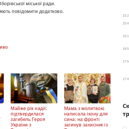
Зборівської міської ради.
іцяють повідомити додатково.
23:2
20:4
19:1
иво
18:5
17:5
17:4
Ск
Майже рік надії:
Мама з молитвою
тр
підтвердилася
написала ікону для
ї
загибель Героя
сина: на фронті
України з
загинув захисник із