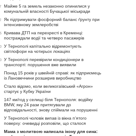
Майже 5 га земель незаконно опинилися у
7
комунальній власності Бучацької міськради
Як підтримувати фосфорний баланс ґрунту при
2
інтенсивному землеробстві
Кривава ДТП на перехресті в Кременці:
5
постраждали водії та четверо пасажирів
У Тернополі капітально відремонтують
0
світлофори на чотирьох локаціях
У Тернополі перевірили кондиціонери в
0
транспорті: порушення вже виявили
Понад 15 років у швейній справі: як підприємець
із Лановеччини розширив виробництво
Стало відомо, коли великогаївський «Агрон»
стартує у Кубку України
147 км/год у селищі біля Тернополя: водійку
BMW, яку 24 рази притягували до
відповідальності, знову спіймали на порушенні
У Тернополі чоловік випав із вікна п’ятого
поверху: очевидці розповіли, що сталося
Мама з молитвою написала ікону для сина: