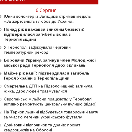
6 Серпня
Юний волонтер із Заліщиків отримав медаль
5
«За жертовність і любов до України»
Понад рік вважався зниклим безвісти:
0
підтвердилася загибель воїна з
Тернопільщини
У Тернополі зафіксували черговий
8
температурний рекорд
Боронячи Україну, загинув член Молодіжної
9
міської ради Тернополя двох скликань
Майже рік надії: підтвердилася загибель
9
Героя України з Тернопільщини
Смертельна ДТП на Підволочищині: загинула
8
жінка, двоє людей травмувалися
Європейські мільйони працюють: у Теребовлі
6
активно ремонтують центральну вулицю (відео)
На Тернопільщині відбудеться товариський матч
2
за участю легенди українського футзалу
Драйвовий відпочинок та драйв: прокат
1
квадроциклів на Оболоні