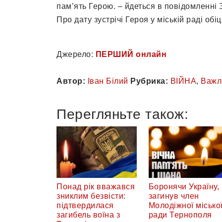
пам’ять Герою. – йдеться в повідомленні 
Про дату зустрічі Героя у міській раді об
Джерело:
ПЕРШИЙ онлайн
Автор:
Іван Білий
Рубрика:
ВІЙНА
,
Важл
Перегляньте також:
Понад рік вважався
Боронячи Україну,
зниклим безвісти:
загинув член
підтвердилася
Молодіжної місько
загибель воїна з
ради Тернополя