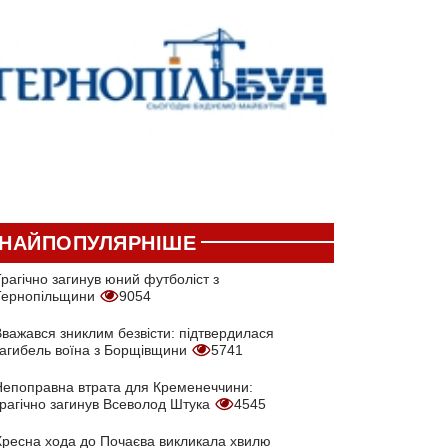
НАЙПОПУЛЯРНІШЕ
рагічно загинув юний футболіст з
Тернопільщини
9054
Вважався зниклим безвісти: підтвердилася
загибель воїна з Борщівщини
5741
Непоправна втрата для Кременеччини:
трагічно загинув Всеволод Штука
4545
Хресна хода до Почаєва викликала хвилю