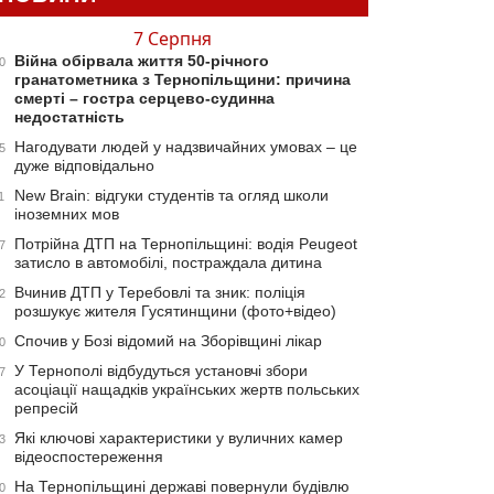
7 Серпня
Війна обірвала життя 50-річного
0
гранатометника з Тернопільщини: причина
смерті – гостра серцево-судинна
недостатність
Нагодувати людей у надзвичайних умовах – це
5
дуже відповідально
New Brain: відгуки студентів та огляд школи
1
іноземних мов
Потрійна ДТП на Тернопільщині: водія Peugeot
7
затисло в автомобілі, постраждала дитина
Вчинив ДТП у Теребовлі та зник: поліція
2
розшукує жителя Гусятинщини (фото+відео)
Спочив у Бозі відомий на Зборівщині лікар
0
У Тернополі відбудуться установчі збори
7
асоціації нащадків українських жертв польських
репресій
Які ключові характеристики у вуличних камер
3
відеоспостереження
На Тернопільщині державі повернули будівлю
0