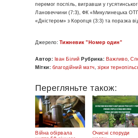
перемог поспіль, вигравши у гусятинського
Лановеччини (7:3), ФК «Микулинецька ОТГ» 
«Дністером» з Коропця (3:3) та поразка від
Джерело:
Тижневик "Номер один"
Автор:
Іван Білий
Рубрика:
Важливо
,
Сп
Мітки:
благодійний матч
,
зірки тернопільс
Перегляньте також:
Війна обірвала
Очисні споруди