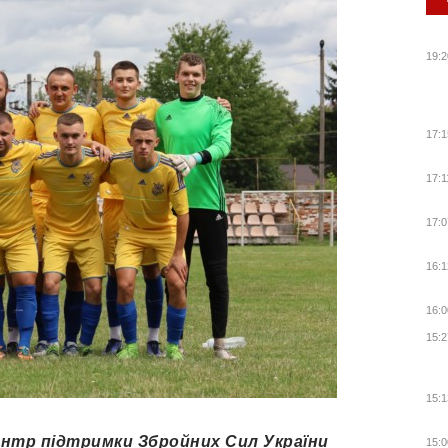
19:2
17:1
17:1
17:0
16:1
16:0
15:2
15:1
центр підтримки Збройних Сил України
15:0