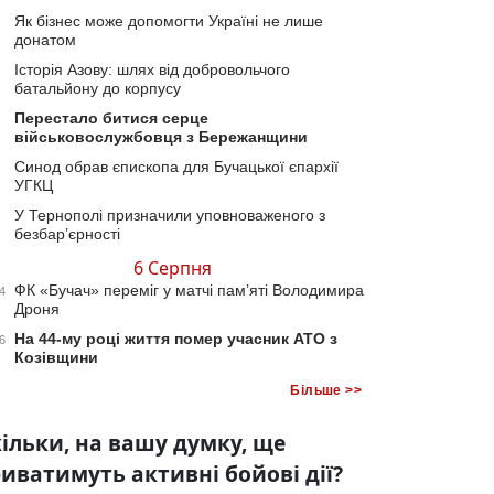
Як бізнес може допомогти Україні не лише
донатом
Історія Азову: шлях від добровольчого
батальйону до корпусу
Перестало битися серце
військовослужбовця з Бережанщини
Синод обрав єпископа для Бучацької єпархії
УГКЦ
У Тернополі призначили уповноваженого з
безбар’єрності
6 Серпня
ФК «Бучач» переміг у матчі пам’яті Володимира
4
Дроня
На 44-му році життя помер учасник АТО з
6
Козівщини
Більше >>
ільки, на вашу думку, ще
иватимуть активні бойові дії?