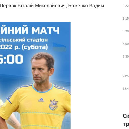
 Первак Віталій Миколайович, Боженко Вадим
9:22
9:15
8:30
8:00
7:30
21:5
18:4
Ск
тр