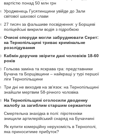
вартістю понад 50 млн грн
Уродженець Гусятинщини увійде до Зали
4
світової шахової слави
27 тисяч за фальшиве посвідчення: у Борщеві
4
поліцейські викрили водія з підробкою
Очисні споруди могли забруднювати Серет:
4
на Тернопільщині триває кримінальне
розслідування
Кабмін доручив звірити дані чоловіків 18-60
9
років
Гольова заміна та яскрава гра: представники
3
Бучача та Борщівщини – найкращі у турі першої
ліги Тернопільщини
Три дні не виходив на зв’язок: на Тернопільщині
4
знайшли мертвим 58-річного чоловіка
На Тернопільщині оголосили дводенну
8
жалобу за загиблим старшим сержантом
Смертельна знахідка в полі: піротехніки
знищили артилерійський снаряд на Бучаччині
Як купити комерційну нерухомість в Тернополі,
яка приноситиме прибуток?