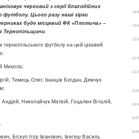
нізовує черговий з серії благодійних
14:4
 футболу. Цього разу наші зірки
перниках буде місцевий ФК «Плотича» –
13:0
в Тернопільщини.
12:5
к тернопільського футболу на цей цікавий
в:
12:3
й Микола;
12:2
гій, Тимець Олег, Іванців Богдан, Демчук
м;
11:0
Андрій, Николайчук Матвій, Гоцалюк Віталій,
10:4
9:47
.
9:28
вич, Біскуп Ігор Іванович, Івегеш Василь