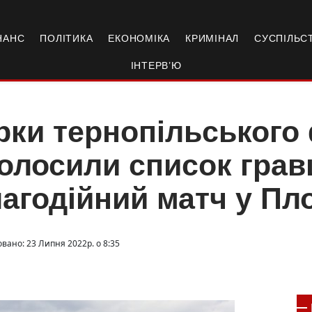
НАНС
ПОЛІТИКА
ЕКОНОМІКА
КРИМІНАЛ
СУСПІЛЬС
ІНТЕРВ’Ю
рки тернопільського
олосили список грав
агодійний матч у Пл
овано: 23 Липня 2022р. о 8:35