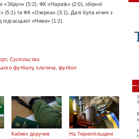
 «Збруч» (5:2), ФК «Нараїв» (2:0), збірної
(5:1) та ФК «Озерна» (3:1). Далі була нічия з
 підгаєцької «Ниви» (1:2).
орт
,
Суспільство
ького футболу
,
плотича
,
футбол
Т
Кабмін доручив
На Тернопільщині