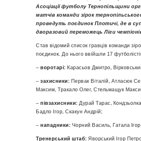
Асоціації футболу Тернопільщини орга
матчів команди зірок тернопільського
проведуть поєдинок Плотичі, де в су
дворазовий переможець Ліги чемпіоні
Став відомий список гравців команди зіро
поєдинок. До нього ввійшли 17 футболісті
–
воротарі:
Карасьов Дмитро, Вірковськи
–
захисники:
Первак Віталій, Атласюк Сер
Максим, Тракало Олег, Стельмащук Макси
–
півзахисники:
Дурай Тарас, Кондзьолка 
Бадло Ігор, Скакун Андрій;
–
нападник
и
:
Чорний Василь, Гатала Ігор
Тренерський штаб:
Яворський Ігор Петро