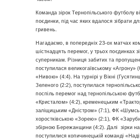
Команда зірок Тернопільського футболу в
поєдинки, під час яких вдалося зібрати д
гривень.
Нагадаємо, в попередніх 23-ох матчах ко
шістнадцять перемог, у трьох поєдинках з
суперникам. Різниця забитих та пропущени
поступилася великогаївському «Агрону» (0
«Нивою» (4:4). На турнірі у Вікні (Гусяти
Зеленого (2:2), поступилася тернопільськ
поспіль перемог над тернопільською футб
«Кристалом» (4:2), кременецьким «Тракторо
заліщицьким «Дністром» (7:1), ФК «Шумськ»
хоростківською «Зорею» (2:1), ФК «Зарубин
збірною Бережанщини (4:2). Далі зірки на
поступилися копичинецькій команді «Надія-