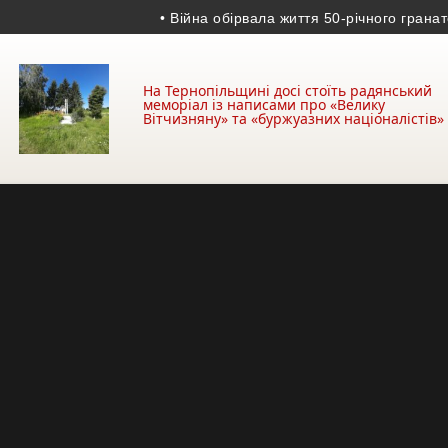
• Війна обірвала життя 50-річного гранатомет
На Тернопільщині досі стоїть радянський
меморіал із написами про «Велику
Вітчизняну» та «буржуазних націоналістів»