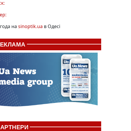
ск:
ер:
года на
sinoptik.ua
в Одесі
РЕКЛАМА
АРТНЕРИ