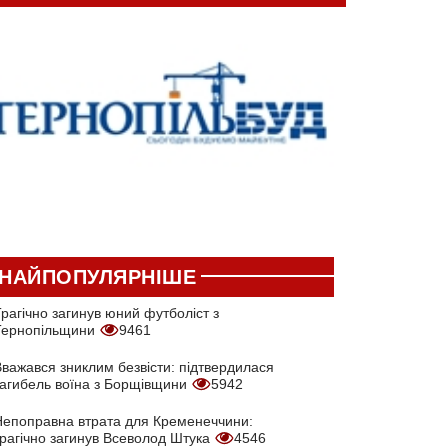
НАЙПОПУЛЯРНІШЕ
рагічно загинув юний футболіст з
Тернопільщини
9461
Вважався зниклим безвісти: підтвердилася
загибель воїна з Борщівщини
5942
Непоправна втрата для Кременеччини:
трагічно загинув Всеволод Штука
4546