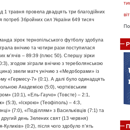
ти
ід 1 травня провела двадцять три благодійних
віт
ля потреб Збройних сил України 649 тисяч
По
манда зірок тернопільського футболу здобула
іграла внічию та чотири рази поступилася
х м’ячів – 89:39 (плюс 50). Спершу зірки
:3), згодом зіграли внічию з тереболянською
нщина) звели матч унічию з «Медоборами» із
ому «Гермесу-7» (0:1). А далі було одинадцять
ольною Академією (5:0), чортківським
м» (10:1), «Ель-Гаучо» (Товсте) – 2:1,
 (5:3), «Іскрою» (Теофіполь) – 4:3,
ці» (7:0), «Поділлям» з Васильківців (7:1) та
 другий день Зелених свят (13 червня)
П
Куликів» (0:2), після чого здобуло п’ять