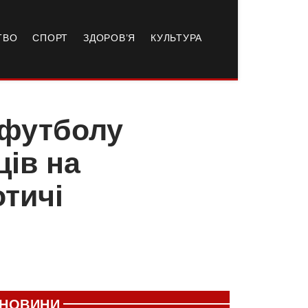
ТВО
СПОРТ
ЗДОРОВ’Я
КУЛЬТУРА
 футболу
ців на
отичі
НОВИНИ