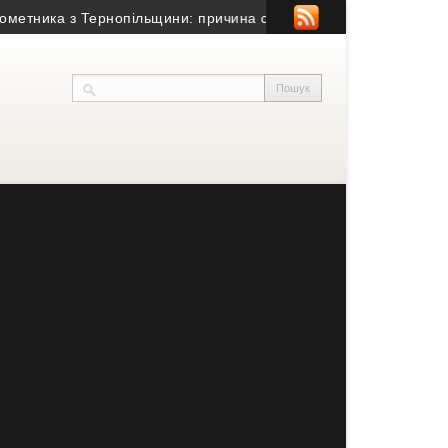
ника з Тернопільщини: причина смерті – гостра серцево-судинн