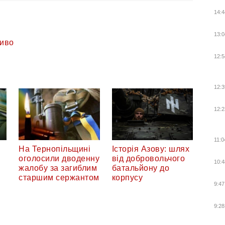
14:4
13:0
иво
12:5
12:3
12:2
11:0
На Тернопільщині
Історія Азову: шлях
оголосили дводенну
від добровольчого
10:4
жалобу за загиблим
батальйону до
старшим сержантом
корпусу
9:47
9:28