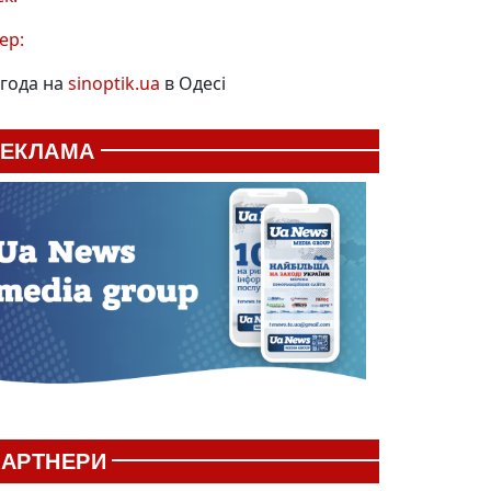
ер:
года на
sinoptik.ua
в Одесі
РЕКЛАМА
АРТНЕРИ