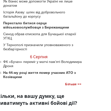
Як бізнес може допомогти Україні не лише
донатом
Історія Азову: шлях від добровольчого
батальйону до корпусу
Перестало битися серце
військовослужбовця з Бережанщини
Синод обрав єпископа для Бучацької єпархії
УГКЦ
У Тернополі призначили уповноваженого з
безбар’єрності
6 Серпня
ФК «Бучач» переміг у матчі пам’яті Володимира
4
Дроня
На 44-му році життя помер учасник АТО з
6
Козівщини
Більше >>
ільки, на вашу думку, ще
иватимуть активні бойові дії?