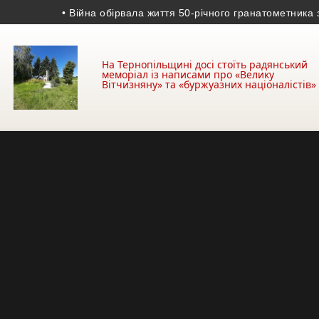
• Війна обірвала життя 50-річного гранатометника з Те
На Тернопільщині досі стоїть радянський
меморіал із написами про «Велику
Вітчизняну» та «буржуазних націоналістів»