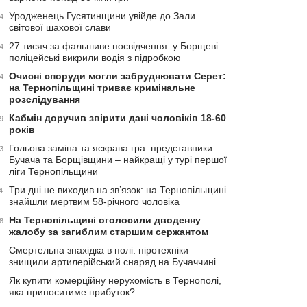
Уродженець Гусятинщини увійде до Зали
4
світової шахової слави
27 тисяч за фальшиве посвідчення: у Борщеві
4
поліцейські викрили водія з підробкою
Очисні споруди могли забруднювати Серет:
4
на Тернопільщині триває кримінальне
розслідування
Кабмін доручив звірити дані чоловіків 18-60
9
років
Гольова заміна та яскрава гра: представники
3
Бучача та Борщівщини – найкращі у турі першої
ліги Тернопільщини
Три дні не виходив на зв’язок: на Тернопільщині
4
знайшли мертвим 58-річного чоловіка
На Тернопільщині оголосили дводенну
8
жалобу за загиблим старшим сержантом
Смертельна знахідка в полі: піротехніки
знищили артилерійський снаряд на Бучаччині
Як купити комерційну нерухомість в Тернополі,
яка приноситиме прибуток?