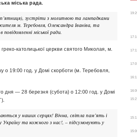
ька міська рада.
19:2
 (п’ятниця), зустріти з молитвою та лампадками
жителя м. Теребовля, Олександра Іваніва, та
в повідомленні міської ради.
17:1
я греко-католицької церкви святого Миколая, м.
17:1
17:0
у о 19:00 год. у Домі скорботи (м. Теребовля,
16:1
16:0
о дня — 28 березня (субота) о 12:00 год. у Домі
15:2
).
ються у наших серцях! Вічна, світла пам’ять і
15:1
ну Україну та кожного з нас!, – підсумовують у
15:0