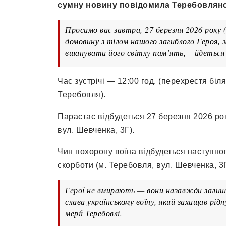
сумну новину повідомила Теребовлянс
Просимо вас завтра, 27 березня 2026 року
домовину з тілом нашого загиблого Героя, 
вшанувати його світлу пам’ять, – йдеться 
Час зустрічі — 12:00 год. (перехрестя біл
Теребовля).
Парастас відбудеться 27 березня 2026 рок
вул. Шевченка, 3Г).
Чин похорону воїна відбудеться наступног
скорботи (м. Теребовля, вул. Шевченка, 3Г
Герої не вмирають — вони назавжди залиша
слава українському воїну, який захищав рід
мерії Теребовлі.