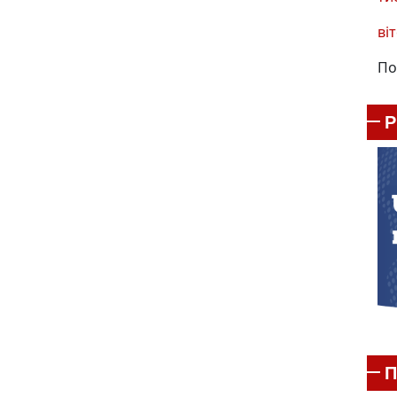
віт
По
П