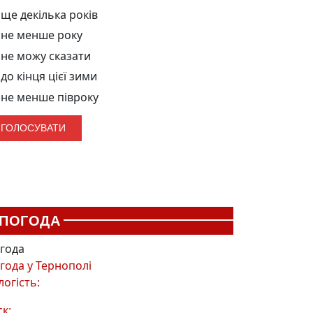
ще декілька років
не менше року
не можу сказати
до кінця цієї зими
не менше півроку
ПОГОДА
года
года у
Тернополі
логість:
ск: