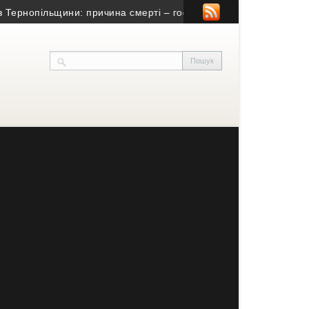
рнопільщини: причина смерті – гостра серцево-судинна недоста