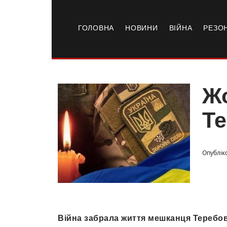
ГОЛОВНА
НОВИНИ
ВІЙНА
РЕЗО
Жо
Те
Опубліко
Війна забрала життя мешканця Теребов