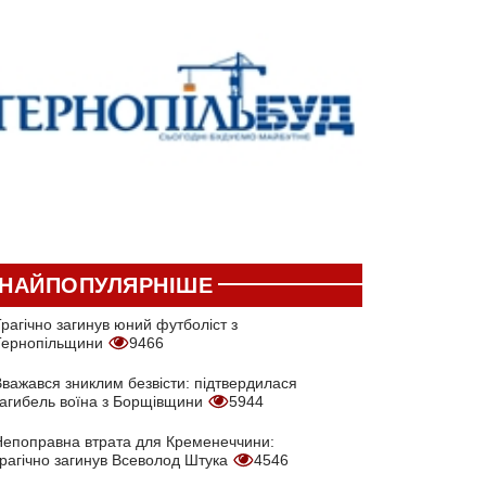
НАЙПОПУЛЯРНІШЕ
рагічно загинув юний футболіст з
Тернопільщини
9466
Вважався зниклим безвісти: підтвердилася
загибель воїна з Борщівщини
5944
Непоправна втрата для Кременеччини:
трагічно загинув Всеволод Штука
4546