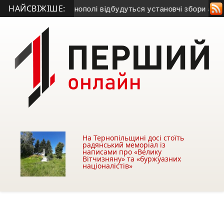
НАЙСВІЖІШЕ:
і лікар
• У Тернополі відбудуться установчі збори асоціації
На Тернопільщині досі стоїть
радянський меморіал із
написами про «Велику
Вітчизняну» та «буржуазних
націоналістів»