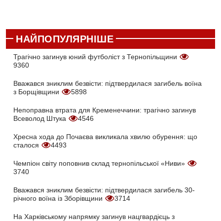
НАЙПОПУЛЯРНІШЕ
Трагічно загинув юний футболіст з Тернопільщини
9360
Вважався зниклим безвісти: підтвердилася загибель воїна
з Борщівщини
5898
Непоправна втрата для Кременеччини: трагічно загинув
Всеволод Штука
4546
Хресна хода до Почаєва викликала хвилю обурення: що
сталося
4493
Чемпіон світу поповнив склад тернопільської «Ниви»
3740
Вважався зниклим безвісти: підтвердилася загибель 30-
річного воїна із Зборівщини
3714
На Харківському напрямку загинув нацгвардієць з