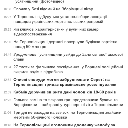
Гусятинщини (фото+відео)
Спочив у Бозі відомий на Зборівщині лікар
16:00
У Тернополі відбудуться установчі збори асоціації
15:27
нащадків українських жертв польських репресій
Які ключові характеристики у вуличних камер
15:13
відеоспостереження
На Тернопільщині державі повернули будівлю вартістю
15:00
понад 50 млн грн
Уродженець Гусятинщини увійде до Зали світової шахової
14:44
слави
27 тисяч за фальшиве посвідчення: у Борщеві поліцейські
13:04
викрили водія з підробкою
Очисні споруди могли забруднювати Серет: на
12:54
Тернопільщині триває кримінальне розслідування
Кабмін доручив звірити дані чоловіків 18-60 років
12:39
Гольова заміна та яскрава гра: представники Бучача та
12:23
Борщівщини – найкращі у турі першої ліги Тернопільщини
Три дні не виходив на зв’язок: на Тернопільщині знайшли
11:04
мертвим 58-річного чоловіка
На Тернопільщині оголосили дводенну жалобу за
10:48