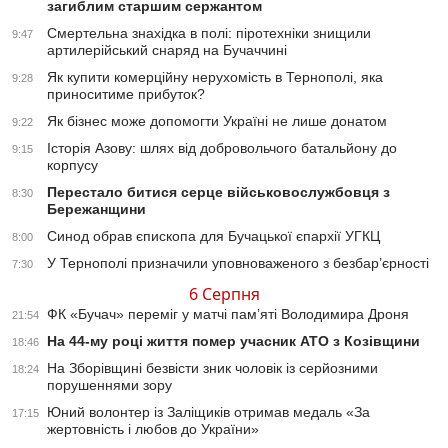
загиблим старшим сержантом
Смертельна знахідка в полі: піротехніки знищили
9:47
артилерійський снаряд на Бучаччині
Як купити комерційну нерухомість в Тернополі, яка
9:28
приноситиме прибуток?
Як бізнес може допомогти Україні не лише донатом
9:22
Історія Азову: шлях від добровольчого батальйону до
9:15
корпусу
Перестало битися серце військовослужбовця з
8:30
Бережанщини
Синод обрав єпископа для Бучацької єпархії УГКЦ
8:00
У Тернополі призначили уповноваженого з безбар’єрності
7:30
6 Серпня
ФК «Бучач» переміг у матчі пам’яті Володимира Дроня
21:54
На 44-му році життя помер учасник АТО з Козівщини
18:46
На Зборівщині безвісти зник чоловік із серйозними
18:24
порушеннями зору
Юний волонтер із Заліщиків отримав медаль «За
17:15
жертовність і любов до України»