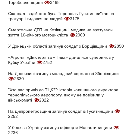
Теребовлянщини
3468
Скандал: водій автобуса Тернопіль-Гусятин виїхав на
тротуар і кидався на людей
3175
Смертельна ДТП на Козівщині: медики не врятували
життя 16-річного мотоцикліста
2969
У Донецькій області загинув солдат з Борщівщини
2850
«Агрон», «Дністер» та «Нива» дізналися суперників у
Кубку України
2752
На Донеччині загинув молодший сержант зі Зборівщини
2630
"Хто вас привіз до ТЦК?": історія колишнього директора
тернопільського аеропорту, якому не повірили у
військкоматі
2322
На Дніпропетровщині загинув солдат із Гусятинщини
2252
У боях за Україну загинув офіцер із Монастирищини
2236