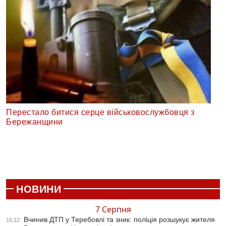
Перестало битися серце військовослужбовця з
Бережанщини
НОВИНИ
7 Серпня
Вчинив ДТП у Теребовлі та зник: поліція розшукує жителя
16:12