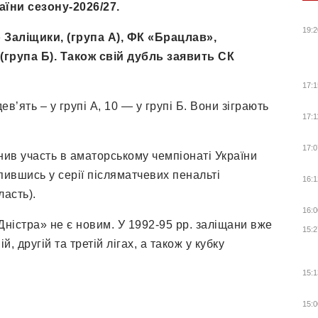
раїни сезону-2026
/
27.
19:2
» Заліщики, (група А), ФК «Брацлав»,
група Б). Також свій дубль заявить СК
17:1
дев’ять – у групі А, 10 — у групі Б. Вони зіграють
17:1
17:0
ив участь в аматорському чемпіонаті України
упившись у серії післяматчевих пенальті
16:1
ласть).
16:0
ністра» не є новим. У 1992-95 рр. заліщани вже
15:2
, другій та третій лігах, а також у кубку
15:1
15:0