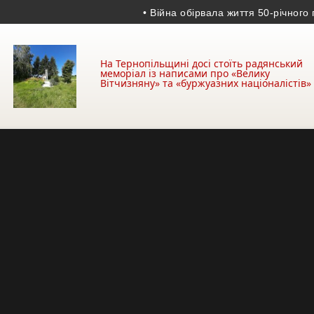
• Війна обірвала життя 50-річного гран
На Тернопільщині досі стоїть радянський
меморіал із написами про «Велику
Вітчизняну» та «буржуазних націоналістів»