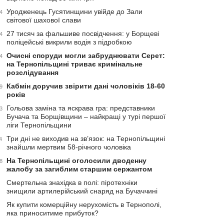
Уродженець Гусятинщини увійде до Зали
4
світової шахової слави
27 тисяч за фальшиве посвідчення: у Борщеві
4
поліцейські викрили водія з підробкою
Очисні споруди могли забруднювати Серет:
4
на Тернопільщині триває кримінальне
розслідування
Кабмін доручив звірити дані чоловіків 18-60
9
років
Гольова заміна та яскрава гра: представники
3
Бучача та Борщівщини – найкращі у турі першої
ліги Тернопільщини
Три дні не виходив на зв’язок: на Тернопільщині
4
знайшли мертвим 58-річного чоловіка
На Тернопільщині оголосили дводенну
8
жалобу за загиблим старшим сержантом
Смертельна знахідка в полі: піротехніки
знищили артилерійський снаряд на Бучаччині
Як купити комерційну нерухомість в Тернополі,
яка приноситиме прибуток?