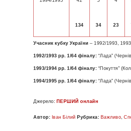
1994/1995
42
5
4
134
34
23
Учасник кубку України
– 1992/1993, 1993
1992/1993 рр. 1/64 фіналу:
“Лада” (Чернів
1993/1994 рр. 1/64 фіналу:
“Покуття” (Кол
1994/1995 рр. 1/64 фіналу:
“Лада” (Чернів
Джерело:
ПЕРШИЙ онлайн
Автор:
Іван Білий
Рубрика:
Важливо
,
Сп