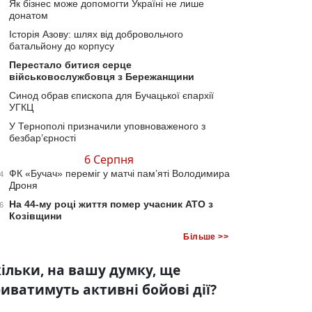
Як бізнес може допомогти Україні не лише
донатом
Історія Азову: шлях від добровольчого
батальйону до корпусу
Перестало битися серце
військовослужбовця з Бережанщини
Синод обрав єпископа для Бучацької єпархії
УГКЦ
У Тернополі призначили уповноваженого з
безбар’єрності
6 Серпня
ФК «Бучач» переміг у матчі пам’яті Володимира
4
Дроня
На 44-му році життя помер учасник АТО з
6
Козівщини
Більше >>
ільки, на вашу думку, ще
иватимуть активні бойові дії?