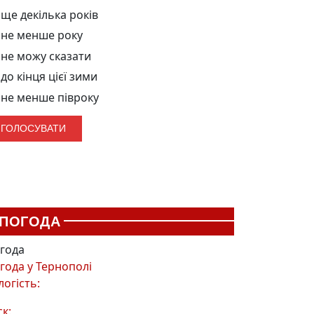
ще декілька років
не менше року
не можу сказати
до кінця цієї зими
не менше півроку
ПОГОДА
года
года у
Тернополі
логість:
ск: