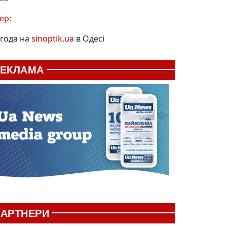
ер:
года на
sinoptik.ua
в Одесі
РЕКЛАМА
АРТНЕРИ