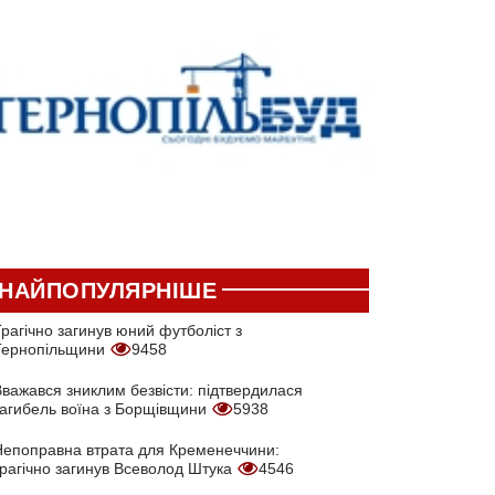
НАЙПОПУЛЯРНІШЕ
рагічно загинув юний футболіст з
Тернопільщини
9458
Вважався зниклим безвісти: підтвердилася
загибель воїна з Борщівщини
5938
Непоправна втрата для Кременеччини:
трагічно загинув Всеволод Штука
4546