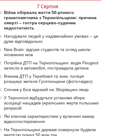
7 Серпня
Війна обірвала життя 50-річного
0
гранатометника з Тернопільщини: причина
смерті – гостра серцево-судинна
недостатність
Нагодувати людей у надзвичайних умовах – це
5
дуже відповідально
New Brain: відгуки студентів та огляд школи
1
іноземних мов
Потрійна ДТП на Тернопільщині: водія Peugeot
7
затисло в автомобілі, постраждала дитина
Вчинив ДТП у Теребовлі та зник: поліція
2
розшукує жителя Гусятинщини (фото+відео)
Спочив у Бозі відомий на Зборівщині лікар
0
У Тернополі відбудуться установчі збори
7
асоціації нащадків українських жертв польських
репресій
Які ключові характеристики у вуличних камер
3
відеоспостереження
На Тернопільщині державі повернули будівлю
0
вартістю понад 50 млн грн