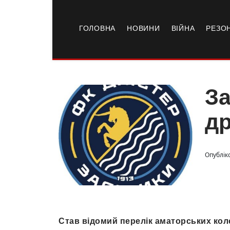
ГОЛОВНА
НОВИНИ
ВІЙНА
РЕЗО
За
др
Опублік
Став відомий перелік аматорських кол