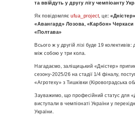
та ввійдуть у другу лігу чемпіоанту Ук
Як повідомляє
ufua_project
, це
: «Дністер
«Авангард» Лозова, «Карбон» Черкаси (
«Полтава»
Всього ж у другій лізі буде 19 колективів: 
між собою у три кола.
Нагадаємо, заліщицький «Дністер» припин
сезону-2025/26 на стадії 1/4 фіналу, пост
«Агротеху» з Тишківки (Кіровоградська об
Зауважимо, що професійний статус для «Д
виступали в чемпіонаті України у перехідній
України.