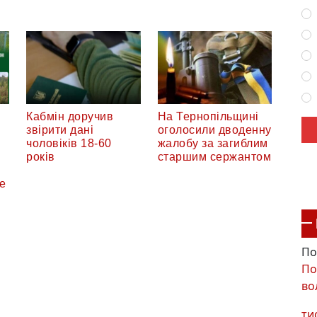
Кабмін доручив
На Тернопільщині
звірити дані
оголосили дводенну
чоловіків 18-60
жалобу за загиблим
років
старшим сержантом
е
По
По
во
ти