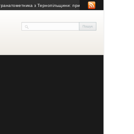
атометника з Тернопільщини: причина смерті – гостра серцево-с