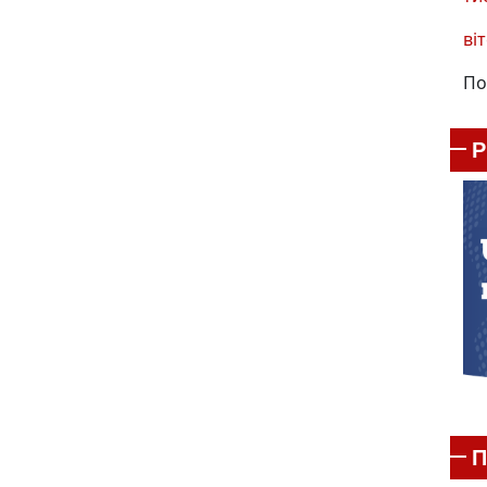
віт
По
П