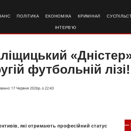
НАНС
ПОЛІТИКА
ЕКОНОМІКА
КРИМІНАЛ
СУСПІЛЬС
ІНТЕРВ’Ю
ліщицький «Дністер»
угій футбольній лізі!
овано: 17 Червня 2026р. о 22:43
ективів, які отримають професійний статус