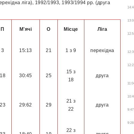
перехідна ліга), 1992/1993, 1993/1994 рр. (друга
14:4
13:0
П
М’ячі
О
Місце
Ліга
12:5
3
15:13
21
1 з 9
перехідна
12:3
12:2
15 з
18
30:45
25
друга
18
11:0
10:4
21 з
23
29:62
29
друга
22
9:47
9:28
22 з