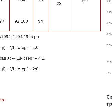
33
18:40
19
третя
9:22
22
9:15
77
92:160
94
8:30
8:00
/1994, 1994/1995 рр.
7:30
ці) – “Дністер” – 1:0.
омия) – “Дністер” – 4:1.
21:5
ці) – “Дністер” – 2:0.
18:4
Ск
орт
тр