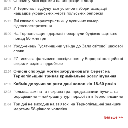
Спочив у Бозі відомий на Зборівщині лікар
16:00
У Тернополі відбудуться установчі збори асоціації
15:27
нащадків українських жертв польських репресій
Які ключові характеристики у вуличних камер
15:13
відеоспостереження
На Тернопільщині державі повернули будівлю вартістю
15:00
понад 50 млн грн
Уродженець Гусятинщини увійде до Зали світової шахової
14:44
слави
27 тисяч за фальшиве посвідчення: у Борщеві поліцейські
13:04
викрили водія з підробкою
Очисні споруди могли забруднювати Серет: на
12:54
Тернопільщині триває кримінальне розслідування
Кабмін доручив звірити дані чоловіків 18-60 років
12:39
Гольова заміна та яскрава гра: представники Бучача та
12:23
Борщівщини – найкращі у турі першої ліги Тернопільщини
Три дні не виходив на зв’язок: на Тернопільщині знайшли
11:04
мертвим 58-річного чоловіка
Більше >>