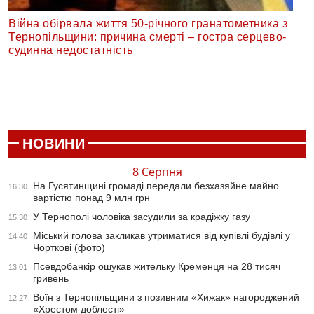
Війна обірвала життя 50-річного гранатометника з
Тернопільщини: причина смерті – гостра серцево-
судинна недостатність
НОВИНИ
8 Серпня
На Гусятинщині громаді передали безхазяйне майно
16:30
вартістю понад 9 млн грн
У Тернополі чоловіка засудили за крадіжку газу
15:30
Міський голова закликав утриматися від купівлі будівлі у
14:40
Чорткові (фото)
Псевдобанкір ошукав жительку Кременця на 28 тисяч
13:01
гривень
Воїн з Тернопільщини з позивним «Хижак» нагороджений
12:27
«Хрестом доблесті»