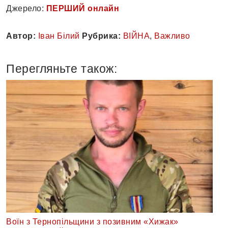
Джерело:
ПЕРШИЙ онлайн
Автор:
Іван Білий
Рубрика:
ВІЙНА
,
Важливо
Перегляньте також:
Воїн з Тернопільщини з позивним «Хижак»