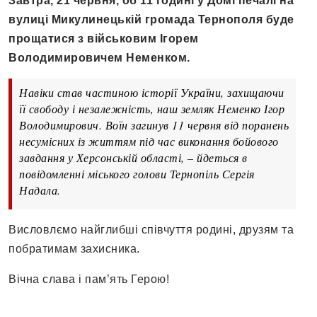
Завтра, 21 червня, об 11 годині у Домі печалі на
вулиці Микулинецькій громада Тернополя буде
прощатися з військовим Ігорем
Володимировичем Неменком.
Навіки став частиною історії України, захищаючи
її свободу і незалежність, наш земляк Неменко Ігор
Володимирович. Воїн загинув 11 червня від поранень
несумісних із життям під час виконання бойового
завдання у Херсонській області, – йдеться в
повідомленні міського голови Тернопіль Сергія
Надала.
Висловлємо найглибші співчуття родині, друзям та
побратимам захисника.
Вічна слава і пам’ять Герою!