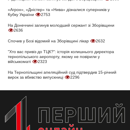
«Агрон», «Дністер» та «Нива» дізналися суперників у
Кубку України
2753
На Донеччині загинув молодший сержант зі Зборівщини
2636
Спочив у Бозі відомий на Зборівщині лікар
2632
"Хто вас привіз до ТЦК?": історія колишнього директора
тернопільського аеропорту, якому не повірили у
військкоматі
2323
На Тернопільщині апеляційний суд підтвердив 15-річний
вирок за вбивство випускниці
2296