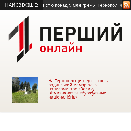
НАЙСВІЖІШЕ:
йне майно вартістю понад 9 млн грн
• У Тернополі чоловіка з
На Тернопільщині досі стоїть
радянський меморіал із
написами про «Велику
Вітчизняну» та «буржуазних
націоналістів»