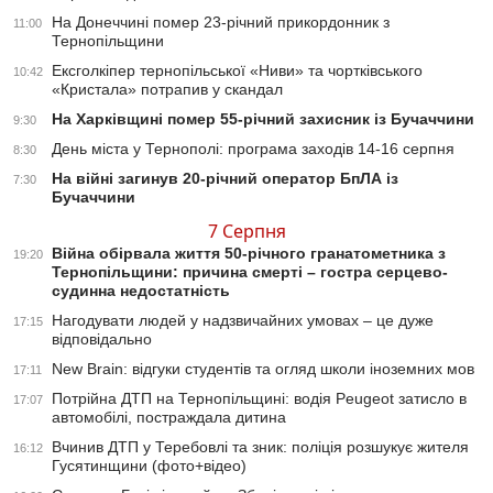
На Донеччині помер 23-річний прикордонник з
11:00
Тернопільщини
Ексголкіпер тернопільської «Ниви» та чортківського
10:42
«Кристала» потрапив у скандал
На Харківщині помер 55-річний захисник із Бучаччини
9:30
День міста у Тернополі: програма заходів 14-16 серпня
8:30
На війні загинув 20-річний оператор БпЛА із
7:30
Бучаччини
7 Серпня
Війна обірвала життя 50-річного гранатометника з
19:20
Тернопільщини: причина смерті – гостра серцево-
судинна недостатність
Нагодувати людей у надзвичайних умовах – це дуже
17:15
відповідально
New Brain: відгуки студентів та огляд школи іноземних мов
17:11
Потрійна ДТП на Тернопільщині: водія Peugeot затисло в
17:07
автомобілі, постраждала дитина
Вчинив ДТП у Теребовлі та зник: поліція розшукує жителя
16:12
Гусятинщини (фото+відео)