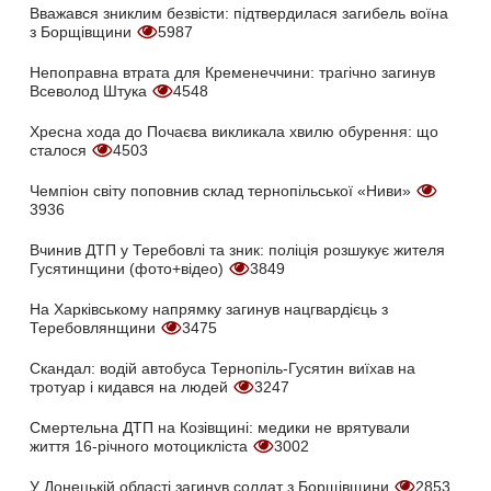
Вважався зниклим безвісти: підтвердилася загибель воїна
з Борщівщини
5987
Непоправна втрата для Кременеччини: трагічно загинув
Всеволод Штука
4548
Хресна хода до Почаєва викликала хвилю обурення: що
сталося
4503
Чемпіон світу поповнив склад тернопільської «Ниви»
3936
Вчинив ДТП у Теребовлі та зник: поліція розшукує жителя
Гусятинщини (фото+відео)
3849
На Харківському напрямку загинув нацгвардієць з
Теребовлянщини
3475
Скандал: водій автобуса Тернопіль-Гусятин виїхав на
тротуар і кидався на людей
3247
Смертельна ДТП на Козівщині: медики не врятували
життя 16-річного мотоцикліста
3002
У Донецькій області загинув солдат з Борщівщини
2853