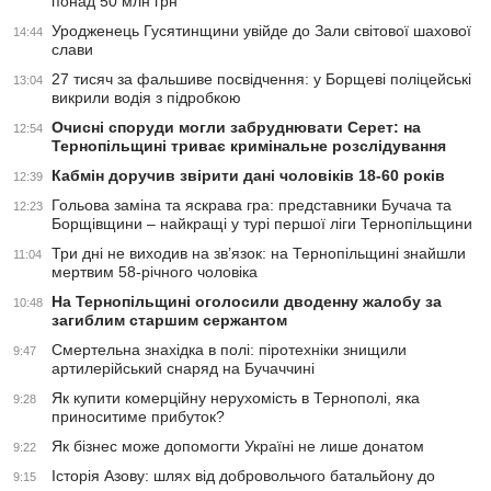
понад 50 млн грн
Уродженець Гусятинщини увійде до Зали світової шахової
14:44
слави
27 тисяч за фальшиве посвідчення: у Борщеві поліцейські
13:04
викрили водія з підробкою
Очисні споруди могли забруднювати Серет: на
12:54
Тернопільщині триває кримінальне розслідування
Кабмін доручив звірити дані чоловіків 18-60 років
12:39
Гольова заміна та яскрава гра: представники Бучача та
12:23
Борщівщини – найкращі у турі першої ліги Тернопільщини
Три дні не виходив на зв’язок: на Тернопільщині знайшли
11:04
мертвим 58-річного чоловіка
На Тернопільщині оголосили дводенну жалобу за
10:48
загиблим старшим сержантом
Смертельна знахідка в полі: піротехніки знищили
9:47
артилерійський снаряд на Бучаччині
Як купити комерційну нерухомість в Тернополі, яка
9:28
приноситиме прибуток?
Як бізнес може допомогти Україні не лише донатом
9:22
Історія Азову: шлях від добровольчого батальйону до
9:15