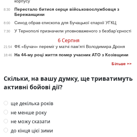
корпусу
Перестало битися серце військовослужбовця з
8:30
Бережанщини
Синод обрав єпископа для Бучацької єпархії УГКЦ
8:00
У Тернополі призначили уповноваженого з безбар’єрності
7:30
6 Серпня
ФК «Бучач» переміг у матчі пам’яті Володимира Дроня
21:54
На 44-му році життя помер учасник АТО з Козівщини
18:46
Більше >>
Скільки, на вашу думку, ще триватимуть
активні бойові дії?
ще декілька років
не менше року
не можу сказати
до кінця цієї зими