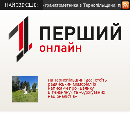
НАЙСВІЖІШЕ:
ття 50-річного гранатометника з Тернопільщини: причина сме
На Тернопільщині досі стоїть
радянський меморіал із
написами про «Велику
Вітчизняну» та «буржуазних
націоналістів»