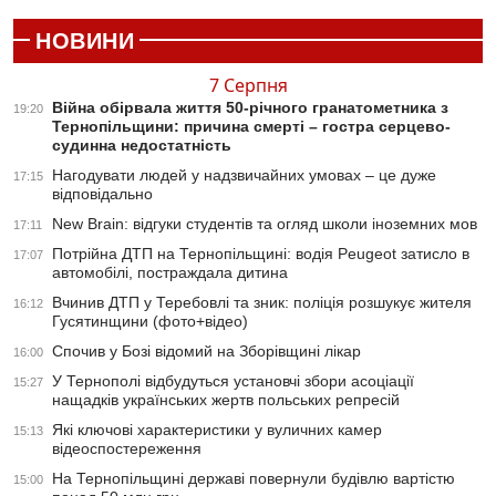
НОВИНИ
7 Серпня
Війна обірвала життя 50-річного гранатометника з
19:20
Тернопільщини: причина смерті – гостра серцево-
судинна недостатність
Нагодувати людей у надзвичайних умовах – це дуже
17:15
відповідально
New Brain: відгуки студентів та огляд школи іноземних мов
17:11
Потрійна ДТП на Тернопільщині: водія Peugeot затисло в
17:07
автомобілі, постраждала дитина
Вчинив ДТП у Теребовлі та зник: поліція розшукує жителя
16:12
Гусятинщини (фото+відео)
Спочив у Бозі відомий на Зборівщині лікар
16:00
У Тернополі відбудуться установчі збори асоціації
15:27
нащадків українських жертв польських репресій
Які ключові характеристики у вуличних камер
15:13
відеоспостереження
На Тернопільщині державі повернули будівлю вартістю
15:00