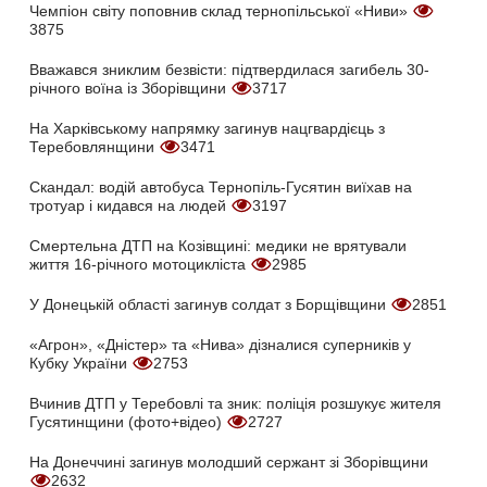
Чемпіон світу поповнив склад тернопільської «Ниви»
3875
Вважався зниклим безвісти: підтвердилася загибель 30-
річного воїна із Зборівщини
3717
На Харківському напрямку загинув нацгвардієць з
Теребовлянщини
3471
Скандал: водій автобуса Тернопіль-Гусятин виїхав на
тротуар і кидався на людей
3197
Смертельна ДТП на Козівщині: медики не врятували
життя 16-річного мотоцикліста
2985
У Донецькій області загинув солдат з Борщівщини
2851
«Агрон», «Дністер» та «Нива» дізналися суперників у
Кубку України
2753
Вчинив ДТП у Теребовлі та зник: поліція розшукує жителя
Гусятинщини (фото+відео)
2727
На Донеччині загинув молодший сержант зі Зборівщини
2632