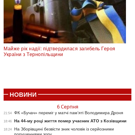
Майже рік надії: підтвердилася загибель Героя
України з Тернопільщини
НОВИНИ
6 Серпня
ФК «Бучач» переміг у матчі пам’яті Володимира Дроня
21:54
На 44-му році життя помер учасник АТО з Козівщини
18:46
На Зборівщині безвісти зник чоловік із серйозними
18:24
порушеннями зору