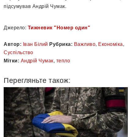
підсумував Андрій Чумак.
Джерело:
Тижневик "Номер один"
Автор:
Іван Білий
Рубрика:
Важливо
,
Економіка
,
Суспільство
Мітки:
Андрій Чумак
,
тепло
Перегляньте також: