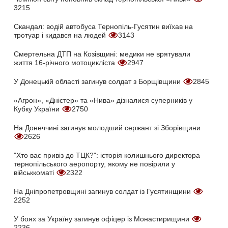
3215
Скандал: водій автобуса Тернопіль-Гусятин виїхав на
тротуар і кидався на людей
3143
Смертельна ДТП на Козівщині: медики не врятували
життя 16-річного мотоцикліста
2947
У Донецькій області загинув солдат з Борщівщини
2845
«Агрон», «Дністер» та «Нива» дізналися суперників у
Кубку України
2750
На Донеччині загинув молодший сержант зі Зборівщини
2626
"Хто вас привіз до ТЦК?": історія колишнього директора
тернопільського аеропорту, якому не повірили у
військкоматі
2322
На Дніпропетровщині загинув солдат із Гусятинщини
2252
У боях за Україну загинув офіцер із Монастирищини
2236