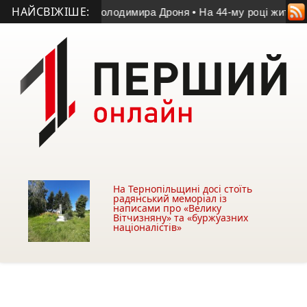
НАЙСВІЖІШЕ:
атчі пам’яті Володимира Дроня
• На 44-му році життя помер 
На Тернопільщині досі стоїть
радянський меморіал із
написами про «Велику
Вітчизняну» та «буржуазних
націоналістів»