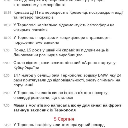
11:42
інтенсивному землеробстві
Кривава ДТП на перехресті в Кременці: постраждали водії
10:55
та четверо пасажирів
У Тернополі капітально відремонтують світлофори на
10:30
чотирьох локаціях
У Тернополі перевірили кондиціонери в транспорті:
10:00
порушення вже виявили
Понад 15 років у швейній справі: як підприємець із
9:30
Лановеччини розширив виробництво
Стало відомо, коли великогаївський «Агрон» стартує у
9:00
Кубку України
147 км/год у селищі біля Тернополя: водійку BMW, яку 24
8:30
рази притягували до відповідальності, знову спіймали на
порушенні
У Тернополі чоловік випав із вікна п’ятого поверху:
8:00
очевидці розповіли, що сталося
Мама з молитвою написала ікону для сина: на фронті
7:30
загинув захисник із Тернополя
5 Серпня
У Тернополі зафіксували температурний рекорд
23:22