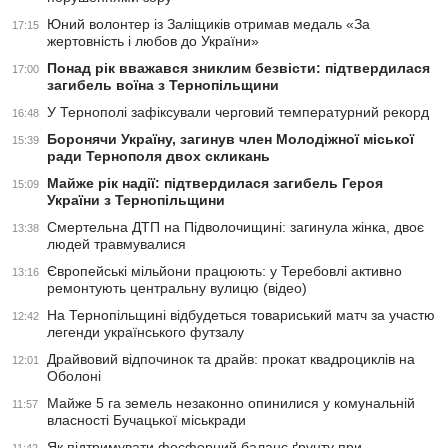
Юний волонтер із Заліщиків отримав медаль «За
17:15
жертовність і любов до України»
Понад рік вважався зниклим безвісти: підтвердилася
17:00
загибель воїна з Тернопільщини
У Тернополі зафіксували черговий температурний рекорд
16:48
Боронячи Україну, загинув член Молодіжної міської
15:39
ради Тернополя двох скликань
Майже рік надії: підтвердилася загибель Героя
15:09
України з Тернопільщини
Смертельна ДТП на Підволочищині: загинула жінка, двоє
13:38
людей травмувалися
Європейські мільйони працюють: у Теребовлі активно
13:16
ремонтують центральну вулицю (відео)
На Тернопільщині відбудеться товариський матч за участю
12:42
легенди українського футзалу
Драйвовий відпочинок та драйв: прокат квадроциклів на
12:01
Оболоні
Майже 5 га земель незаконно опинилися у комунальній
11:57
власності Бучацької міськради
Як підтримувати фосфорний баланс ґрунту при