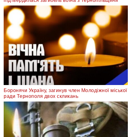
підтвердилася загибель воїна з Тернопільщини
Боронячи Україну, загинув член Молодіжної міської
ради Тернополя двох скликань