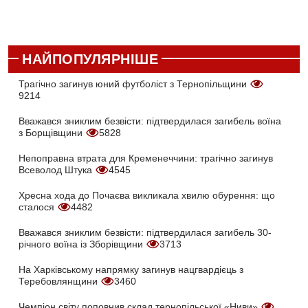
НАЙПОПУЛЯРНІШЕ
Трагічно загинув юний футболіст з Тернопільщини
9214
Вважався зниклим безвісти: підтвердилася загибель воїна
з Борщівщини
5828
Непоправна втрата для Кременеччини: трагічно загинув
Всеволод Штука
4545
Хресна хода до Почаєва викликала хвилю обурення: що
сталося
4482
Вважався зниклим безвісти: підтвердилася загибель 30-
річного воїна із Зборівщини
3713
На Харківському напрямку загинув нацгвардієць з
Теребовлянщини
3460
Чемпіон світу поповнив склад тернопільської «Ниви»