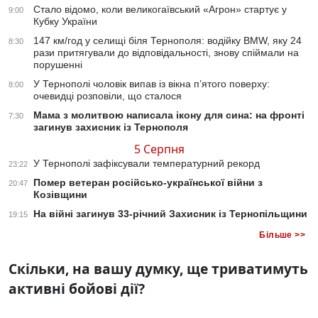
Стало відомо, коли великогаївський «Агрон» стартує у
9:00
Кубку України
147 км/год у селищі біля Тернополя: водійку BMW, яку 24
8:30
рази притягували до відповідальності, знову спіймали на
порушенні
У Тернополі чоловік випав із вікна п’ятого поверху:
8:00
очевидці розповіли, що сталося
Мама з молитвою написала ікону для сина: на фронті
7:30
загинув захисник із Тернополя
5 Серпня
У Тернополі зафіксували температурний рекорд
23:22
Помер ветеран російсько-української війни з
20:47
Козівщини
На війні загинув 33-річний Захисник із Тернопільщини
19:15
Більше >>
Скільки, на вашу думку, ще триватимуть
активні бойові дії?