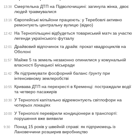
Смертельна ДТП на Підволочищині: загинула жінка, двоє
13:38
людей травмувалися
Європейські мільйони працюють: у Теребовлі активно
13:16
ремонтують центральну вулицю (відео)
На Тернопільщині відбудеться товариський матч за участю
12:42
легенди українського футзалу
Драйвовий відпочинок та драйв: прокат квадроциклів на
12:01
Оболоні
Майже 5 га земель незаконно опинилися у комунальній
11:57
власності Бучацької міськради
Як підтримувати фосфорний баланс ґрунту при
11:42
інтенсивному землеробстві
Кривава ДТП на перехресті в Кременці: постраждали водії
10:55
та четверо пасажирів
У Тернополі капітально відремонтують світлофори на
10:30
чотирьох локаціях
У Тернополі перевірили кондиціонери в транспорті:
10:00
порушення вже виявили
Понад 15 років у швейній справі: як підприємець із
9:30
Лановеччини розширив виробництво