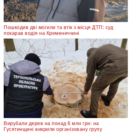
Пошкодив дві могили та втік з місця ДТП: суд
покарав водія на Кременеччині
Вирубали дерев на понад 6 млн грн: на
Гусятинщині викрили організовану групу