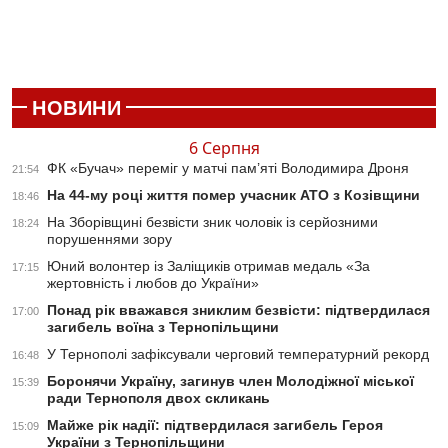
НОВИНИ
6 Серпня
ФК «Бучач» переміг у матчі пам’яті Володимира Дроня
21:54
На 44-му році життя помер учасник АТО з Козівщини
18:46
На Зборівщині безвісти зник чоловік із серйозними
18:24
порушеннями зору
Юний волонтер із Заліщиків отримав медаль «За
17:15
жертовність і любов до України»
Понад рік вважався зниклим безвісти: підтвердилася
17:00
загибель воїна з Тернопільщини
У Тернополі зафіксували черговий температурний рекорд
16:48
Боронячи Україну, загинув член Молодіжної міської
15:39
ради Тернополя двох скликань
Майже рік надії: підтвердилася загибель Героя
15:09
України з Тернопільщини