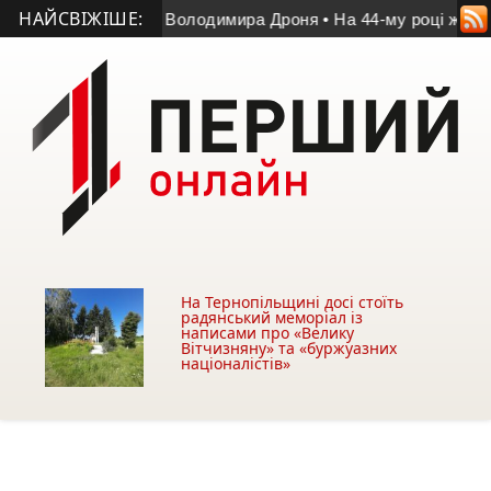
НАЙСВІЖІШЕ:
у матчі пам’яті Володимира Дроня
• На 44-му році життя пом
На Тернопільщині досі стоїть
радянський меморіал із
написами про «Велику
Вітчизняну» та «буржуазних
націоналістів»