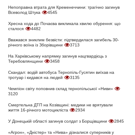
Непоправна втрата для Кременеччини: трагічно загинув
Всеволод Штука
4545
Хресна хода до Почаєва викликала хвилю обурення: що
сталося
4482
Вважався зниклим безвісти: підтвердилася загибель 30-
річного воїна із Зборівщини
3713
На Харківському напрямку загинув нацгвардієць з
Теребовлянщини
3458
Скандал: водій автобуса Тернопіль-Гусятин виїхав на
тротуар і кидався на людей
3135
Чемпіон світу поповнив склад тернопільської «Ниви»
3120
Смертельна ДТП на Козівщині: медики не врятували
життя 16-річного мотоцикліста
2934
У Донецькій області загинув солдат з Борщівщини
2845
«Агрон», «Дністер» та «Нива» дізналися суперників у