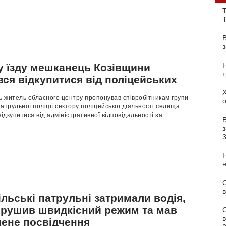
Т
ну їзду мешканець Козівщини
ся відкупитися від поліцейських
ь житель обласного центру пропонував співробітникам групи
атрульної поліції сектору поліцейської діяльності селища
відкупитися від адміністративної відповідальності за
з
С
в
льські патрульні затримали водія,
орушив швидкісний режим та мав
лене посвідчення