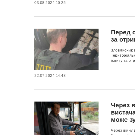
03.08.2024 10:25
Перед 
за отр
Зловмисник з
Територіальн
іспиту та от
22.07.2024 14:43
Через в
вистача
може з
Через війну 