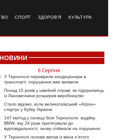
ТВО
СПОРТ
ЗДОРОВ’Я
КУЛЬТУРА
НОВИНИ
6 Серпня
У Тернополі перевірили кондиціонери в
0
транспорті: порушення вже виявили
Понад 15 років у швейній справі: як підприємець
із Лановеччини розширив виробництво
Стало відомо, коли великогаївський «Агрон»
стартує у Кубку України
147 км/год у селищі біля Тернополя: водійку
BMW, яку 24 рази притягували до
відповідальності, знову спіймали на порушенні
У Тернополі чоловік випав із вікна п’ятого