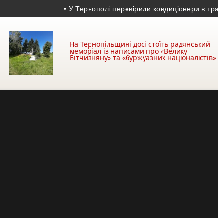
• У Тернополі перевірили кондиціонери в транспор
На Тернопільщині досі стоїть радянський
меморіал із написами про «Велику
Вітчизняну» та «буржуазних націоналістів»