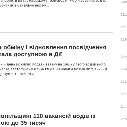
для роботи на громадському транспорті. Мобілізованих водіїв,
14:0
монтників банально нікому...
13:1
13:1
13:0
 обміну і відновлення посвідчення
тала доступною в Дії
12:4
ній день можливо подати заявку на заміну свого водійського
через застосунок у кілька кліків. Замовити можна як фізичний
12:4
документ і забрати...
12:3
12:1
11:4
опільщині 110 вакансій водів із
10:5
тою до 35 тисяч