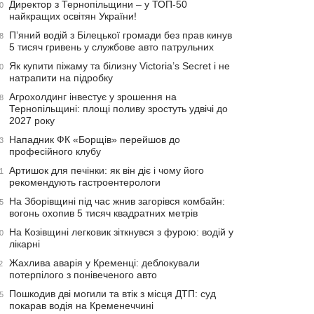
Директор з Тернопільщини – у ТОП-50
0
найкращих освітян України!
П’яний водій з Білецької громади без прав кинув
8
5 тисяч гривень у службове авто патрульних
Як купити піжаму та білизну Victoria’s Secret і не
0
натрапити на підробку
Агрохолдинг інвестує у зрошення на
8
Тернопільщині: площі поливу зростуть удвічі до
2027 року
Нападник ФК «Борщів» перейшов до
3
професійного клубу
Артишок для печінки: як він діє і чому його
1
рекомендують гастроентерологи
На Зборівщині під час жнив загорівся комбайн:
5
вогонь охопив 5 тисяч квадратних метрів
На Козівщині легковик зіткнувся з фурою: водій у
0
лікарні
Жахлива аварія у Кременці: деблокували
2
потерпілого з понівеченого авто
Пошкодив дві могили та втік з місця ДТП: суд
5
покарав водія на Кременеччині