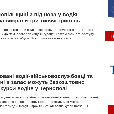
опільщині з-під носа у водія
а викрали три тисячі гривень
дільничні офіцери поліції встановили причетність 19-річного
у до майнового злочину. Фігурант шляхом вільного доступу
П
 з салону автобуса. Повідомлення про злочин...
овані водії-військовослужбовці та
ені в запас можуть безкоштовно
курси водіїв у Тернополі
 водії-військовослужбовці та звільнені в запас (демобілізовані)
кі зареєстровані на території Тернопільської міської
ної громади, можуть пройти безкоштовно курси навчання