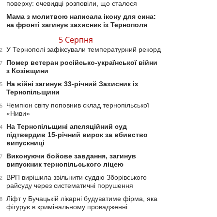
поверху: очевидці розповіли, що сталося
Мама з молитвою написала ікону для сина:
на фронті загинув захисник із Тернополя
5 Серпня
У Тернополі зафіксували температурний рекорд
2
Помер ветеран російсько-української війни
7
з Козівщини
На війні загинув 33-річний Захисник із
5
Тернопільщини
Чемпіон світу поповнив склад тернопільської
5
«Ниви»
На Тернопільщині апеляційний суд
4
підтвердив 15-річний вирок за вбивство
випускниці
Виконуючи бойове завдання, загинув
7
випускник тернопільського ліцею
ВРП вирішила звільнити суддю Зборівського
2
райсуду через систематичні порушення
Ліфт у Бучацькій лікарні будуватиме фірма, яка
8
фігурує в кримінальному провадженні