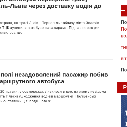
ль-Львів через доставку водія до
По
 червня, на трасі Львів – Тернопіль поблизу міста Золочів
По
и ТЦК зупинили автобус з пасажирами. Під час перевірки
иявилось, що...
во
ти
віт
По
ополі незадоволений пасажир побив
маршрутного автобуса
 20 травня, у соцмережах з’явилося відео, на якому невідома
ть тілесні ушкодження водієві маршрутки. Поліцейські
обставини цієї події. Того ж...