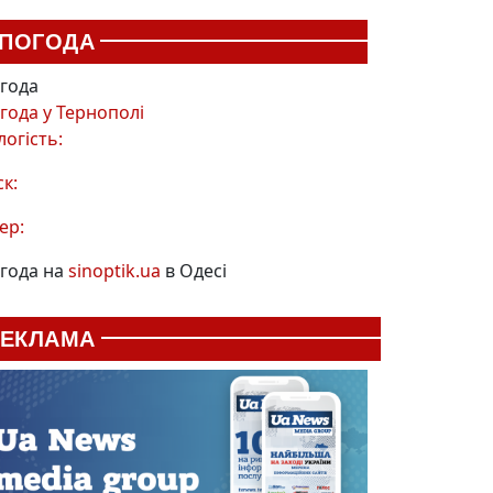
ПОГОДА
года
года у
Тернополі
логість:
ск:
ер:
года на
sinoptik.ua
в Одесі
РЕКЛАМА