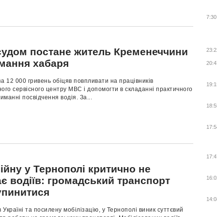
7:30
судом постане житель Кременеччини
23:2
имання хабаря
20:4
а 12 000 гривень обіцяв повпливати на працівників
19:1
ого сервісного центру МВС і допомогти в складанні практичного
риманні посвідчення водія. За...
18:5
17:5
17:4
ійну у Тернополі критично не
є водіїв: громадський транспорт
16:0
упинитися
14:0
в Україні та посилену мобілізацію, у Тернополі виник суттєвий