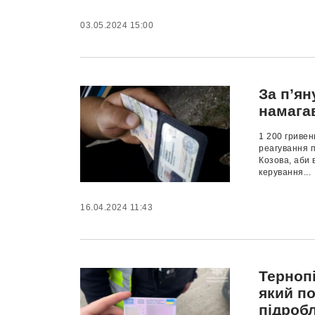
03.05.2024 15:00
За п’я
намагав
1 200 гривен
реагування п
Козова, аби 
керування...
16.04.2024 11:43
Тернопі
який п
підроб