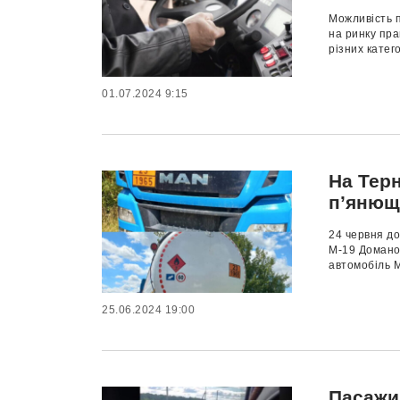
Можливість п
на ринку пра
різних катег
01.07.2024 9:15
На Тер
п’янющ
24 червня до
М-19 Доманов
автомобіль M
25.06.2024 19:00
Пасажи