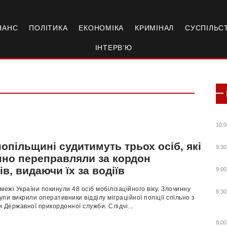
НАНС
ПОЛІТИКА
ЕКОНОМІКА
КРИМІНАЛ
СУСПІЛЬС
ІНТЕРВ’Ю
10:0
опільщині судитимуть трьох осіб, які
9:30
нно переправляли за кордон
ів, видаючи їх за водіїв
9:00
межі України покинули 48 осіб мобілізаційного віку. Злочинну
8:30
рупи викрили оперативники відділу міграційної поліції спільно з
 Державної прикордонної служби. Слідчі...
8:00