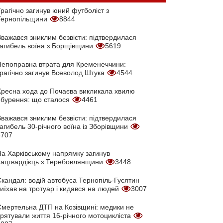
рагічно загинув юний футболіст з
Тернопільщини
8844
Вважався зниклим безвісти: підтвердилася
загибель воїна з Борщівщини
5619
Непоправна втрата для Кременеччини:
трагічно загинув Всеволод Штука
4544
Хресна хода до Почаєва викликала хвилю
обурення: що сталося
4461
Вважався зниклим безвісти: підтвердилася
агибель 30-річного воїна із Зборівщини
3707
На Харківському напрямку загинув
нацгвардієць з Теребовлянщини
3448
кандал: водій автобуса Тернопіль-Гусятин
иїхав на тротуар і кидався на людей
3007
Смертельна ДТП на Козівщині: медики не
врятували життя 16-річного мотоцикліста