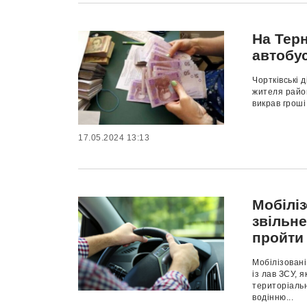
На Терн
автобус
Чортківські 
жителя район
викрав гроші
17.05.2024 13:13
Мобіліз
звільн
пройти 
Мобілізовані
із лав ЗСУ, я
територіаль
водінню...