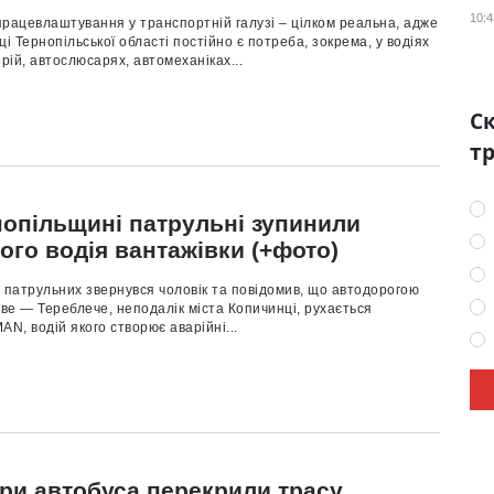
10:4
рацевлаштування у транспортній галузі – цілком реальна, адже
ці Тернопільської області постійно є потреба, зокрема, у водіях
орій, автослюсарях, автомеханіках...
Ск
тр
нопільщині патрульні зупинили
ого водія вантажівки (+фото)
 патрульних звернувся чоловік та повідомив, що автодорогою
е — Тереблече, неподалік міста Копичинці, рухається
AN, водій якого створює аварійні...
ри автобуса перекрили трасу