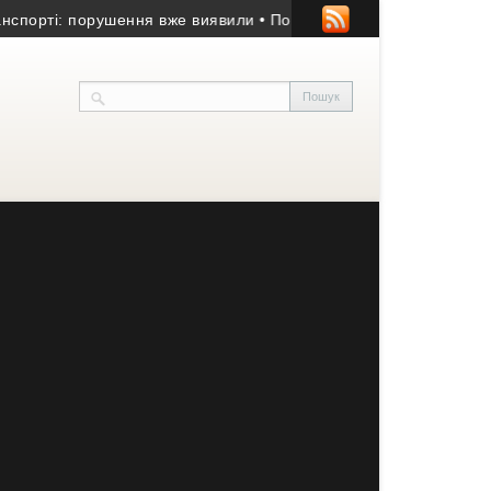
ті: порушення вже виявили
• Понад 15 років у швейній справі: 