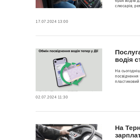
брак водіїв 
слюсарів, ре
17.07.2024 13:00
Послуга
водія с
На сьогодніш
посвідчення 
пластиковий 
02.07.2024 11:30
На Терн
зарпла