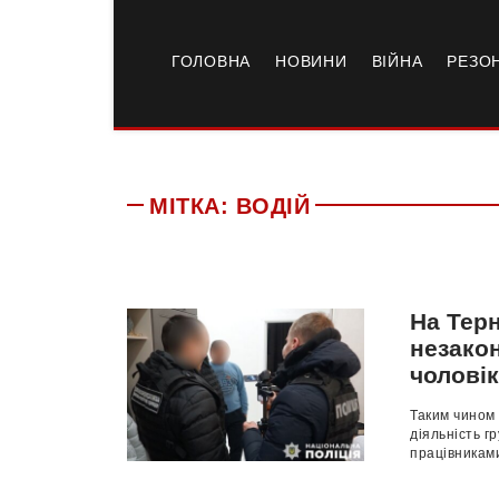
ГОЛОВНА
НОВИНИ
ВІЙНА
РЕЗО
МІТКА:
ВОДІЙ
На Терн
незако
чоловік
Таким чином 
діяльність г
працівниками