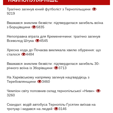
НАЙПОПУЛЯРНІШЕ
Трагічно загинув юний футболіст з Тернопільщини
9219
Вважався зниклим безвісти: підтвердилася загибель воїна
з Борщівщини
5835
Непоправна втрата для Кременеччини: трагічно загинув
Всеволод Штука
4545
Хресна хода до Почаєва викликала хвилю обурення: що
сталося
4484
Вважався зниклим безвісти: підтвердилася загибель 30-
річного воїна із Зборівщини
3713
На Харківському напрямку загинув нацгвардієць з
Теребовлянщини
3460
Чемпіон світу поповнив склад тернопільської «Ниви»
3260
Скандал: водій автобуса Тернопіль-Гусятин виїхав на
тротуар і кидався на людей
3146