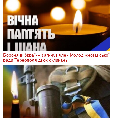
Боронячи Україну, загинув член Молодіжної міської
ради Тернополя двох скликань