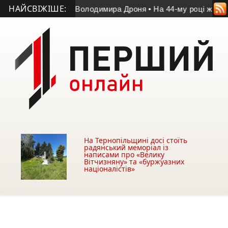
НАЙСВІЖІШЕ:
атчі пам’яті Володимира Дроня
• На 44-му році життя помер 
На Тернопільщині досі стоїть
радянський меморіал із
написами про «Велику
Вітчизняну» та «буржуазних
націоналістів»