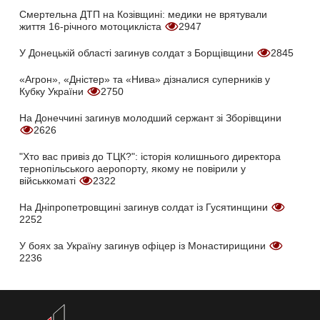
Смертельна ДТП на Козівщині: медики не врятували
життя 16-річного мотоцикліста
2947
У Донецькій області загинув солдат з Борщівщини
2845
«Агрон», «Дністер» та «Нива» дізналися суперників у
Кубку України
2750
На Донеччині загинув молодший сержант зі Зборівщини
2626
"Хто вас привіз до ТЦК?": історія колишнього директора
тернопільського аеропорту, якому не повірили у
військкоматі
2322
На Дніпропетровщині загинув солдат із Гусятинщини
2252
У боях за Україну загинув офіцер із Монастирищини
2236