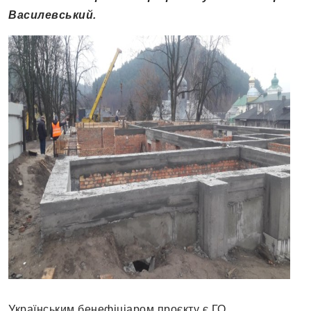
Василевський.
Українським бенефіціаром проєкту є ГО