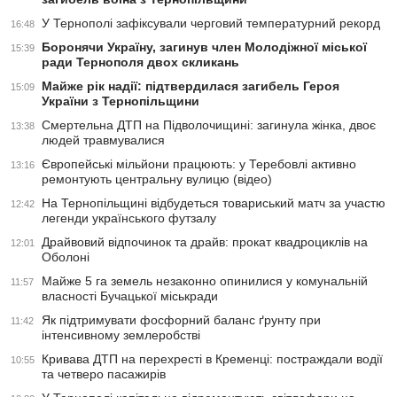
У Тернополі зафіксували черговий температурний рекорд
16:48
Боронячи Україну, загинув член Молодіжної міської
15:39
ради Тернополя двох скликань
Майже рік надії: підтвердилася загибель Героя
15:09
України з Тернопільщини
Смертельна ДТП на Підволочищині: загинула жінка, двоє
13:38
людей травмувалися
Європейські мільйони працюють: у Теребовлі активно
13:16
ремонтують центральну вулицю (відео)
На Тернопільщині відбудеться товариський матч за участю
12:42
легенди українського футзалу
Драйвовий відпочинок та драйв: прокат квадроциклів на
12:01
Оболоні
Майже 5 га земель незаконно опинилися у комунальній
11:57
власності Бучацької міськради
Як підтримувати фосфорний баланс ґрунту при
11:42
інтенсивному землеробстві
Кривава ДТП на перехресті в Кременці: постраждали водії
10:55
та четверо пасажирів