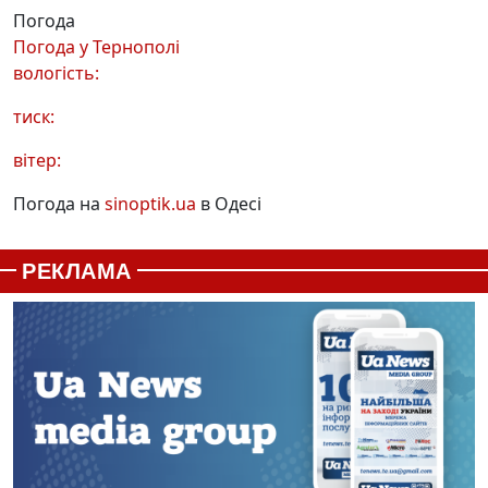
Погода
Погода у
Тернополі
вологість:
тиск:
вітер:
Погода на
sinoptik.ua
в Одесі
РЕКЛАМА