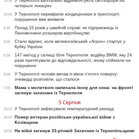
У Тернополі капітально відремонтують світлофори на
10:30
чотирьох локаціях
У Тернополі перевірили кондиціонери в транспорті:
10:00
порушення вже виявили
Понад 15 років у швейній справі: як підприємець із
9:30
Лановеччини розширив виробництво
Стало відомо, коли великогаївський «Агрон» стартує у
9:00
Кубку України
147 км/год у селищі біля Тернополя: водійку BMW, яку 24
8:30
рази притягували до відповідальності, знову спіймали на
порушенні
У Тернополі чоловік випав із вікна п’ятого поверху:
8:00
очевидці розповіли, що сталося
Мама з молитвою написала ікону для сина: на фронті
7:30
загинув захисник із Тернополя
5 Серпня
У Тернополі зафіксували температурний рекорд
23:22
Помер ветеран російсько-української війни з
20:47
Козівщини
На війні загинув 33-річний Захисник із Тернопільщини
19:15