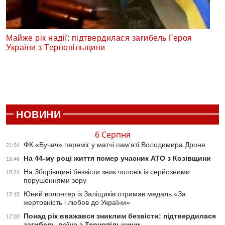
Майже рік надії: підтвердилася загибель Героя
України з Тернопільщини
НОВИНИ
6 Серпня
ФК «Бучач» переміг у матчі пам’яті Володимира Дроня
21:54
На 44-му році життя помер учасник АТО з Козівщини
18:46
На Зборівщині безвісти зник чоловік із серйозними
18:24
порушеннями зору
Юний волонтер із Заліщиків отримав медаль «За
17:15
жертовність і любов до України»
Понад рік вважався зниклим безвісти: підтвердилася
17:00
загибель воїна з Тернопільщини