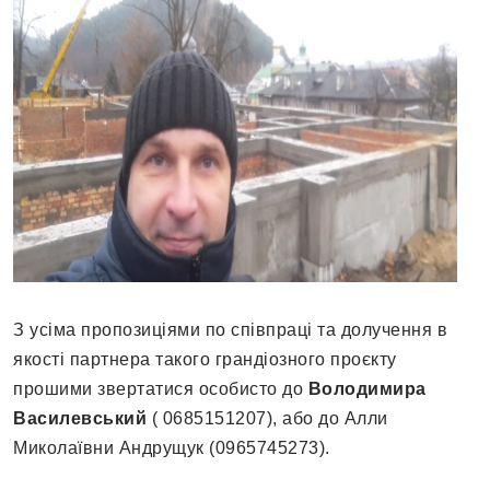
З усіма пропозиціями по співпраці та долучення в
якості партнера такого грандіозного проєкту
прошими звертатися особисто до
Володимира
Василевський
( 0685151207), або до Алли
Миколаївни Андрущук (0965745273).