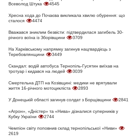
Всеволод Штука
4545
Хресна хода до Почаєва викликала хвилю обурення: що
сталося
4474
Вважався зниклим безвісти: підтвердилася загибель 30-
річного воїна із Зборівщини
3709
На Харківському напрямку загинув нацгвардієць з
Теребовлянщини
3449
Скандал: водій автобуса Тернопіль-Гусятин виїхав на
тротуар і кидався на людей
3039
Смертельна ДТП на Козівщині: медики не врятували
життя 16-річного мотоцикліста
2893
У Донецькій області загинув солдат з Борщівщини
2841
«Агрон», «Дністер» та «Нива» дізналися суперників у
Кубку України
2744
Чемпіон світу поповнив склад тернопільської «Ниви»
2619