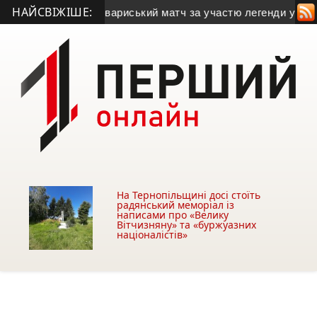
НАЙСВІЖІШЕ:
відбудеться товариський матч за участю легенди українсько
На Тернопільщині досі стоїть
радянський меморіал із
написами про «Велику
Вітчизняну» та «буржуазних
націоналістів»