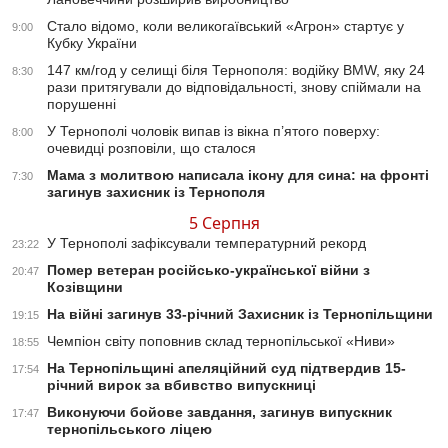
Стало відомо, коли великогаївський «Агрон» стартує у
9:00
Кубку України
147 км/год у селищі біля Тернополя: водійку BMW, яку 24
8:30
рази притягували до відповідальності, знову спіймали на
порушенні
У Тернополі чоловік випав із вікна п’ятого поверху:
8:00
очевидці розповіли, що сталося
Мама з молитвою написала ікону для сина: на фронті
7:30
загинув захисник із Тернополя
5 Серпня
У Тернополі зафіксували температурний рекорд
23:22
Помер ветеран російсько-української війни з
20:47
Козівщини
На війні загинув 33-річний Захисник із Тернопільщини
19:15
Чемпіон світу поповнив склад тернопільської «Ниви»
18:55
На Тернопільщині апеляційний суд підтвердив 15-
17:54
річний вирок за вбивство випускниці
Виконуючи бойове завдання, загинув випускник
17:47
тернопільського ліцею