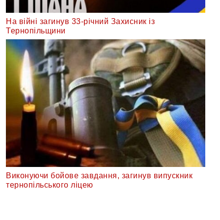
На війні загинув 33-річний Захисник із
Тернопільщини
Виконуючи бойове завдання, загинув випускник
тернопільського ліцею