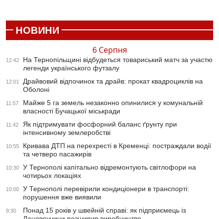
НОВИНИ
6 Серпня
На Тернопільщині відбудеться товариський матч за участю
12:42
легенди українського футзалу
Драйвовий відпочинок та драйв: прокат квадроциклів на
12:01
Оболоні
Майже 5 га земель незаконно опинилися у комунальній
11:57
власності Бучацької міськради
Як підтримувати фосфорний баланс ґрунту при
11:42
інтенсивному землеробстві
Кривава ДТП на перехресті в Кременці: постраждали водії
10:55
та четверо пасажирів
У Тернополі капітально відремонтують світлофори на
10:30
чотирьох локаціях
У Тернополі перевірили кондиціонери в транспорті:
10:00
порушення вже виявили
Понад 15 років у швейній справі: як підприємець із
9:30
Лановеччини розширив виробництво