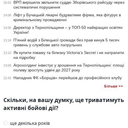
ВРП вирішила звільнити суддю Зборівського райсуду через
16:02
систематичні порушення
Ліфт у Бучацькій лікарні будуватиме фірма, яка фігурує в
14:08
кримінальному провадженні
Директор з Тернопільщини – у ТОП-50 найкращих освітян
14:00
України!
П’яний водій з Білецької громади без прав кинув 5 тисяч
13:18
гривень у службове авто патрульних
Як купити піжаму та білизну Victoria’s Secret і не натрапити
13:10
на підробку
Агрохолдинг інвестує у зрошення на Тернопільщині: площі
13:08
поливу зростуть удвічі до 2027 року
Нападник ФК «Борщів» перейшов до професійного клубу
12:43
Більше >>
Скільки, на вашу думку, ще триватимуть
активні бойові дії?
ще декілька років