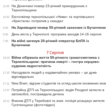
На Донеччині помер 23-річний прикордонник з
11:00
Тернопільщини
Ексголкіпер тернопільської «Ниви» та чортківського
10:42
«Кристала» потрапив у скандал
На Харківщині помер 55-річний захисник із Бучаччини
9:30
День міста у Тернополі: програма заходів 14-16 серпня
8:30
На війні загинув 20-річний оператор БпЛА із
7:30
Бучаччини
7 Серпня
Війна обірвала життя 50-річного гранатометника з
19:20
Тернопільщини: причина смерті – гостра серцево-
судинна недостатність
Нагодувати людей у надзвичайних умовах – це дуже
17:15
відповідально
New Brain: відгуки студентів та огляд школи іноземних мов
17:11
Потрійна ДТП на Тернопільщині: водія Peugeot затисло в
17:07
автомобілі, постраждала дитина
Вчинив ДТП у Теребовлі та зник: поліція розшукує жителя
16:12
Гусятинщини (фото+відео)