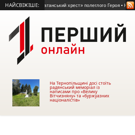
НАЙСВІЖІШЕ:
али «Комбатанський хрест» полеглого Героя
• На Запоріжжі
На Тернопільщині досі стоїть
радянський меморіал із
написами про «Велику
Вітчизняну» та «буржуазних
націоналістів»