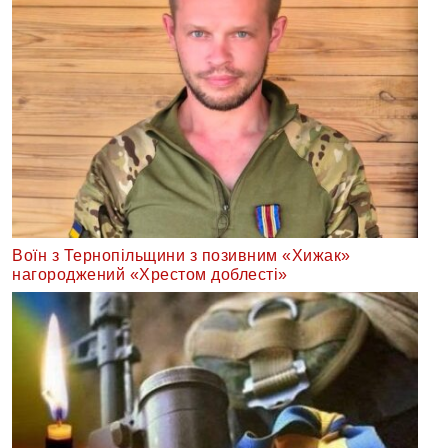
Воїн з Тернопільщини з позивним «Хижак»
нагороджений «Хрестом доблесті»