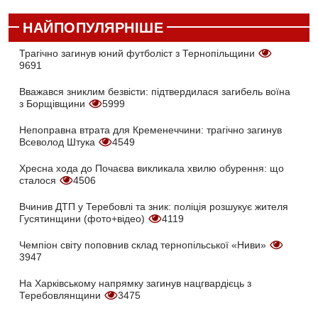
НАЙПОПУЛЯРНІШЕ
Трагічно загинув юний футболіст з Тернопільщини
9691
Вважався зниклим безвісти: підтвердилася загибель воїна
з Борщівщини
5999
Непоправна втрата для Кременеччини: трагічно загинув
Всеволод Штука
4549
Хресна хода до Почаєва викликала хвилю обурення: що
сталося
4506
Вчинив ДТП у Теребовлі та зник: поліція розшукує жителя
Гусятинщини (фото+відео)
4119
Чемпіон світу поповнив склад тернопільської «Ниви»
3947
На Харківському напрямку загинув нацгвардієць з
Теребовлянщини
3475