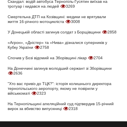
Скандал: водій автобуса Тернопіль-Гусятин виїхав на
тротуар і кидався на людей
3269
Смертельна ДТП на Козівщині: медики не врятували
життя 16-річного мотоцикліста
3008
У Донецькій області загинув солдат з Борщівщини
2858
«Агрон», «Дністер» та «Нива» дізналися суперників у
Кубку України
2758
Спочив у Бозі відомий на Зборівщині лікар
2704
На Донеччині загинув молодший сержант зі Зборівщини
2636
"Хто вас привіз до ТЦК?": історія колишнього директора
тернопільського аеропорту, якому не повірили у
військкоматі
2323
На Тернопільщині апеляційний суд підтвердив 15-річний
вирок за вбивство випускниці
2318