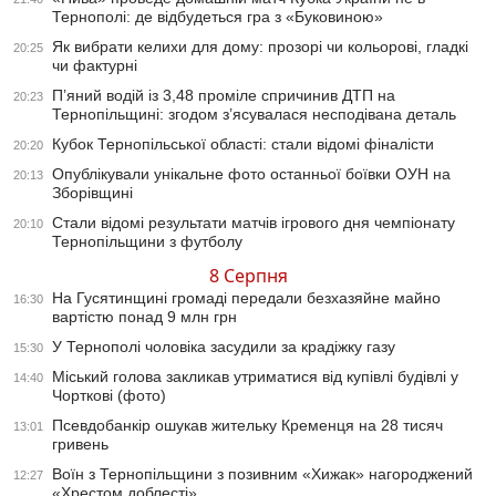
Тернополі: де відбудеться гра з «Буковиною»
Як вибрати келихи для дому: прозорі чи кольорові, гладкі
20:25
чи фактурні
П’яний водій із 3,48 проміле спричинив ДТП на
20:23
Тернопільщині: згодом з’ясувалася несподівана деталь
Кубок Тернопільської області: стали відомі фіналісти
20:20
Опублікували унікальне фото останньої боївки ОУН на
20:13
Зборівщині
Стали відомі результати матчів ігрового дня чемпіонату
20:10
Тернопільщини з футболу
8 Серпня
На Гусятинщині громаді передали безхазяйне майно
16:30
вартістю понад 9 млн грн
У Тернополі чоловіка засудили за крадіжку газу
15:30
Міський голова закликав утриматися від купівлі будівлі у
14:40
Чорткові (фото)
Псевдобанкір ошукав жительку Кременця на 28 тисяч
13:01
гривень
Воїн з Тернопільщини з позивним «Хижак» нагороджений
12:27
«Хрестом доблесті»