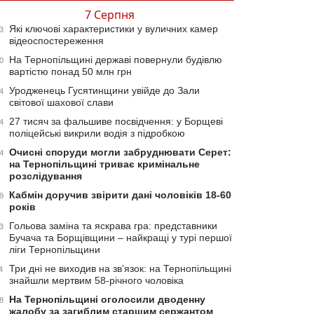
7 Серпня
Які ключові характеристики у вуличних камер
3
відеоспостереження
На Тернопільщині державі повернули будівлю
0
вартістю понад 50 млн грн
Уродженець Гусятинщини увійде до Зали
4
світової шахової слави
27 тисяч за фальшиве посвідчення: у Борщеві
4
поліцейські викрили водія з підробкою
Очисні споруди могли забруднювати Серет:
4
на Тернопільщині триває кримінальне
розслідування
Кабмін доручив звірити дані чоловіків 18-60
9
років
Гольова заміна та яскрава гра: представники
3
Бучача та Борщівщини – найкращі у турі першої
ліги Тернопільщини
Три дні не виходив на зв’язок: на Тернопільщині
4
знайшли мертвим 58-річного чоловіка
На Тернопільщині оголосили дводенну
8
жалобу за загиблим старшим сержантом