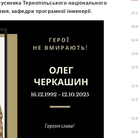
пускника Тернопільського національного
улюя, кафедри програмної інженерії.
15:1
15:0
14:4
13:0
12:5
12:3
12:2
11:0
10:4