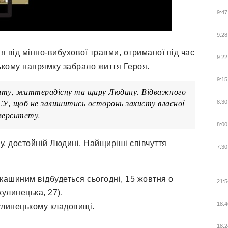
9:47
9:28
 від мінно-вибухової травми, отриманої під час
9:22
ькому напрямку забрало життя Героя.
9:15
риту, життєрадісну та щиру Людину. Відважного
ЗСУ, щоб не залишитись осторонь захисту власної
8:30
іверситету.
8:00
у, достойній Людині. Найщиріші співчуття
7:30
ашиним відбудеться сьогодні, 15 жовтня о
21:5
кулинецька, 27).
18:4
улинецькому кладовищі.
18:2