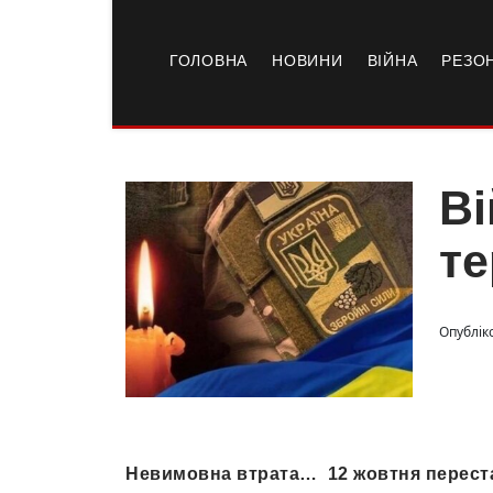
ГОЛОВНА
НОВИНИ
ВІЙНА
РЕЗО
Ві
те
Опублік
Невимовна втрата… 12 жовтня переста