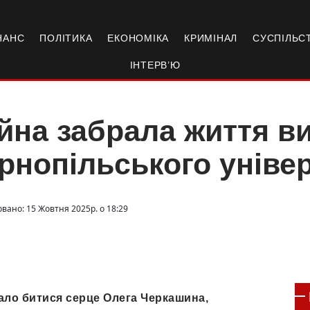
НАНС
ПОЛІТИКА
ЕКОНОМІКА
КРИМІНАЛ
СУСПІЛЬС
ІНТЕРВ’Ю
йна забрала життя в
рнопільського уніве
овано: 15 Жовтня 2025р. о 18:29
ло битися серце Олега Черкашина,