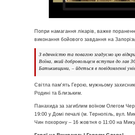
Попри намагання лікарів, важке поранення
виконання бойового завдання на Запоріз
З вдячністю та повагою згадуємо цю відк
Воїна, який добровольцем вступив до лав 
Батькивщини, – йдеться в повідомленні ун
Світла пам’ять Герою, мужньому захисник
Родині та Близьким.
Панахида за загиблим воїном Олегом Черк
19:00 у Домі печалі (м. Тернопіль, вул. Ми
Чин похорону – 16 жовтня о 11:00 на Мик