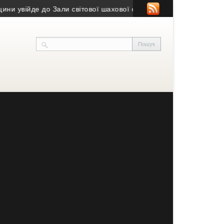
йде до Зали світової шахової слави
• 27 тисяч за фальшиве пос