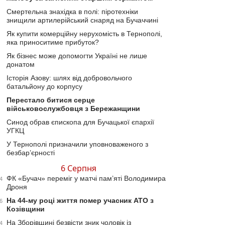
Смертельна знахідка в полі: піротехніки
знищили артилерійський снаряд на Бучаччині
Як купити комерційну нерухомість в Тернополі,
яка приноситиме прибуток?
Як бізнес може допомогти Україні не лише
донатом
Історія Азову: шлях від добровольчого
батальйону до корпусу
Перестало битися серце
військовослужбовця з Бережанщини
Синод обрав єпископа для Бучацької єпархії
УГКЦ
У Тернополі призначили уповноваженого з
безбар’єрності
6 Серпня
ФК «Бучач» переміг у матчі пам’яті Володимира
4
Дроня
На 44-му році життя помер учасник АТО з
6
Козівщини
На Зборівщині безвісти зник чоловік із
4