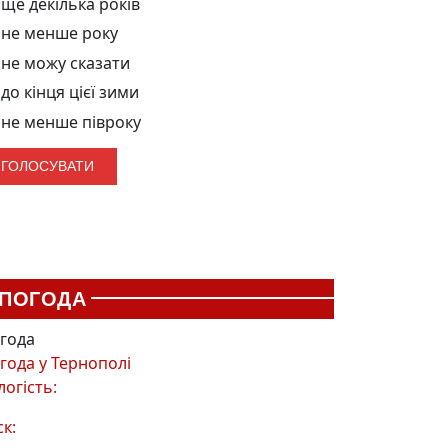
ще декілька років
не менше року
не можу сказати
до кінця цієї зими
не менше півроку
ПОГОДА
года
года у
Тернополі
логість:
ск: