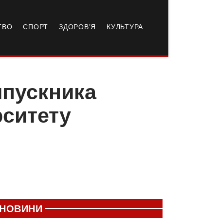
ТВО
СПОРТ
ЗДОРОВ’Я
КУЛЬТУРА
ипускника
рситету
НОВИНИ