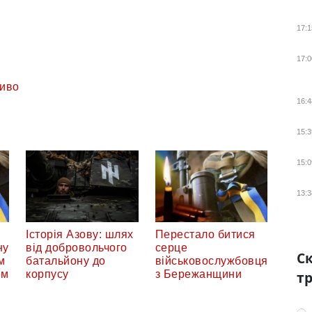
17:1
17:0
иво
16:4
15:3
15:0
13:3
Історія Азову: шлях
Перестало битися
ну
від добровольчого
серце
Ск
м
батальйону до
військовослужбовця
тр
ом
корпусу
з Бережанщини