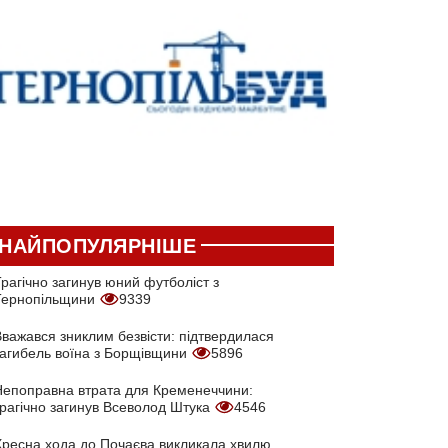
НАЙПОПУЛЯРНІШЕ
рагічно загинув юний футболіст з
Тернопільщини
9339
Вважався зниклим безвісти: підтвердилася
загибель воїна з Борщівщини
5896
Непоправна втрата для Кременеччини:
трагічно загинув Всеволод Штука
4546
Хресна хода до Почаєва викликала хвилю