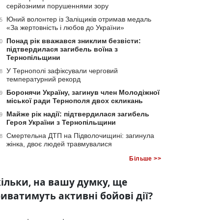
серйозними порушеннями зору
Юний волонтер із Заліщиків отримав медаль
5
«За жертовність і любов до України»
Понад рік вважався зниклим безвісти:
0
підтвердилася загибель воїна з
Тернопільщини
У Тернополі зафіксували черговий
8
температурний рекорд
Боронячи Україну, загинув член Молодіжної
9
міської ради Тернополя двох скликань
Майже рік надії: підтвердилася загибель
9
Героя України з Тернопільщини
Смертельна ДТП на Підволочищині: загинула
8
жінка, двоє людей травмувалися
Більше >>
ільки, на вашу думку, ще
иватимуть активні бойові дії?