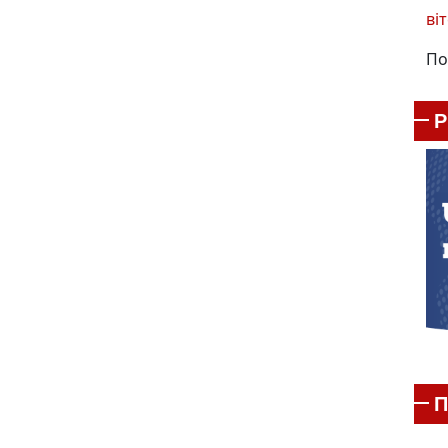
віт
По
П