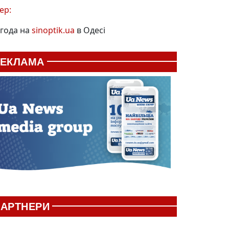
ер:
года на
sinoptik.ua
в Одесі
РЕКЛАМА
АРТНЕРИ