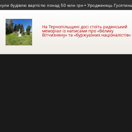
дівлю вартістю понад 50 млн грн
• Уродженець Гусятинщини уві
На Тернопільщині досі стоїть радянський
меморіал із написами про «Велику
Вітчизняну» та «буржуазних націоналістів»