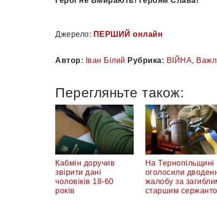
Герої не Вмирають! Героям Слава!
Джерело:
ПЕРШИЙ онлайн
Автор:
Іван Білий
Рубрика:
ВІЙНА
,
Важл
Перегляньте також:
Кабмін доручив
На Тернопільщині
звірити дані
оголосили дводен
чоловіків 18-60
жалобу за загибли
років
старшим сержант