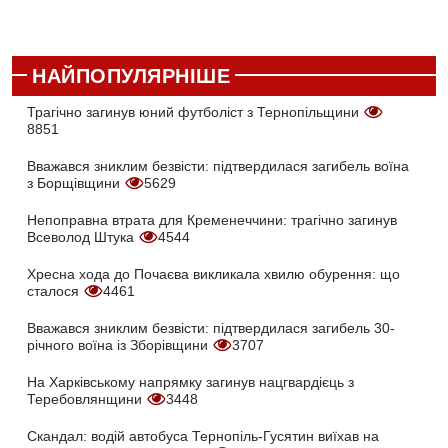
НАЙПОПУЛЯРНІШЕ
Трагічно загинув юний футболіст з Тернопільщини
8851
Вважався зниклим безвісти: підтвердилася загибель воїна
з Борщівщини
5629
Непоправна втрата для Кременеччини: трагічно загинув
Всеволод Штука
4544
Хресна хода до Почаєва викликала хвилю обурення: що
сталося
4461
Вважався зниклим безвісти: підтвердилася загибель 30-
річного воїна із Зборівщини
3707
На Харківському напрямку загинув нацгвардієць з
Теребовлянщини
3448
Скандал: водій автобуса Тернопіль-Гусятин виїхав на