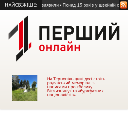
НАЙСВІЖІШЕ:
орушення вже виявили
• Понад 15 років у швейній справі: як
На Тернопільщині досі стоїть
радянський меморіал із
написами про «Велику
Вітчизняну» та «буржуазних
націоналістів»