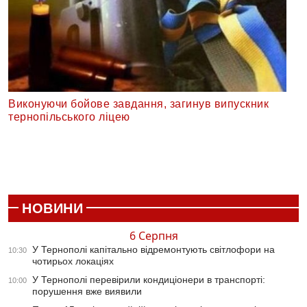
Виконуючи бойове завдання, загинув випускник
тернопільського ліцею
НОВИНИ
6 Серпня
У Тернополі капітально відремонтують світлофори на
10:30
чотирьох локаціях
У Тернополі перевірили кондиціонери в транспорті:
10:00
порушення вже виявили