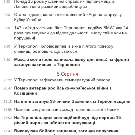
Понад 15 років у швейній справі: як підприємець із
9:30
Лановеччини розширив виробництво
Стало відомо, коли великогаївський «Агрон» стартує у
9:00
Кубку України
147 км/год у селищі біля Тернополя: водійку BMW, яку 24
8:30
рази притягували до відповідальності, знову спіймали на
порушенні
У Тернополі чоловік випав із вікна п’ятого поверху:
8:00
очевидці розповіли, що сталося
Мама з молитвою написала ікону для сина: на фронті
7:30
загинув захисник із Тернополя
5 Серпня
У Тернополі зафіксували температурний рекорд
23:22
Помер ветеран російсько-української війни з
20:47
Козівщини
На війні загинув 33-річний Захисник із Тернопільщини
19:15
Чемпіон світу поповнив склад тернопільської «Ниви»
18:55
На Тернопільщині апеляційний суд підтвердив 15-
17:54
річний вирок за вбивство випускниці
Виконуючи бойове завдання, загинув випускник
17:47