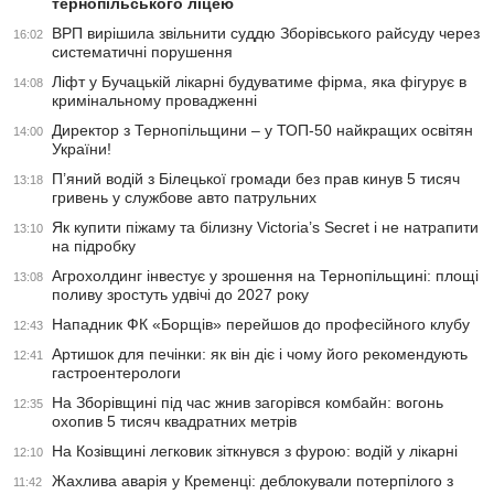
тернопільського ліцею
ВРП вирішила звільнити суддю Зборівського райсуду через
16:02
систематичні порушення
Ліфт у Бучацькій лікарні будуватиме фірма, яка фігурує в
14:08
кримінальному провадженні
Директор з Тернопільщини – у ТОП-50 найкращих освітян
14:00
України!
П’яний водій з Білецької громади без прав кинув 5 тисяч
13:18
гривень у службове авто патрульних
Як купити піжаму та білизну Victoria’s Secret і не натрапити
13:10
на підробку
Агрохолдинг інвестує у зрошення на Тернопільщині: площі
13:08
поливу зростуть удвічі до 2027 року
Нападник ФК «Борщів» перейшов до професійного клубу
12:43
Артишок для печінки: як він діє і чому його рекомендують
12:41
гастроентерологи
На Зборівщині під час жнив загорівся комбайн: вогонь
12:35
охопив 5 тисяч квадратних метрів
На Козівщині легковик зіткнувся з фурою: водій у лікарні
12:10
Жахлива аварія у Кременці: деблокували потерпілого з
11:42