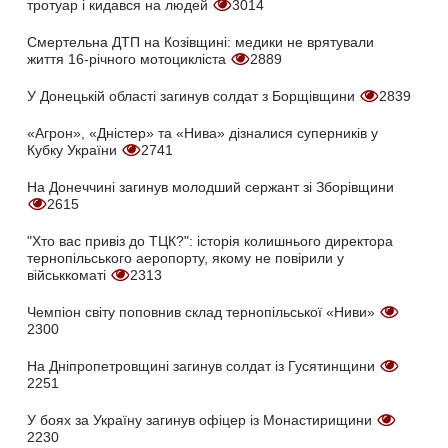
тротуар і кидався на людей
3014
Смертельна ДТП на Козівщині: медики не врятували
життя 16-річного мотоцикліста
2889
У Донецькій області загинув солдат з Борщівщини
2839
«Агрон», «Дністер» та «Нива» дізналися суперників у
Кубку України
2741
На Донеччині загинув молодший сержант зі Зборівщини
2615
"Хто вас привіз до ТЦК?": історія колишнього директора
тернопільського аеропорту, якому не повірили у
військкоматі
2313
Чемпіон світу поповнив склад тернопільської «Ниви»
2300
На Дніпропетровщині загинув солдат із Гусятинщини
2251
У боях за Україну загинув офіцер із Монастирищини
2230