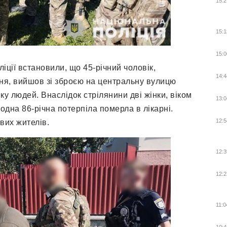
15:2
15:1
15:0
ліції встановили, що 45-річний чоловік,
14:4
ння, вийшов зі зброєю на центральну вулицю
мку людей. Внаслідок стрілянини дві жінки, віком
13:0
е одна 86-річна потерпіла померла в лікарні.
12:5
вих жителів.
12:3
12:2
11:0