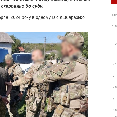
скеровано до суду.
8:30
рпні 2024 року в одному із сіл Збаразької
7:30
19:2
17:1
17:1
17:0
16:1
16:0