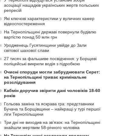
У Тернополі відбудуться установчі збори
7
асоціації нащадків українських жертв польських
репресій
Які ключові характеристики у вуличних камер
3
відеоспостереження
На Тернопільщині державі повернули будівлю
0
вартістю понад 50 млн грн
Уродженець Гусятинщини увійде до Зали
4
світової шахової слави
27 тисяч за фальшиве посвідчення: у Борщеві
4
поліцейські викрили водія з підробкою
Очисні споруди могли забруднювати Серет:
4
на Тернопільщині триває кримінальне
розслідування
Кабмін доручив звірити дані чоловіків 18-60
9
років
Гольова заміна та яскрава гра: представники
3
Бучача та Борщівщини – найкращі у турі першої
ліги Тернопільщини
Три дні не виходив на зв’язок: на Тернопільщині
4
знайшли мертвим 58-річного чоловіка
На Тернопільщині оголосили дводенну