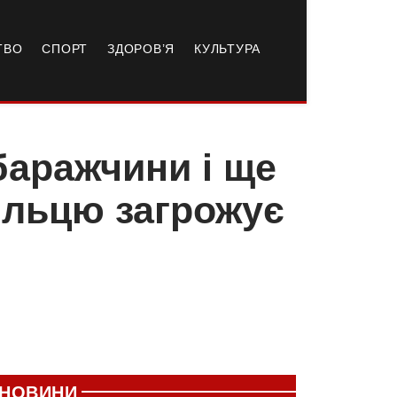
ТВО
СПОРТ
ЗДОРОВ’Я
КУЛЬТУРА
баражчини і ще
ільцю загрожує
НОВИНИ