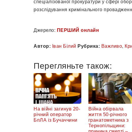
спеціалізованої прокуратури у сфері обо
розслідування кримінального провадженн
Джерело:
ПЕРШИЙ онлайн
Автор:
Іван Білий
Рубрика:
Важливо
,
Кр
Перегляньте також:
На війні загинув 20-
Війна обірвала
річний оператор
життя 50-річного
БпЛА із Бучаччини
гранатометника з
Тернопільщини:
причина смерті –