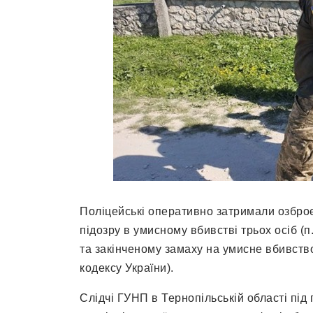
Поліцейські оперативно затримали озбро
підозру в умисному вбивстві трьох осіб (п.
та закінченому замаху на умисне вбивство (ч
кодексу України).
Слідчі ГУНП в Тернопільській області пі