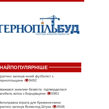
НАЙПОПУЛЯРНІШЕ
рагічно загинув юний футболіст з
Тернопільщини
9492
Вважався зниклим безвісти: підтвердилася
загибель воїна з Борщівщини
5961
Непоправна втрата для Кременеччини:
трагічно загинув Всеволод Штука
4546