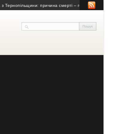
нопільщини: причина смерті – гостра серцево-судинна недостатн