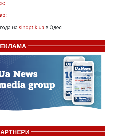
ск:
ер:
года на
sinoptik.ua
в Одесі
РЕКЛАМА
АРТНЕРИ