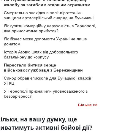
8
жалобу за загиблим старшим сержантом
Смертельна знахідка в полі: піротехніки
знищили артилерійський снаряд на Бучаччині
Як купити комерційну нерухомість в Тернополі,
яка приноситиме прибуток?
Як бізнес може допомогти Україні не лише
донатом
Історія Азову: шлях від добровольчого
батальйону до корпусу
Перестало битися серце
військовослужбовця з Бережанщини
Синод обрав єпископа для Бучацької єпархії
УГКЦ
У Тернополі призначили уповноваженого з
безбар’єрності
Більше >>
ільки, на вашу думку, ще
иватимуть активні бойові дії?