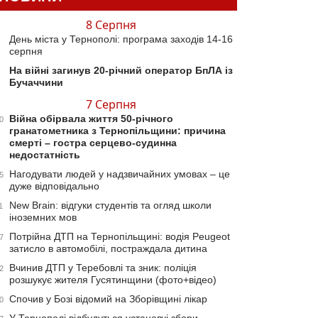
8 Серпня
День міста у Тернополі: програма заходів 14-16
серпня
На війні загинув 20-річний оператор БпЛА із
Бучаччини
7 Серпня
Війна обірвала життя 50-річного
0
гранатометника з Тернопільщини: причина
смерті – гостра серцево-судинна
недостатність
Нагодувати людей у надзвичайних умовах – це
5
дуже відповідально
New Brain: відгуки студентів та огляд школи
1
іноземних мов
Потрійна ДТП на Тернопільщині: водія Peugeot
7
затисло в автомобілі, постраждала дитина
Вчинив ДТП у Теребовлі та зник: поліція
2
розшукує жителя Гусятинщини (фото+відео)
Спочив у Бозі відомий на Зборівщині лікар
0