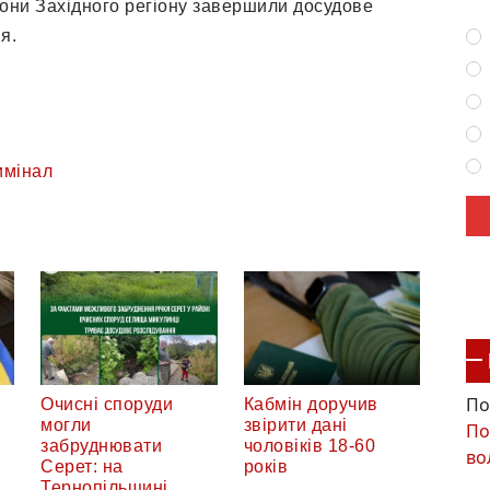
рони Західного регіону завершили досудове
я.
имінал
По
Очисні споруди
Кабмін доручив
могли
звірити дані
По
забруднювати
чоловіків 18-60
во
Серет: на
років
Тернопільщині