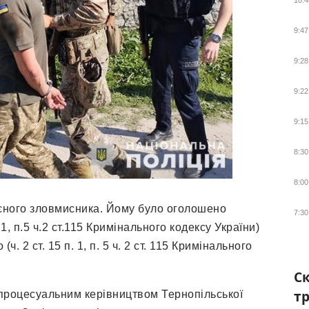
10:4
9:47
9:28
9:22
9:15
8:30
8:00
єного зловмисника. Йому було оголошено
7:30
1, п.5 ч.2 ст.115 Кримінального кодексу України)
. 2 ст. 15 п. 1, п. 5 ч. 2 ст. 115 Кримінального
Ск
тр
д процесуальним керівництвом Тернопільської