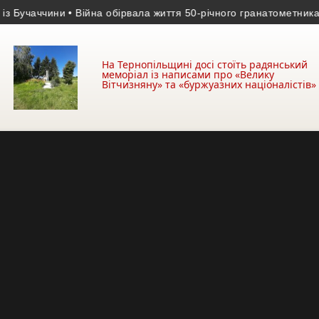
аччини
• Війна обірвала життя 50-річного гранатометника з Тер
На Тернопільщині досі стоїть радянський
меморіал із написами про «Велику
Вітчизняну» та «буржуазних націоналістів»