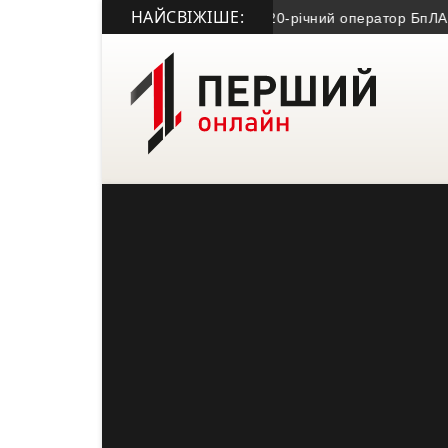
НАЙСВІЖІШЕ:
14-16 серпня
• На війні загинув 20-річний оператор БпЛА із Буч