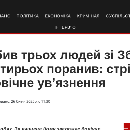
НАНС
ПОЛІТИКА
ЕКОНОМІКА
КРИМІНАЛ
СУСПІЛЬС
ІНТЕРВ’Ю
ив трьох людей зі З
тирьох поранив: стр
вічне ув’язнення
вано: 26 Січня 2025р. о 11:30
дях. За вчинене йому загрожує довічне