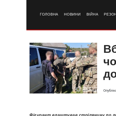
ГОЛОВНА
НОВИНИ
ВІЙНА
РЕЗО
Вб
чо
до
Опубліко
Фігурант влаштував стрілянину по лю