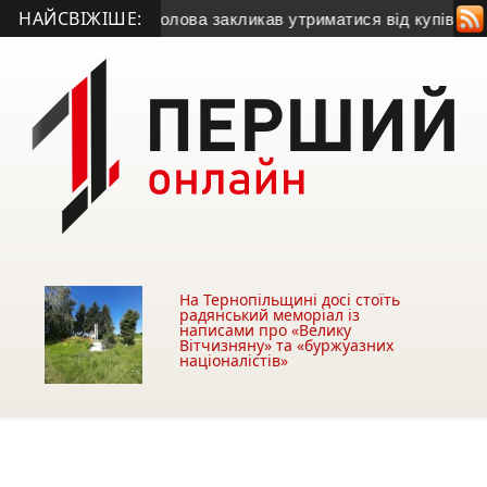
НАЙСВІЖІШЕ:
зу
• Міський голова закликав утриматися від купівлі будівлі 
На Тернопільщині досі стоїть
радянський меморіал із
написами про «Велику
Вітчизняну» та «буржуазних
націоналістів»