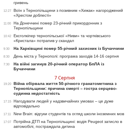
гривень
Воїн з Тернопільщини з позивним «Хижак» нагороджений
12:27
«Хрестом доблесті»
На Донеччині помер 23-річний прикордонник з
11:00
Тернопільщини
Ексголкіпер тернопільської «Ниви» та чортківського
10:42
«Кристала» потрапив у скандал
На Харківщині помер 55-річний захисник із Бучаччини
9:30
День міста у Тернополі: програма заходів 14-16 серпня
8:30
На війні загинув 20-річний оператор БпЛА із
7:30
Бучаччини
7 Серпня
Війна обірвала життя 50-річного гранатометника з
19:20
Тернопільщини: причина смерті – гостра серцево-
судинна недостатність
Нагодувати людей у надзвичайних умовах – це дуже
17:15
відповідально
New Brain: відгуки студентів та огляд школи іноземних мов
17:11
Потрійна ДТП на Тернопільщині: водія Peugeot затисло в
17:07
автомобілі, постраждала дитина