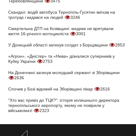
Теребовлянщини
3475
Скандал: водій автобуса Тернопіль-Гусятин виїхав на
тротуар і кидався на людей
3246
Смертельна ДТП на Козівщині: медики не врятували
життя 16-річного мотоцикліста
3001
У Донецькій області загинув солдат з Борщівщини
2853
«Агрон», «Дністер» та «Нива» дізналися суперників у
Кубку України
2753
На Донеччині загинув молодший сержант зі Зборівщини
2636
Спочив у Бозі відомий на Зборівщині лікар
2616
"Хто вас привіз до ТЦК?": історія колишнього директора
тернопільського аеропорту, якому не повірили у
військкоматі
2323