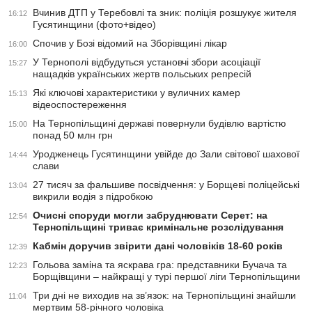
Вчинив ДТП у Теребовлі та зник: поліція розшукує жителя
16:12
Гусятинщини (фото+відео)
Спочив у Бозі відомий на Зборівщині лікар
16:00
У Тернополі відбудуться установчі збори асоціації
15:27
нащадків українських жертв польських репресій
Які ключові характеристики у вуличних камер
15:13
відеоспостереження
На Тернопільщині державі повернули будівлю вартістю
15:00
понад 50 млн грн
Уродженець Гусятинщини увійде до Зали світової шахової
14:44
слави
27 тисяч за фальшиве посвідчення: у Борщеві поліцейські
13:04
викрили водія з підробкою
Очисні споруди могли забруднювати Серет: на
12:54
Тернопільщині триває кримінальне розслідування
Кабмін доручив звірити дані чоловіків 18-60 років
12:39
Гольова заміна та яскрава гра: представники Бучача та
12:23
Борщівщини – найкращі у турі першої ліги Тернопільщини
Три дні не виходив на зв’язок: на Тернопільщині знайшли
11:04
мертвим 58-річного чоловіка