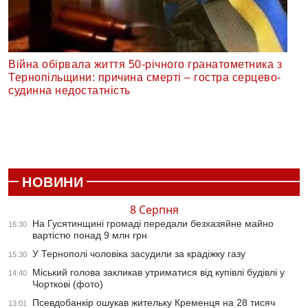
Війна обірвала життя 50-річного гранатометника з
Тернопільщини: причина смерті – гостра серцево-
судинна недостатність
НОВИНИ
8 Серпня
На Гусятинщині громаді передали безхазяйне майно
16:30
вартістю понад 9 млн грн
У Тернополі чоловіка засудили за крадіжку газу
15:30
Міський голова закликав утриматися від купівлі будівлі у
14:40
Чорткові (фото)
Псевдобанкір ошукав жительку Кременця на 28 тисяч
13:01