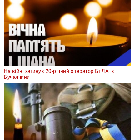
На війні загинув 20-річний оператор БпЛА із
Бучаччини