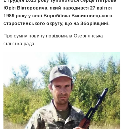
1 грудня 2025 року зупинилося серце Петрова
Юрія Вікторовича, який народився 27 квітня
1989 року у селі Воробіївка Висиповецького
старостинського округу, що на Зборівщині.
Про сумну новину повідомила Озернянська
сільська рада.