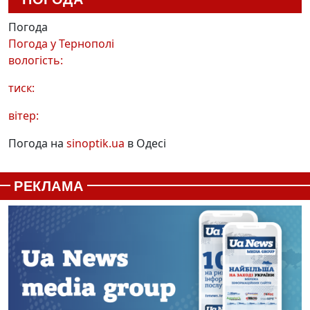
Погода
Погода у
Тернополі
вологість:
тиск:
вітер:
Погода на
sinoptik.ua
в Одесі
РЕКЛАМА