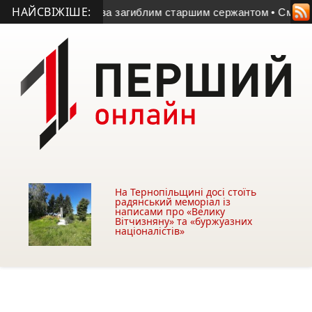
НАЙСВІЖІШЕ:
у жалобу за загиблим старшим сержантом
• Смертельна знахі
На Тернопільщині досі стоїть
радянський меморіал із
написами про «Велику
Вітчизняну» та «буржуазних
націоналістів»