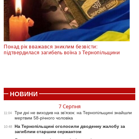
Понад рік вважався зниклим безвісти:
підтвердилася загибель воїна з Тернопільщини
НОВИНИ
7 Серпня
Три дні не виходив на зв’язок: на Тернопільщині знайшли
11:04
мертвим 58-річного чоловіка
На Тернопільщині оголосили дводенну жалобу за
10:48
загиблим старшим сержантом