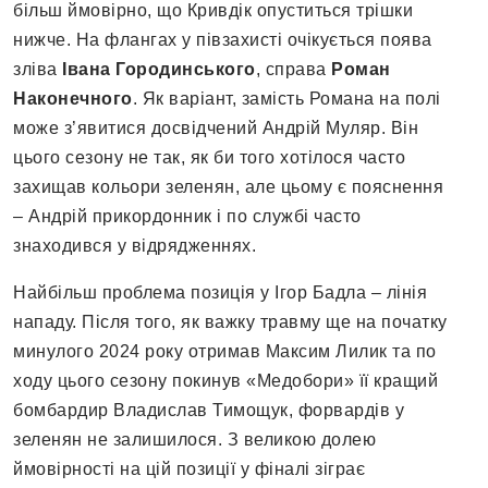
більш ймовірно, що Кривдік опуститься трішки
нижче. На флангах у півзахисті очікується поява
зліва
Івана Городинського
, справа
Роман
Наконечного
. Як варіант, замість Романа на полі
може з’явитися досвідчений Андрій Муляр. Він
цього сезону не так, як би того хотілося часто
захищав кольори зеленян, але цьому є пояснення
– Андрій прикордонник і по службі часто
знаходився у відрядженнях.
Найбільш проблема позиція у Ігор Бадла – лінія
нападу. Після того, як важку травму ще на початку
минулого 2024 року отримав Максим Лилик та по
ходу цього сезону покинув «Медобори» її кращий
бомбардир Владислав Тимощук, форвардів у
зеленян не залишилося. З великою долею
ймовірності на цій позиції у фіналі зіграє