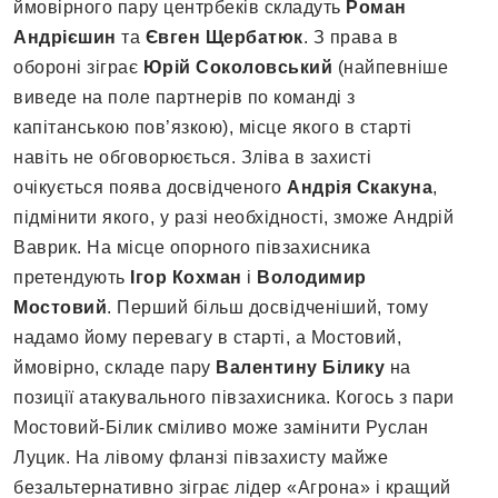
ймовірного пару центрбеків складуть
Роман
Андрієшин
та
Євген Щербатюк
. З права в
обороні зіграє
Юрій Соколовський
(найпевніше
виведе на поле партнерів по команді з
капітанською пов’язкою), місце якого в старті
навіть не обговорюється. Зліва в захисті
очікується поява досвідченого
Андрія Скакуна
,
підмінити якого, у разі необхідності, зможе Андрій
Ваврик. На місце опорного півзахисника
претендують
Ігор Кохман
і
Володимир
Мостовий
. Перший більш досвідченіший, тому
надамо йому перевагу в старті, а Мостовий,
ймовірно, складе пару
Валентину Білику
на
позиції атакувального півзахисника. Когось з пари
Мостовий-Білик сміливо може замінити Руслан
Луцик. На лівому фланзі півзахисту майже
безальтернативно зіграє лідер «Агрона» і кращий