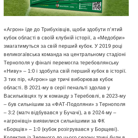
«Агрон» їде до Трибухівців, щоби здобути п’ятий
кубок області в своїй клубній історії, а «Медобри»
змагатимуться за свій перший кубок. У 2019 році
великогаївська команда на центральному стадіоні
Тернополя у фіналі перемогла теребовлянську
«Ниву» – 1:0 і здобула свій перший кубок в історії.
З тих пір, «Агрон» ще тричі виборював кубок
області. В 2021-му в серії пенальті здолав у
Васильківцях ту ж команду з Теребовлі, в 2023-му
– був сильнішим за «ФАТ-Подоляни» з Тернополя
– 3:2 (матч відбувався у Бучачі), а в 2024-му –
«агронівці» виявилися сильнішими за ФК
«Борщів» – 1:0 (кубок розігрувався у Борщеві).
Колектив із Зеленого до цього сезону тричі були в