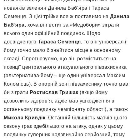
новачків зеленян Данила Баб’яра і Тараса
Семенця. З цієї трійки все ж поставимо на
Данила
Баб’яра
, хоча він встиг за «Медобори» зіграти
всього один офіційний поєдинок. Щодо
досвідченого
Тараса Семенця
, то він універсал і
йому точно мало б знайтися місце в основному
складі. Спрогнозуємо, що він розміститься на
позиції центрального атакувального півзахисника
(альтернатива йому – ще один універсал Максим
Коломієць). В опорній зоні півзахиснику точно мав
би зіграти
Ростислав Гришак
(якщо йому
дозволить здоров’я, адже мав ушкодження в
останньому поєдинку чемпіонату області), а також
Микола Кривдік
. Останній більшість матчів цього
сезону грає здебільшого на атаку, однак у цьому
поєдинку суперник надзвичайно серйозний, тому