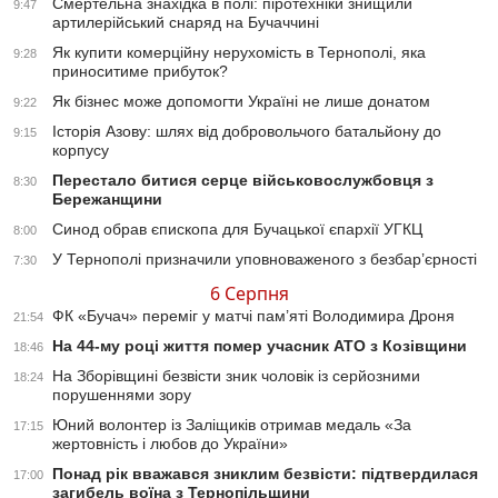
Смертельна знахідка в полі: піротехніки знищили
9:47
артилерійський снаряд на Бучаччині
Як купити комерційну нерухомість в Тернополі, яка
9:28
приноситиме прибуток?
Як бізнес може допомогти Україні не лише донатом
9:22
Історія Азову: шлях від добровольчого батальйону до
9:15
корпусу
Перестало битися серце військовослужбовця з
8:30
Бережанщини
Синод обрав єпископа для Бучацької єпархії УГКЦ
8:00
У Тернополі призначили уповноваженого з безбар’єрності
7:30
6 Серпня
ФК «Бучач» переміг у матчі пам’яті Володимира Дроня
21:54
На 44-му році життя помер учасник АТО з Козівщини
18:46
На Зборівщині безвісти зник чоловік із серйозними
18:24
порушеннями зору
Юний волонтер із Заліщиків отримав медаль «За
17:15
жертовність і любов до України»
Понад рік вважався зниклим безвісти: підтвердилася
17:00
загибель воїна з Тернопільщини