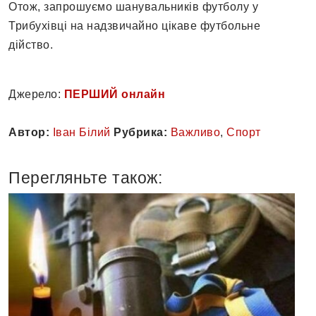
Отож, запрошуємо шанувальників футболу у
Трибухівці на надзвичайно цікаве футбольне
дійство.
Джерело:
ПЕРШИЙ онлайн
Автор:
Іван Білий
Рубрика:
Важливо
,
Спорт
Перегляньте також: