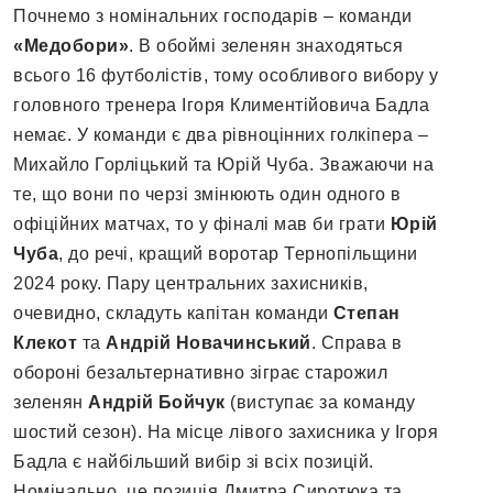
Почнемо з номінальних господарів – команди
«Медобори»
. В обоймі зеленян знаходяться
всього 16 футболістів, тому особливого вибору у
головного тренера Ігоря Климентійовича Бадла
немає. У команди є два рівноцінних голкіпера –
Михайло Горліцький та Юрій Чуба. Зважаючи на
те, що вони по черзі змінюють один одного в
офіційних матчах, то у фіналі мав би грати
Юрій
Чуба
, до речі, кращий воротар Тернопільщини
2024 року. Пару центральних захисників,
очевидно, складуть капітан команди
Степан
Клекот
та
Андрій Новачинський
. Справа в
обороні безальтернативно зіграє старожил
зеленян
Андрій Бойчук
(виступає за команду
шостий сезон). На місце лівого захисника у Ігоря
Бадла є найбільший вибір зі всіх позицій.
Номінально, це позиція Дмитра Сиротюка та