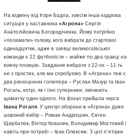
На відміну від Ігоря Бадла, зовсім інша кадрова
ситуація у наставника
«Агрона»
Сергія
Анатолійовича Богородіченка. Йому потрібно
«поламати» голову, кого вибрати до стартової
одинадцятки, адже в заявці великогаївської
команди є 22 футболісти – майже по два гравці на
кожну позицію. Завдання вибрати з 22-ох – 11-ть
не з простих, але ми спробуємо. В «Агрона» теж є
два рівноцінних голкіпера – Руслан Мазур та Іван
Рогаль, котрі, як і їхні суперники, змінюють
щоматчу один одного. На фінал прийшла черга
Івана Рогаля
. У центрі оборони в «Агрона» дуже
широкий вибір – Роман Андрієшин, Євген
Щербатюк, Віктор Ковалик, Володимир Мостовий і
навіть при потребі – Іван Олексюк. З цієї п’ятірки