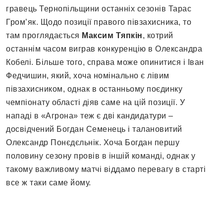
гравець Тернопільщини останніх сезонів Тарас
Гром’як. Щодо позиції правого півзахисника, то
там проглядається
Максим Тяпкін
, котрий
останнім часом виграв конкуренцію в Олександра
Кобелі. Більше того, справа може опинитися і Іван
Федчишин, який, хоча номінально є лівим
півзахисником, однак в останньому поєдинку
чемпіонату області діяв саме на цій позиції. У
нападі в «Агрона» теж є дві кандидатури –
досвідчений Богдан Семенець і талановитий
Олександр Понєдєльнік. Хоча Богдан першу
половину сезону провів в іншій команді, однак у
такому важливому матчі віддамо перевагу в старті
все ж таки саме йому.