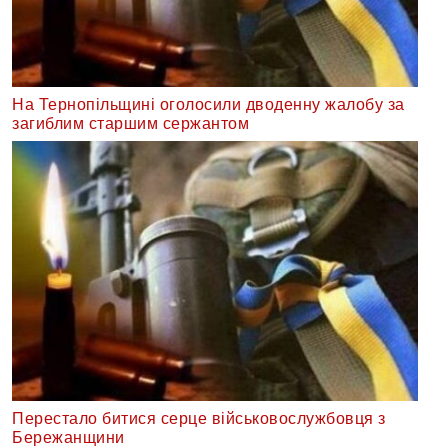
На Тернопільщині оголосили дводенну жалобу за
загиблим старшим сержантом
Перестало битися серце військовослужбовця з
Бережанщини