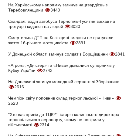
На Харківському напрямку загинув нацгвардієць з
Теребовлянщини
3449
Скандал: водій автобуса Тернопіль-Гусятин виїхав на
тротуар і кидався на людей
3030
Смертельна ДТП на Козівщині: медики не врятували
життя 16-річного мотоцикліста
2891
У Донецькій області загинув солдат з Борщівщини
2841
«Агрон», «Дністер» та «Нива» дізналися суперників у
Кубку України
2743
На Донеччині загинув молодший сержант зі Зборівщини
2616
Чемпіон світу поповнив склад тернопільської «Ниви»
2523
"Хто вас привіз до ТЦК?": історія колишнього директора
тернопільського аеропорту, якому не повірили у
військкоматі
2314