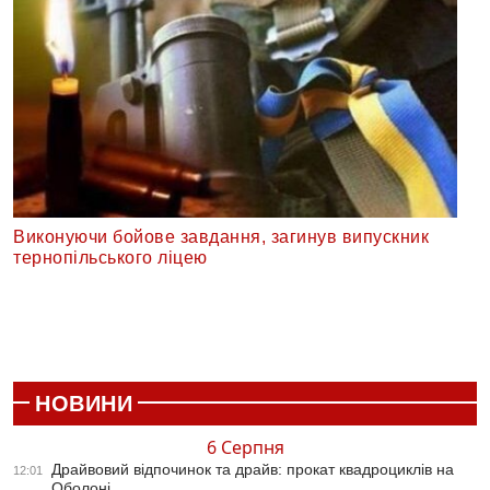
Виконуючи бойове завдання, загинув випускник
тернопільського ліцею
НОВИНИ
6 Серпня
Драйвовий відпочинок та драйв: прокат квадроциклів на
12:01
Оболоні