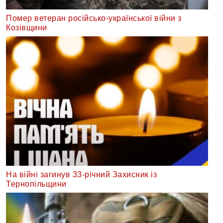
Помер ветеран російсько-української війни з
Козівщини
На війні загинув 33-річний Захисник із
Тернопільщини