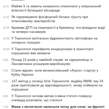
Майже 5 га земель незаконно опинилися у комунальній
11:57
власності Бучацької міськради
Як підтримувати фосфорний баланс ґрунту при
11:42
інтенсивному землеробстві
Кривава ДТП на перехресті в Кременці: постраждали водії
10:55
та четверо пасажирів
У Тернополі капітально відремонтують світлофори на
10:30
чотирьох локаціях
У Тернополі перевірили кондиціонери в транспорті:
10:00
порушення вже виявили
Понад 15 років у швейній справі: як підприємець із
9:30
Лановеччини розширив виробництво
Стало відомо, коли великогаївський «Агрон» стартує у
9:00
Кубку України
147 км/год у селищі біля Тернополя: водійку BMW, яку 24
8:30
рази притягували до відповідальності, знову спіймали на
порушенні
У Тернополі чоловік випав із вікна п’ятого поверху:
8:00
очевидці розповіли, що сталося
Мама з молитвою написала ікону для сина: на фронті
7:30