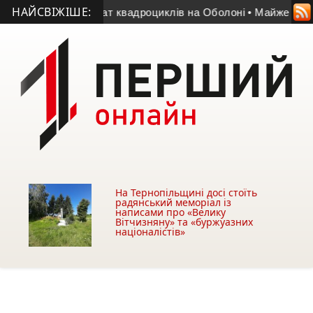
НАЙСВІЖІШЕ:
та драйв: прокат квадроциклів на Оболоні
• Майже 5 га земе
На Тернопільщині досі стоїть
радянський меморіал із
написами про «Велику
Вітчизняну» та «буржуазних
націоналістів»