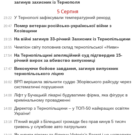
загинув захисник із Тернополя
5 Серпня
У Тернополі зафіксували температурний рекорд
23:22
Помер ветеран російсько-української війни з
20:47
Козівщини
На війні загинув 33-річний Захисник із Тернопільщини
19:15
Чемпіон світу поповнив склад тернопільської «Ниви»
18:55
На Тернопільщині апеляційний суд підтвердив 15-
17:54
річний вирок за вбивство випускниці
Виконуючи бойове завдання, загинув випускник
17:47
тернопільського ліцею
ВРП вирішила звільнити суддю Зборівського райсуду через
16:02
систематичні порушення
Ліфт у Бучацькій лікарні будуватиме фірма, яка фігурує в
14:08
кримінальному провадженні
Директор з Тернопільщини – у ТОП-50 найкращих освітян
14:00
України!
П’яний водій з Білецької громади без прав кинув 5 тисяч
13:18
гривень у службове авто патрульних
Як купити піжаму та білизну Victoria’s Secret і не натрапити