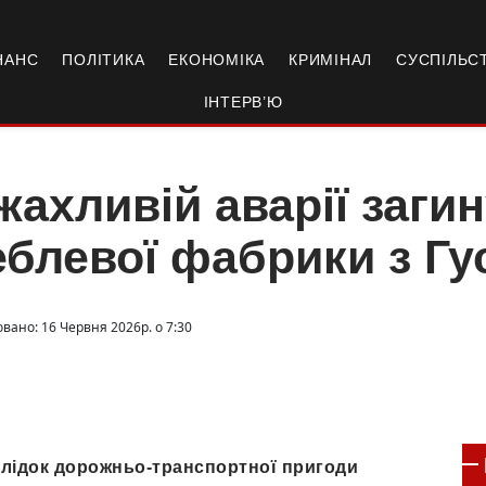
НАНС
ПОЛІТИКА
ЕКОНОМІКА
КРИМІНАЛ
СУСПІЛЬС
ІНТЕРВ’Ю
жахливій аварії заги
блевої фабрики з Гу
вано: 16 Червня 2026р. о 7:30
слідок дорожньо-транспортної пригоди