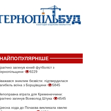
НАЙПОПУЛЯРНІШЕ
рагічно загинув юний футболіст з
Тернопільщини
9229
Вважався зниклим безвісти: підтвердилася
загибель воїна з Борщівщини
5845
Непоправна втрата для Кременеччини:
трагічно загинув Всеволод Штука
4545
Хресна хода до Почаєва викликала хвилю