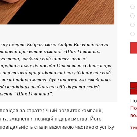
асну смерть Бобровського Андрія Валентиновича.
тинович присвятив компанії «Шик Галичина».
галтера, завдяки своїй наполегливості,
н пройшов шлях до посади Генерального директора
ю виняткової працездатності та відданості своїй
іяльності підприємства, був справжньою «людиною-
айскладніших завдань та об’єднувати людей
омленні “Шик Галичини”.
По
По
повідав за стратегічний розвиток компанії,
во
 та зміцнення позицій підприємства. Його
ти
дповідальність стали важливою частиною успіху