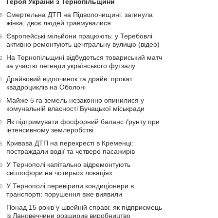
Героя України з Тернопільщини
Смертельна ДТП на Підволочищині: загинула
8
жінка, двоє людей травмувалися
Європейські мільйони працюють: у Теребовлі
6
активно ремонтують центральну вулицю (відео)
На Тернопільщині відбудеться товариський матч
2
за участю легенди українського футзалу
Драйвовий відпочинок та драйв: прокат
1
квадроциклів на Оболоні
Майже 5 га земель незаконно опинилися у
7
комунальній власності Бучацької міськради
Як підтримувати фосфорний баланс ґрунту при
2
інтенсивному землеробстві
Кривава ДТП на перехресті в Кременці:
5
постраждали водії та четверо пасажирів
У Тернополі капітально відремонтують
0
світлофори на чотирьох локаціях
У Тернополі перевірили кондиціонери в
0
транспорті: порушення вже виявили
Понад 15 років у швейній справі: як підприємець
із Лановеччини розширив виробництво