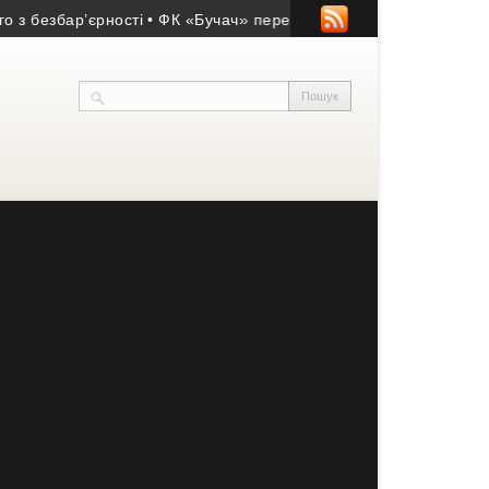
ар’єрності
• ФК «Бучач» переміг у матчі пам’яті Володимира Д