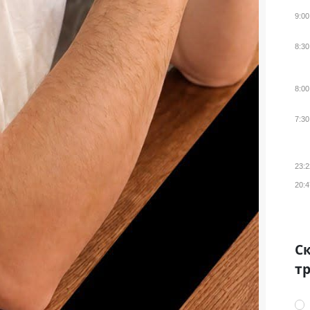
9:00
8:30
8:00
7:30
23:2
20:4
Ск
тр