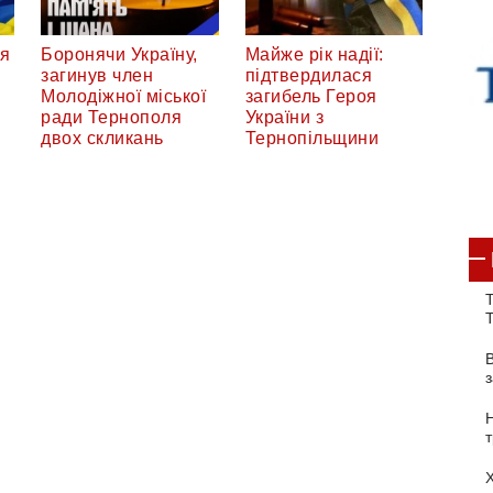
ся
Боронячи Україну,
Майже рік надії:
загинув член
підтвердилася
Молодіжної міської
загибель Героя
ради Тернополя
України з
двох скликань
Тернопільщини
Т