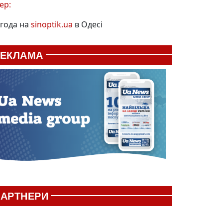
ер:
года на
sinoptik.ua
в Одесі
РЕКЛАМА
АРТНЕРИ