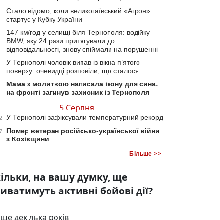
Стало відомо, коли великогаївський «Агрон»
стартує у Кубку України
147 км/год у селищі біля Тернополя: водійку
BMW, яку 24 рази притягували до
відповідальності, знову спіймали на порушенні
У Тернополі чоловік випав із вікна п’ятого
поверху: очевидці розповіли, що сталося
Мама з молитвою написала ікону для сина:
на фронті загинув захисник із Тернополя
5 Серпня
У Тернополі зафіксували температурний рекорд
2
Помер ветеран російсько-української війни
7
з Козівщини
Більше >>
ільки, на вашу думку, ще
иватимуть активні бойові дії?
ще декілька років