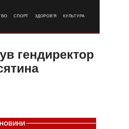
ТВО
СПОРТ
ЗДОРОВ’Я
КУЛЬТУРА
нув гендиректор
сятина
НОВИНИ