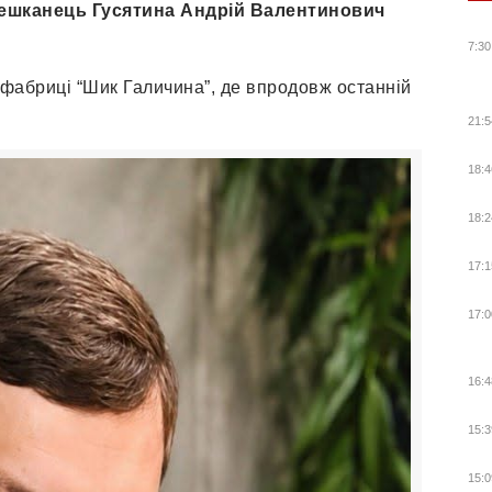
мешканець Гусятина Андрій Валентинович
7:30
фабриці “Шик Галичина”, де впродовж останній
21:5
18:4
18:2
17:1
17:0
16:4
15:3
15:0