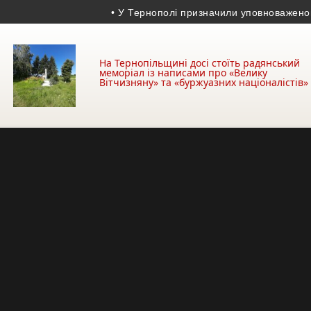
• У Тернополі призначили уповноваженого з безб
На Тернопільщині досі стоїть радянський
меморіал із написами про «Велику
Вітчизняну» та «буржуазних націоналістів»