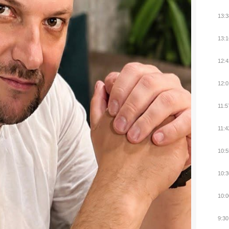
13:3
13:1
12:4
12:0
11:5
11:4
10:5
10:3
10:0
9:30