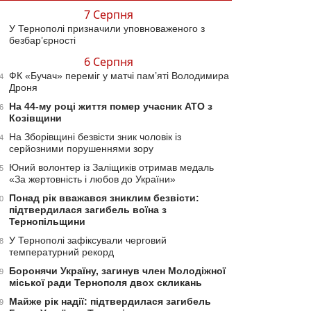
7 Серпня
У Тернополі призначили уповноваженого з
безбар’єрності
6 Серпня
ФК «Бучач» переміг у матчі пам’яті Володимира
4
Дроня
На 44-му році життя помер учасник АТО з
6
Козівщини
На Зборівщині безвісти зник чоловік із
4
серйозними порушеннями зору
Юний волонтер із Заліщиків отримав медаль
5
«За жертовність і любов до України»
Понад рік вважався зниклим безвісти:
0
підтвердилася загибель воїна з
Тернопільщини
У Тернополі зафіксували черговий
8
температурний рекорд
Боронячи Україну, загинув член Молодіжної
9
міської ради Тернополя двох скликань
Майже рік надії: підтвердилася загибель
9