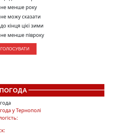
не менше року
не можу сказати
до кінця цієї зими
не менше півроку
ПОГОДА
года
года у
Тернополі
логість:
ск: