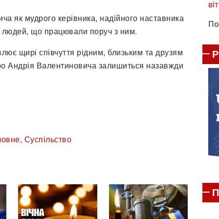
віт
ча як мудрого керівника, надійного наставника
По
і людей, що працювали поруч з ним.
лює щирі співчуття рідним, близьким та друзям
ро Андрія Валентиновича залишиться назавжди
ловне
,
Суспільство
П