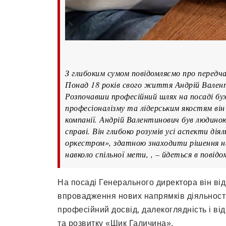
З глибоким сумом повідомляємо про передч
Понад 18 років свого життя Андрій Вален
Розпочавши професійний шлях на посаді бух
професіоналізму та лідерським якостям ві
компанії. Андрій Валентинович був людино
справі. Він глибоко розумів усі аспекти д
оркестром», здатною знаходити рішення н
навколо спільної мети, , – йдеться в повід
На посаді Генерального директора він від
впровадження нових напрямків діяльності
професійний досвід, далекоглядність і ві
та розвитку «Шик Галичина».