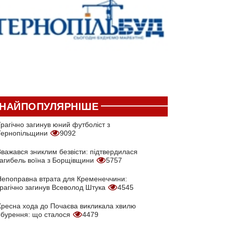
НАЙПОПУЛЯРНІШЕ
рагічно загинув юний футболіст з
Тернопільщини
9092
Вважався зниклим безвісти: підтвердилася
загибель воїна з Борщівщини
5757
Непоправна втрата для Кременеччини:
трагічно загинув Всеволод Штука
4545
Хресна хода до Почаєва викликала хвилю
обурення: що сталося
4479