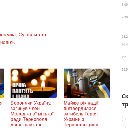
8:00
7:30
ономіка
,
Суспільство
23:2
нопіль
20:4
19:1
18:5
Ск
тр
ся
Боронячи Україну,
Майже рік надії:
загинув член
підтвердилася
Молодіжної міської
загибель Героя
ради Тернополя
України з
двох скликань
Тернопільщини