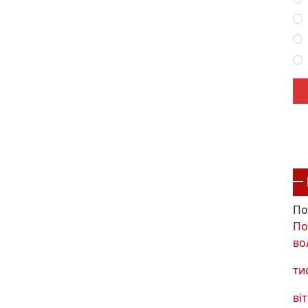
По
По
во
ти
віт