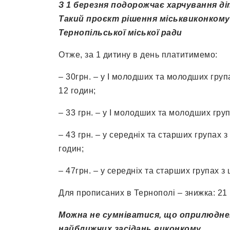
З 1 березня подорожчає харч
у
вання ді
Такий про
є
кт рішення міськвиконкому
Т
ернопільської міської ради
Отже, за 1 дитину в день платитимемо:
– 30грн. – у І молодших та молодших група
12 годин;
– 33 грн. – у І молодших та молодших гру
– 43 грн. – у середніх та старших групах з
годин;
– 47грн. – у середніх та старших групах 
Для прописаних в Тернополі – знижка: 21 грн
Можна не сумніватися, що оприлюдне
найближчих засідань виконкому.