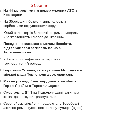
6 Серпня
На 44-му році життя помер учасник АТО з
6
Козівщини
На Зборівщині безвісти зник чоловік із
4
серйозними порушеннями зору
Юний волонтер із Заліщиків отримав медаль
5
«За жертовність і любов до України»
Понад рік вважався зниклим безвісти:
0
підтвердилася загибель воїна з
Тернопільщини
У Тернополі зафіксували черговий
8
температурний рекорд
Боронячи Україну, загинув член Молодіжної
9
міської ради Тернополя двох скликань
Майже рік надії: підтвердилася загибель
9
Героя України з Тернопільщини
Смертельна ДТП на Підволочищині: загинула
8
жінка, двоє людей травмувалися
Європейські мільйони працюють: у Теребовлі
6
активно ремонтують центральну вулицю (відео)