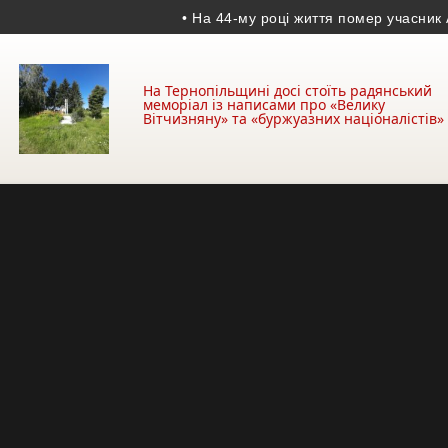
• На 44-му році життя помер учасник АТО з 
На Тернопільщині досі стоїть радянський
меморіал із написами про «Велику
Вітчизняну» та «буржуазних націоналістів»