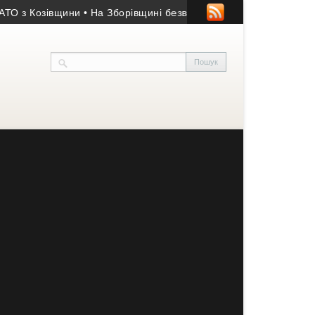
Козівщини
• На Зборівщині безвісти зник чоловік із серйозними