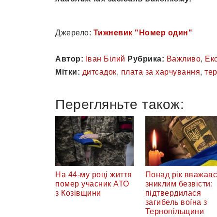
Джерело:
Тижневик "Номер один"
Автор:
Іван Білий
Рубрика:
Важливо
,
Ек
Мітки:
дитсадок
,
плата за харчування
,
тер
Перегляньте також:
На 44-му році життя
Понад рік вважав
помер учасник АТО
зниклим безвісти:
з Козівщини
підтвердилася
загибель воїна з
Тернопільщини