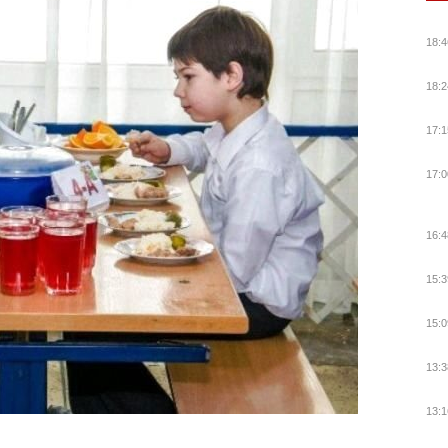
18:4
18:2
17:1
17:0
16:4
15:3
15:0
13:3
13:1