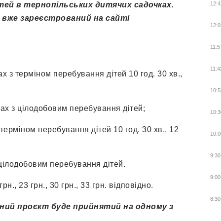
тей в тернопільських дитячих садочках.
12:4
 вже зареєстрований на сайті
12:0
11:5
11:4
х з терміном перебування дітей 10 год. 30 хв.,
10:5
пах з цілодобовим перебування дітей;
10:3
 терміном перебування дітей 10 год. 30 хв., 12
10:0
9:30
з цілодобовим перебування дітей.
9:00
., 23 грн., 30 грн., 33 грн. відповідно.
8:30
ний проєкт буде прийнятий на одному з