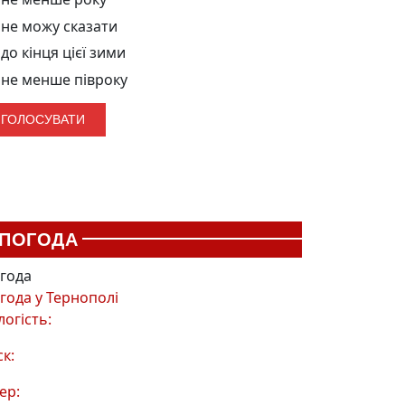
не можу сказати
до кінця цієї зими
не менше півроку
ПОГОДА
года
года у
Тернополі
логість:
ск:
ер: