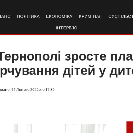
НАНС
ПОЛІТИКА
ЕКОНОМІКА
КРИМІНАЛ
СУСПІЛЬС
ІНТЕРВ’Ю
Тернополі зросте пла
рчування дітей у ди
овано: 14 Лютого 2022р. о 17:39