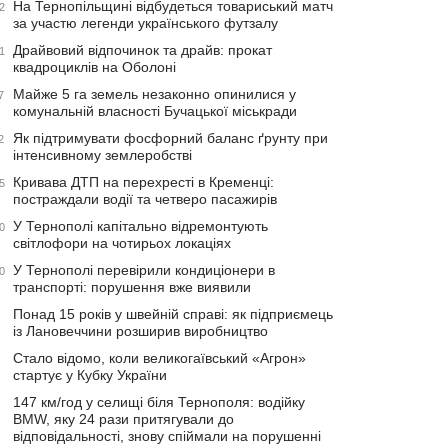
На Тернопільщині відбудеться товариський матч
2
за участю легенди українського футзалу
Драйвовий відпочинок та драйв: прокат
1
квадроциклів на Оболоні
Майже 5 га земель незаконно опинилися у
7
комунальній власності Бучацької міськради
Як підтримувати фосфорний баланс ґрунту при
2
інтенсивному землеробстві
Кривава ДТП на перехресті в Кременці:
5
постраждали водії та четверо пасажирів
У Тернополі капітально відремонтують
0
світлофори на чотирьох локаціях
У Тернополі перевірили кондиціонери в
0
транспорті: порушення вже виявили
Понад 15 років у швейній справі: як підприємець
із Лановеччини розширив виробництво
Стало відомо, коли великогаївський «Агрон»
стартує у Кубку України
147 км/год у селищі біля Тернополя: водійку
BMW, яку 24 рази притягували до
відповідальності, знову спіймали на порушенні