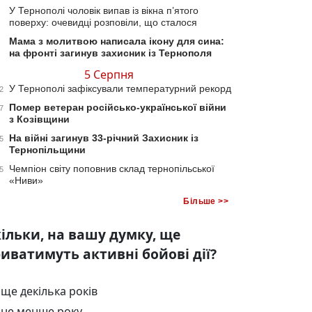
У Тернополі чоловік випав із вікна п’ятого
поверху: очевидці розповіли, що сталося
Мама з молитвою написала ікону для сина:
на фронті загинув захисник із Тернополя
5 Серпня
У Тернополі зафіксували температурний рекорд
2
Помер ветеран російсько-української війни
7
з Козівщини
На війні загинув 33-річний Захисник із
5
Тернопільщини
Чемпіон світу поповнив склад тернопільської
5
«Ниви»
Більше >>
ільки, на вашу думку, ще
иватимуть активні бойові дії?
ще декілька років
не менше року