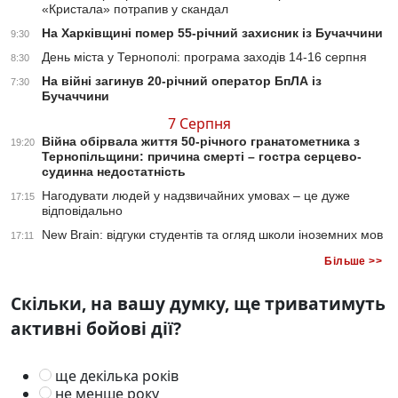
«Кристала» потрапив у скандал
На Харківщині помер 55-річний захисник із Бучаччини
9:30
День міста у Тернополі: програма заходів 14-16 серпня
8:30
На війні загинув 20-річний оператор БпЛА із
7:30
Бучаччини
7 Серпня
Війна обірвала життя 50-річного гранатометника з
19:20
Тернопільщини: причина смерті – гостра серцево-
судинна недостатність
Нагодувати людей у надзвичайних умовах – це дуже
17:15
відповідально
New Brain: відгуки студентів та огляд школи іноземних мов
17:11
Більше >>
Скільки, на вашу думку, ще триватимуть
активні бойові дії?
ще декілька років
не менше року