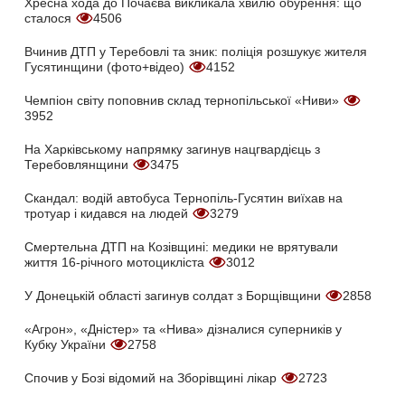
Хресна хода до Почаєва викликала хвилю обурення: що
сталося
4506
Вчинив ДТП у Теребовлі та зник: поліція розшукує жителя
Гусятинщини (фото+відео)
4152
Чемпіон світу поповнив склад тернопільської «Ниви»
3952
На Харківському напрямку загинув нацгвардієць з
Теребовлянщини
3475
Скандал: водій автобуса Тернопіль-Гусятин виїхав на
тротуар і кидався на людей
3279
Смертельна ДТП на Козівщині: медики не врятували
життя 16-річного мотоцикліста
3012
У Донецькій області загинув солдат з Борщівщини
2858
«Агрон», «Дністер» та «Нива» дізналися суперників у
Кубку України
2758
Спочив у Бозі відомий на Зборівщині лікар
2723