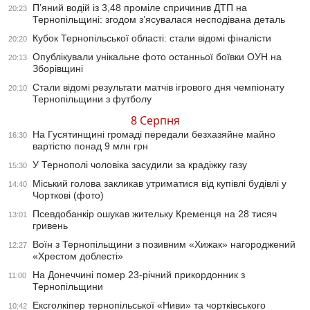
П’яний водій із 3,48 проміле спричинив ДТП на
20:23
Тернопільщині: згодом з’ясувалася несподівана деталь
Кубок Тернопільської області: стали відомі фіналісти
20:20
Опублікували унікальне фото останньої боївки ОУН на
20:13
Зборівщині
Стали відомі результати матчів ігрового дня чемпіонату
20:10
Тернопільщини з футболу
8 Серпня
На Гусятинщині громаді передали безхазяйне майно
16:30
вартістю понад 9 млн грн
У Тернополі чоловіка засудили за крадіжку газу
15:30
Міський голова закликав утриматися від купівлі будівлі у
14:40
Чорткові (фото)
Псевдобанкір ошукав жительку Кременця на 28 тисяч
13:01
гривень
Воїн з Тернопільщини з позивним «Хижак» нагороджений
12:27
«Хрестом доблесті»
На Донеччині помер 23-річний прикордонник з
11:00
Тернопільщини
Ексголкіпер тернопільської «Ниви» та чортківського
10:42