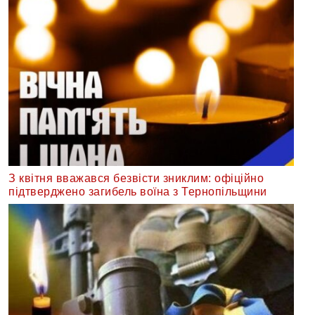
З квітня вважався безвісти зниклим: офіційно
підтверджено загибель воїна з Тернопільщини