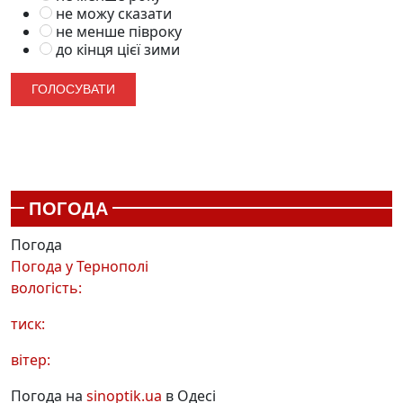
не можу сказати
не менше півроку
до кінця цієї зими
ПОГОДА
Погода
Погода у
Тернополі
вологість:
тиск:
вітер:
Погода на
sinoptik.ua
в Одесі