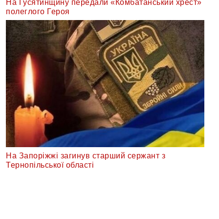
На Гусятинщину передали «Комбатанський хрест»
полеглого Героя
На Запоріжжі загинув старший сержант з
Тернопільської області