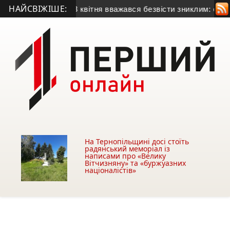
НАЙСВІЖІШЕ:
860 тис грн
• З квітня вважався безвісти зниклим: офіційно 
На Тернопільщині досі стоїть
радянський меморіал із
написами про «Велику
Вітчизняну» та «буржуазних
націоналістів»