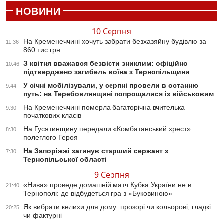
НОВИНИ
10 Серпня
На Кременеччині хочуть забрати безхазяйну будівлю за
11:36
860 тис грн
З квітня вважався безвісти зниклим: офіційно
10:46
підтверджено загибель воїна з Тернопільщини
У січні мобілізували, у серпні провели в останню
9:44
путь: на Теребовлянщині попрощалися із військовим
На Кременеччині померла багаторічна вчителька
9:30
початкових класів
На Гусятинщину передали «Комбатанський хрест»
8:30
полеглого Героя
На Запоріжжі загинув старший сержант з
7:30
Тернопільської області
9 Серпня
«Нива» проведе домашній матч Кубка України не в
21:40
Тернополі: де відбудеться гра з «Буковиною»
Як вибрати келихи для дому: прозорі чи кольорові, гладкі
20:25
чи фактурні