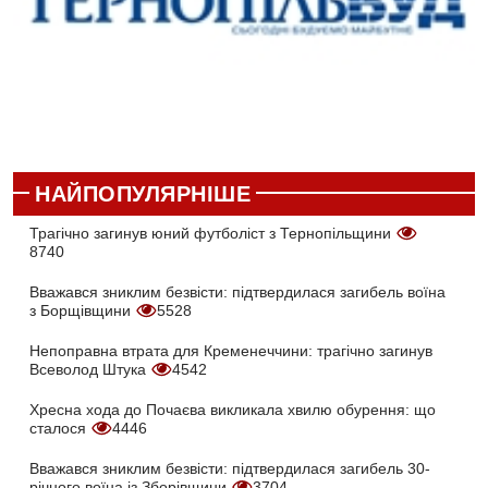
НАЙПОПУЛЯРНІШЕ
Трагічно загинув юний футболіст з Тернопільщини
8740
Вважався зниклим безвісти: підтвердилася загибель воїна
з Борщівщини
5528
Непоправна втрата для Кременеччини: трагічно загинув
Всеволод Штука
4542
Хресна хода до Почаєва викликала хвилю обурення: що
сталося
4446
Вважався зниклим безвісти: підтвердилася загибель 30-
річного воїна із Зборівщини
3704