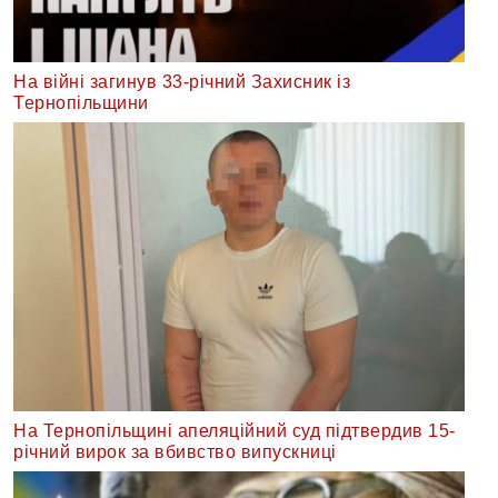
На війні загинув 33-річний Захисник із
Тернопільщини
На Тернопільщині апеляційний суд підтвердив 15-
річний вирок за вбивство випускниці