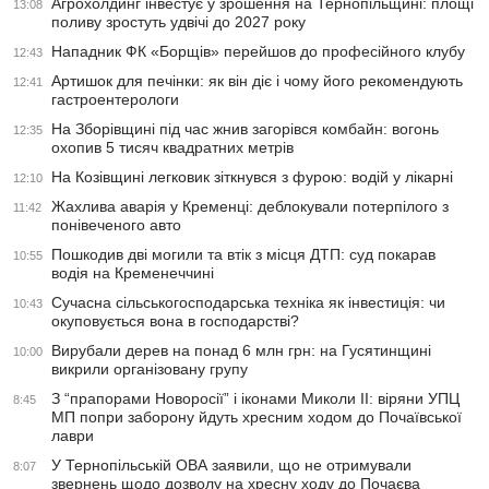
Агрохолдинг інвестує у зрошення на Тернопільщині: площі
13:08
поливу зростуть удвічі до 2027 року
Нападник ФК «Борщів» перейшов до професійного клубу
12:43
Артишок для печінки: як він діє і чому його рекомендують
12:41
гастроентерологи
На Зборівщині під час жнив загорівся комбайн: вогонь
12:35
охопив 5 тисяч квадратних метрів
На Козівщині легковик зіткнувся з фурою: водій у лікарні
12:10
Жахлива аварія у Кременці: деблокували потерпілого з
11:42
понівеченого авто
Пошкодив дві могили та втік з місця ДТП: суд покарав
10:55
водія на Кременеччині
Сучасна сільськогосподарська техніка як інвестиція: чи
10:43
окуповується вона в господарстві?
Вирубали дерев на понад 6 млн грн: на Гусятинщині
10:00
викрили організовану групу
З “прапорами Новоросії” і іконами Миколи ІІ: віряни УПЦ
8:45
МП попри заборону йдуть хресним ходом до Почаївської
лаври
У Тернопільській ОВА заявили, що не отримували
8:07
звернень щодо дозволу на хресну ходу до Почаєва