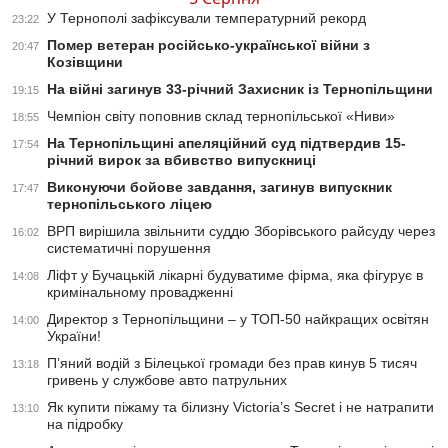
У Тернополі зафіксували температурний рекорд
23:22
Помер ветеран російсько-української війни з
20:47
Козівщини
На війні загинув 33-річний Захисник із Тернопільщини
19:15
Чемпіон світу поповнив склад тернопільської «Ниви»
18:55
На Тернопільщині апеляційний суд підтвердив 15-
17:54
річний вирок за вбивство випускниці
Виконуючи бойове завдання, загинув випускник
17:47
тернопільського ліцею
ВРП вирішила звільнити суддю Зборівського райсуду через
16:02
систематичні порушення
Ліфт у Бучацькій лікарні будуватиме фірма, яка фігурує в
14:08
кримінальному провадженні
Директор з Тернопільщини – у ТОП-50 найкращих освітян
14:00
України!
П’яний водій з Білецької громади без прав кинув 5 тисяч
13:18
гривень у службове авто патрульних
Як купити піжаму та білизну Victoria’s Secret і не натрапити
13:10
на підробку