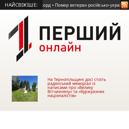
НАЙСВІЖІШЕ:
атурний рекорд
• Помер ветеран російсько-української війни 
На Тернопільщині досі стоїть
радянський меморіал із
написами про «Велику
Вітчизняну» та «буржуазних
націоналістів»