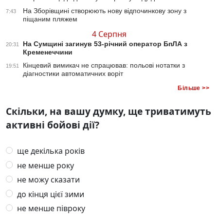
На Зборівщині створюють нову відпочинкову зону з
7:43
піщаним пляжем
4 Серпня
На Сумщині загинув 53-річний оператор БпЛА з
20:31
Кременеччини
Кінцевий вимикач не спрацював: польові нотатки з
19:51
діагностики автоматичних воріт
Більше >>
Скільки, на вашу думку, ще триватимуть
активні бойові дії?
ще декілька років
не менше року
не можу сказати
до кінця цієї зими
не менше півроку