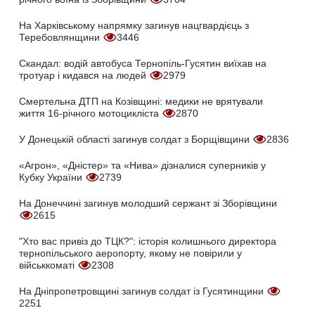
На Харківському напрямку загинув нацгвардієць з
Теребовлянщини
3446
Скандал: водій автобуса Тернопіль-Гусятин виїхав на
тротуар і кидався на людей
2979
Смертельна ДТП на Козівщині: медики не врятували
життя 16-річного мотоцикліста
2870
У Донецькій області загинув солдат з Борщівщини
2836
«Агрон», «Дністер» та «Нива» дізналися суперників у
Кубку України
2739
На Донеччині загинув молодший сержант зі Зборівщини
2615
"Хто вас привіз до ТЦК?": історія колишнього директора
тернопільського аеропорту, якому не повірили у
військкоматі
2308
На Дніпропетровщині загинув солдат із Гусятинщини
2251