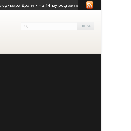
роня
• На 44-му році життя помер учасник АТО з Козівщини
• На