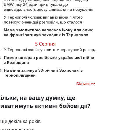
BMW, яку 24 рази притягували до
відповідальності, знову спіймали на порушенні
У Тернополі чоловік випав із вікна п’ятого
поверху: очевидці розповіли, що сталося
Мама з молитвою написала ікону для сина:
на фронті загинув захисник із Тернополя
5 Серпня
У Тернополі зафіксували температурний рекорд
2
Помер ветеран російсько-української війни
7
з Козівщини
На війні загинув 33-річний Захисник із
5
Тернопільщини
Більше >>
ільки, на вашу думку, ще
иватимуть активні бойові дії?
ще декілька років
не менше року