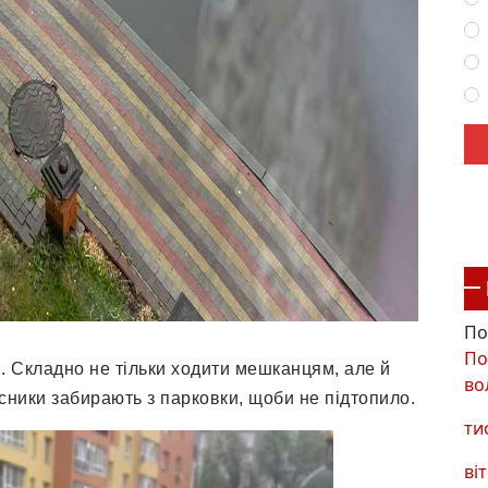
По
По
. Складно не тільки ходити мешканцям, але й
во
сники забирають з парковки, щоби не підтопило.
ти
віт