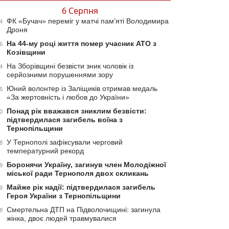
6 Серпня
ФК «Бучач» переміг у матчі пам’яті Володимира
4
Дроня
На 44-му році життя помер учасник АТО з
6
Козівщини
На Зборівщині безвісти зник чоловік із
4
серйозними порушеннями зору
Юний волонтер із Заліщиків отримав медаль
5
«За жертовність і любов до України»
Понад рік вважався зниклим безвісти:
0
підтвердилася загибель воїна з
Тернопільщини
У Тернополі зафіксували черговий
8
температурний рекорд
Боронячи Україну, загинув член Молодіжної
9
міської ради Тернополя двох скликань
Майже рік надії: підтвердилася загибель
9
Героя України з Тернопільщини
Смертельна ДТП на Підволочищині: загинула
8
жінка, двоє людей травмувалися