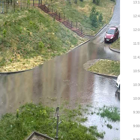
13:1
12:4
12:0
11:5
11:4
10:5
10:3
10:0
9:30
9:00
8:30