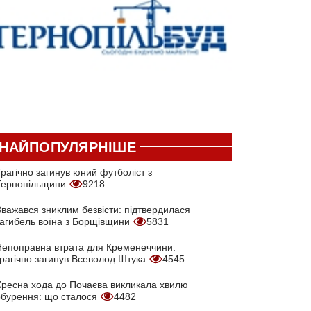
НАЙПОПУЛЯРНІШЕ
рагічно загинув юний футболіст з
Тернопільщини
9218
Вважався зниклим безвісти: підтвердилася
загибель воїна з Борщівщини
5831
Непоправна втрата для Кременеччини:
трагічно загинув Всеволод Штука
4545
Хресна хода до Почаєва викликала хвилю
обурення: що сталося
4482