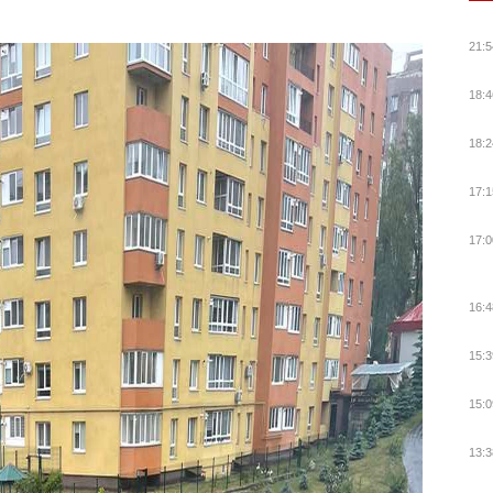
21:5
18:4
18:2
17:1
17:0
16:4
15:3
15:0
13:3