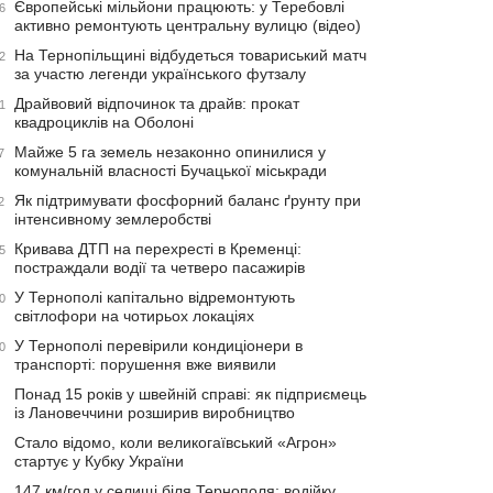
Європейські мільйони працюють: у Теребовлі
6
активно ремонтують центральну вулицю (відео)
На Тернопільщині відбудеться товариський матч
2
за участю легенди українського футзалу
Драйвовий відпочинок та драйв: прокат
1
квадроциклів на Оболоні
Майже 5 га земель незаконно опинилися у
7
комунальній власності Бучацької міськради
Як підтримувати фосфорний баланс ґрунту при
2
інтенсивному землеробстві
Кривава ДТП на перехресті в Кременці:
5
постраждали водії та четверо пасажирів
У Тернополі капітально відремонтують
0
світлофори на чотирьох локаціях
У Тернополі перевірили кондиціонери в
0
транспорті: порушення вже виявили
Понад 15 років у швейній справі: як підприємець
із Лановеччини розширив виробництво
Стало відомо, коли великогаївський «Агрон»
стартує у Кубку України
147 км/год у селищі біля Тернополя: водійку