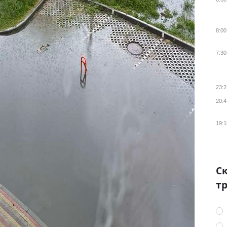
8:00
7:30
23:2
20:4
19:1
Ск
тр