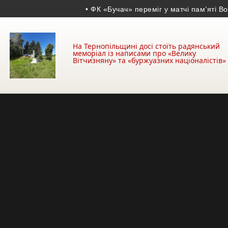
• ФК «Бучач» переміг у матчі пам’яті Володимира Д
На Тернопільщині досі стоїть радянський
меморіал із написами про «Велику
Вітчизняну» та «буржуазних націоналістів»