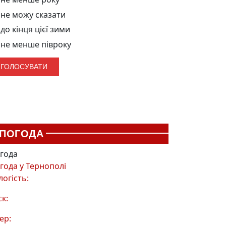
не можу сказати
до кінця цієї зими
не менше півроку
ПОГОДА
года
года у
Тернополі
логість:
ск:
ер: