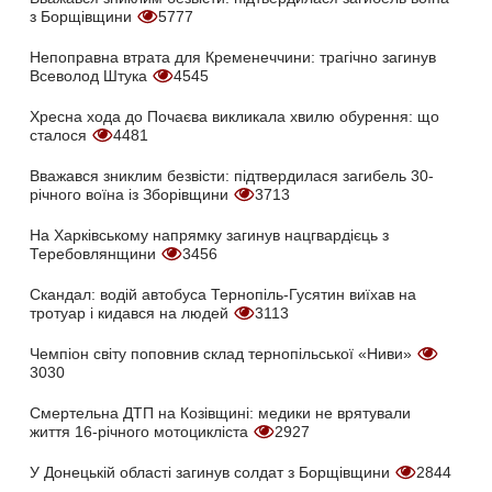
з Борщівщини
5777
Непоправна втрата для Кременеччини: трагічно загинув
Всеволод Штука
4545
Хресна хода до Почаєва викликала хвилю обурення: що
сталося
4481
Вважався зниклим безвісти: підтвердилася загибель 30-
річного воїна із Зборівщини
3713
На Харківському напрямку загинув нацгвардієць з
Теребовлянщини
3456
Скандал: водій автобуса Тернопіль-Гусятин виїхав на
тротуар і кидався на людей
3113
Чемпіон світу поповнив склад тернопільської «Ниви»
3030
Смертельна ДТП на Козівщині: медики не врятували
життя 16-річного мотоцикліста
2927
У Донецькій області загинув солдат з Борщівщини
2844