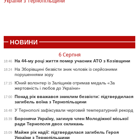
України з Тернопільщини
НОВИНИ
6 Серпня
На 44-му році життя помер учасник АТО з Козівщини
18:46
На Зборівщині безвісти зник чоловік із серйозними
18:24
порушеннями зору
Юний волонтер із Заліщиків отримав медаль «За
17:15
жертовність і любов до України»
Понад рік вважався зниклим безвісти: підтвердилася
17:00
загибель воїна з Тернопільщини
У Тернополі зафіксували черговий температурний рекорд
16:48
Боронячи Україну, загинув член Молодіжної міської
15:39
ради Тернополя двох скликань
Майже рік надії: підтвердилася загибель Героя
15:09
України з Тернопільщини