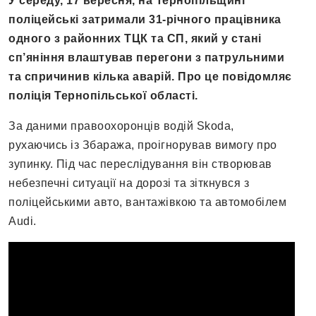
У середу, 17 вересня, на Тернопільщині
поліцейські затримали 31-річного працівника
одного з районних ТЦК та СП, який у стані
сп’яніння влаштував перегони з патрульними
та спричинив кілька аварій. Про це повідомляє
поліція Тернопільської області.
За даними правоохоронців водій Skoda,
рухаючись із Збаража, проігнорував вимогу про
зупинку. Під час переслідування він створював
небезпечні ситуації на дорозі та зіткнувся з
поліцейськими авто, вантажівкою та автомобілем
Audi.