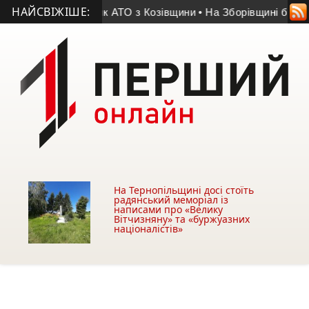
НАЙСВІЖІШЕ:
я помер учасник АТО з Козівщини
• На Зборівщині безвісти з
На Тернопільщині досі стоїть
радянський меморіал із
написами про «Велику
Вітчизняну» та «буржуазних
націоналістів»