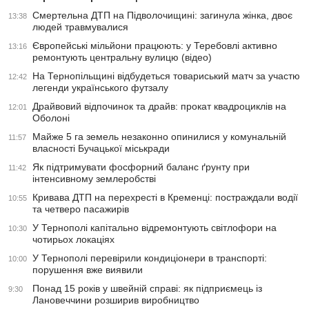
Смертельна ДТП на Підволочищині: загинула жінка, двоє
13:38
людей травмувалися
Європейські мільйони працюють: у Теребовлі активно
13:16
ремонтують центральну вулицю (відео)
На Тернопільщині відбудеться товариський матч за участю
12:42
легенди українського футзалу
Драйвовий відпочинок та драйв: прокат квадроциклів на
12:01
Оболоні
Майже 5 га земель незаконно опинилися у комунальній
11:57
власності Бучацької міськради
Як підтримувати фосфорний баланс ґрунту при
11:42
інтенсивному землеробстві
Кривава ДТП на перехресті в Кременці: постраждали водії
10:55
та четверо пасажирів
У Тернополі капітально відремонтують світлофори на
10:30
чотирьох локаціях
У Тернополі перевірили кондиціонери в транспорті:
10:00
порушення вже виявили
Понад 15 років у швейній справі: як підприємець із
9:30
Лановеччини розширив виробництво