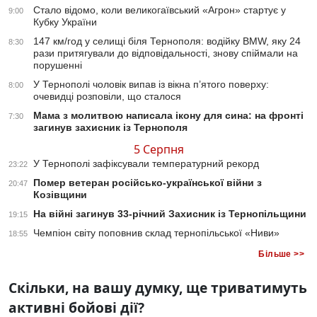
Стало відомо, коли великогаївський «Агрон» стартує у
9:00
Кубку України
147 км/год у селищі біля Тернополя: водійку BMW, яку 24
8:30
рази притягували до відповідальності, знову спіймали на
порушенні
У Тернополі чоловік випав із вікна п’ятого поверху:
8:00
очевидці розповіли, що сталося
Мама з молитвою написала ікону для сина: на фронті
7:30
загинув захисник із Тернополя
5 Серпня
У Тернополі зафіксували температурний рекорд
23:22
Помер ветеран російсько-української війни з
20:47
Козівщини
На війні загинув 33-річний Захисник із Тернопільщини
19:15
Чемпіон світу поповнив склад тернопільської «Ниви»
18:55
Більше >>
Скільки, на вашу думку, ще триватимуть
активні бойові дії?